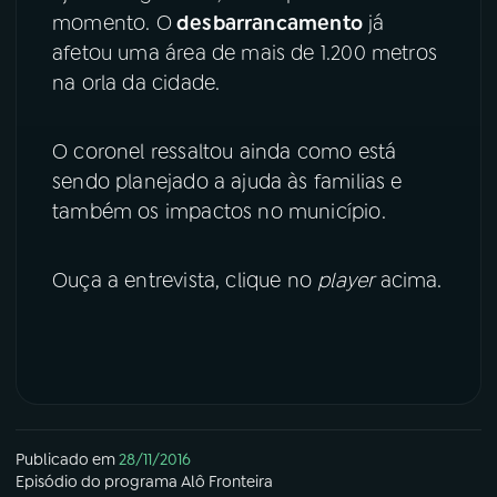
momento. O
desbarrancamento
já
YouTube
Facebook
afetou uma área de mais de 1.200 metros
na orla da cidade.
Instagram
X
O coronel ressaltou ainda como está
TikTok
sendo planejado a ajuda às familias e
também os impactos no município.
Ouça a entrevista, clique no
player
acima.
Publicado em
28/11/2016
Episódio
do programa
Alô Fronteira