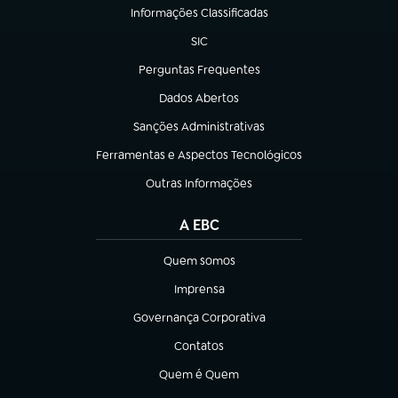
Informações Classificadas
(abre em nova aba)
SIC
(abre em nova aba)
Perguntas Frequentes
(abre em nova aba)
Dados Abertos
(abre em nova aba)
Sanções Administrativas
(abre em nova aba)
Ferramentas e Aspectos Tecnológicos
(abre em nova aba)
Outras Informações
(abre em nova aba)
A EBC
Quem somos
(abre em nova aba)
Imprensa
(abre em nova aba)
Governança Corporativa
(abre em nova aba)
Contatos
(abre em nova aba)
Quem é Quem
(abre em nova aba)