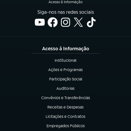
Acesso à Informação
Siga-nos nas redes sociais
Acesso à Informação
Institucional
(abre em nova aba)
Ações e Programas
(abre em nova aba)
Participação Social
(abre em nova aba)
Auditorias
(abre em nova aba)
Convênios e Transferências
(abre em nova aba)
Receitas e Despesas
(abre em nova aba)
Licitações e Contratos
(abre em nova aba)
Empregados Públicos
(abre em nova aba)