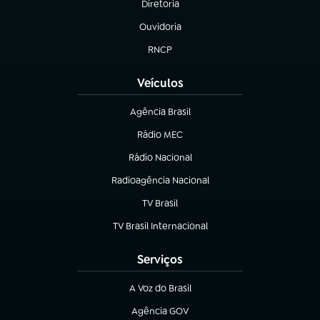
Diretoria
(abre em nova aba)
Ouvidoria
(abre em nova aba)
RNCP
(abre em nova aba)
Veículos
Agência Brasil
(abre em nova aba)
Rádio MEC
(abre em nova aba)
Rádio Nacional
Radioagência Nacional
(abre em nova aba)
TV Brasil
(abre em nova aba)
TV Brasil Internacional
(abre em nova aba)
Serviços
A Voz do Brasil
(abre em nova aba)
Agência GOV
(abre em nova aba)