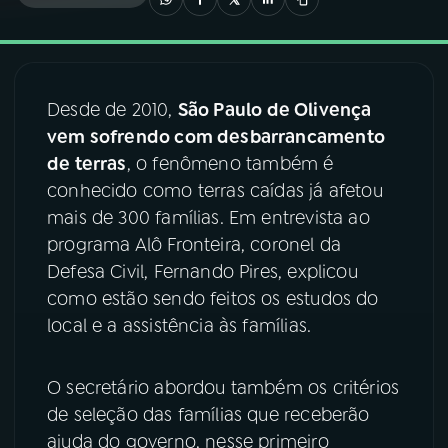
03
PROGRAMAÇÃO
Desde de 2010,
São Paulo de Olivença
04
PROGRAMAS
vem sofrendo com desbarrancamento
de terras
, o fenômeno também é
05
PODCASTS
conhecido como terras caídas já afetou
mais de 300 famílias. Em entrevista ao
programa Alô Fronteira, coronel da
06
VIDEOCASTS
Defesa Civil, Fernando Pires, explicou
como estão sendo feitos os estudos do
07
ÚLTIMAS
local e a assistência às famílias.
08
FESTIVAL DE MÚSICA
O secretário abordou também os critérios
de seleção das famílias que receberão
ajuda do governo, nesse primeiro
ACOMPANHE A RÁDIO NACIONAL