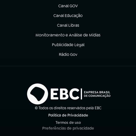
Canal GOV
(abre em nova aba)
Canal Educação
(abre em nova aba)
Canal Libras
(abre em nova aba)
Monitoramento e Análise de Mídias
(abre em nova aba)
Publicidade Legal
(abre em nova aba)
Rádio Gov
(abre em nova aba)
© Todos os direitos reservados pela EBC
Política de Privacidade
(abre em nova aba)
Termos de uso
(abre em nova aba)
Preferências de privacidade