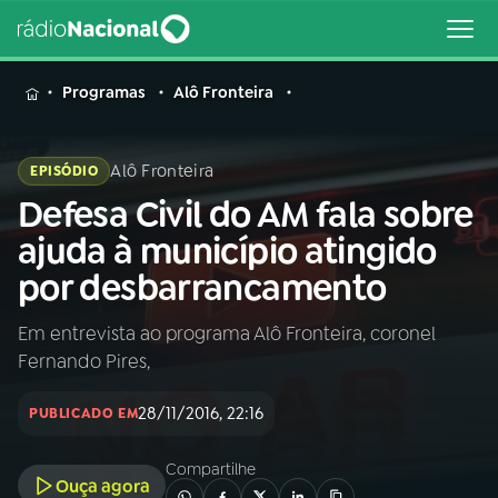
MENU
Programas
Alô Fronteira
Alô Fronteira
EPISÓDIO
Defesa Civil do AM fala sobre
Buscar
na
ajuda à município atingido
Rádio
Buscar
por desbarrancamento
Nacional
Em entrevista ao programa Alô Fronteira, coronel
AO VIVO
Fernando Pires,
01
INÍCIO
28/11/2016, 22:16
PUBLICADO EM
Compartilhe
02
A RÁDIO
Ouça agora