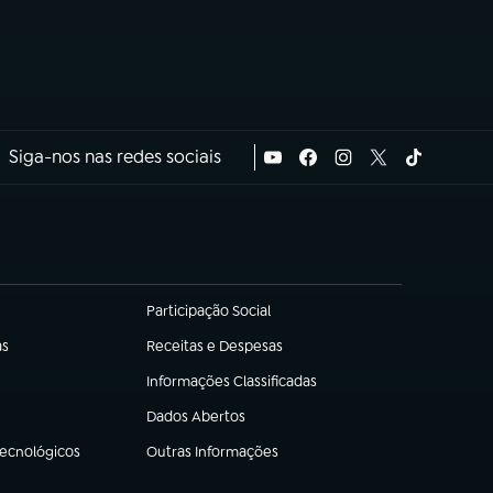
Siga-nos nas redes sociais
Participação Social
(abre em nova aba)
as
Receitas e Despesas
(abre em nova aba)
Informações Classificadas
(abre em nova aba)
Dados Abertos
(abre em nova aba)
Tecnológicos
Outras Informações
(abre em nova aba)