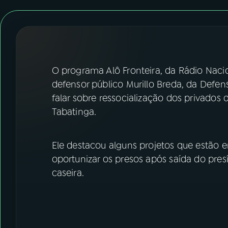
07
ÚLTIMAS
08
FESTIVAL DE MÚSICA
ACOMPANHE A RÁDIO NACIONAL
O programa Alô Fronteira, da Rádio Naci
defensor público Murillo Breda, da Defe
YouTube
Facebook
falar sobre ressocialização dos privados 
Tabatinga.
Instagram
X
TikTok
Ele destacou alguns projetos que estão 
oportunizar os presos após saída do presí
caseira.