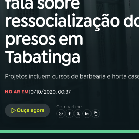
fala sobre
Nacional
ressocialização d
01
INÍCIO
presos em
02
A RÁDIO
Tabatinga
03
PROGRAMAÇÃO
Projetos incluem cursos de barbearia e horta case
04
PROGRAMAS
10/10/2020, 00:37
NO AR EM
05
PODCASTS
Compartilhe
Ouça agora
06
VIDEOCASTS