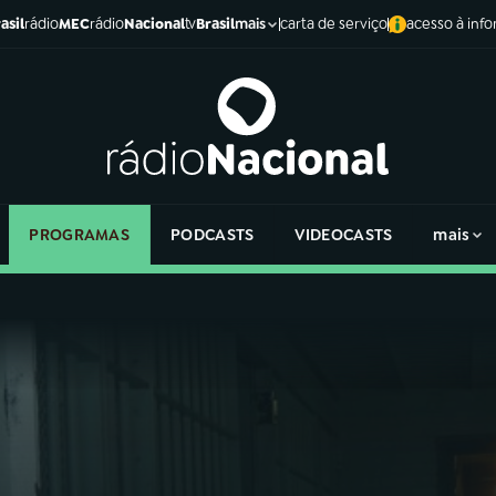
asil
rádio
MEC
rádio
Nacional
tv
Brasil
carta de serviço
acesso à inf
mais
PROGRAMAS
PODCASTS
VIDEOCASTS
mais