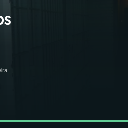
os
ira