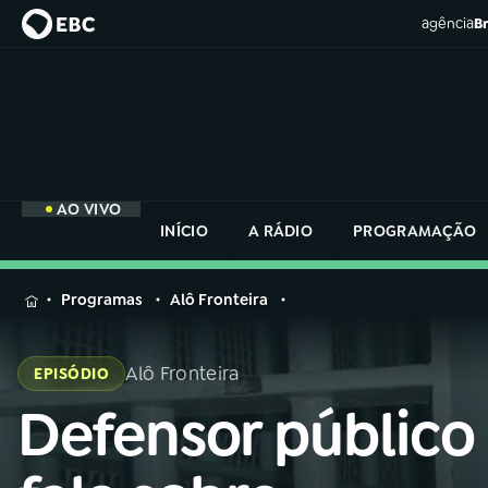
agência
Br
AO VIVO
INÍCIO
A RÁDIO
PROGRAMAÇÃO
MENU
Programas
Alô Fronteira
Buscar
na
Alô Fronteira
EPISÓDIO
Rádio
Buscar
Nacional
Defensor público
Buscar
na
Rádio
AO VIVO