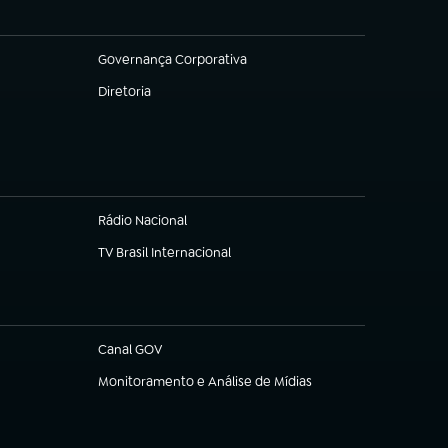
Governança Corporativa
(abre em nova aba)
Diretoria
(abre em nova aba)
Rádio Nacional
TV Brasil Internacional
(abre em nova aba)
Canal GOV
(abre em nova aba)
Monitoramento e Análise de Mídias
(abre em nova aba)