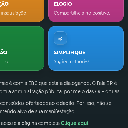
ÇÃO
ELOGIO
 insatisfação.
Compartilhe algo positivo.
ÇÃO
SIMPLIFIQUE
dido.
Sugira melhorias.
 mas é com a EBC que estará dialogando. O Fala.BR é
m a administração pública, por meio das Ouvidorias.
 conteúdos ofertados ao cidadão. Por isso, não se
onteúdo alvo de sua manifestação.
Clique aqui
, acesse a página completa
.