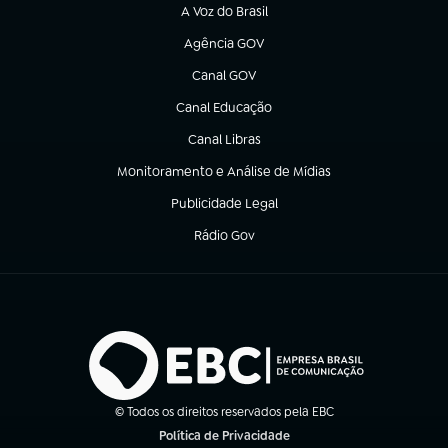
A Voz do Brasil
(abre em nova aba)
Agência GOV
(abre em nova aba)
Canal GOV
(abre em nova aba)
Canal Educação
(abre em nova aba)
Canal Libras
(abre em nova aba)
Monitoramento e Análise de Mídias
(abre em nova aba)
Publicidade Legal
(abre em nova aba)
Rádio Gov
(abre em nova aba)
© Todos os direitos reservados pela EBC
Política de Privacidade
(abre em nova aba)