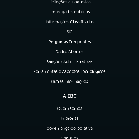
Licitações e Contratos
(abre em nova aba)
Empregados Públicos
(abre em nova aba)
Informações Classificadas
(abre em nova aba)
SIC
(abre em nova aba)
Perguntas Frequentes
(abre em nova aba)
Dados Abertos
(abre em nova aba)
Sanções Administrativas
(abre em nova aba)
Ferramentas e Aspectos Tecnológicos
(abre em nova aba)
Outras Informações
(abre em nova aba)
A EBC
Quem somos
(abre em nova aba)
Imprensa
(abre em nova aba)
Governança Corporativa
(abre em nova aba)
Contatos