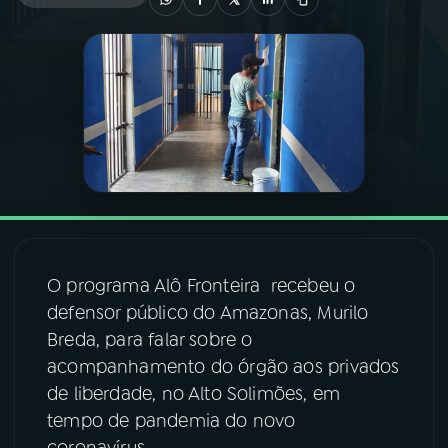
03
PROGRAMAÇÃO
04
PROGRAMAS
05
PODCASTS
06
VIDEOCASTS
O programa Alô Fronteira recebeu o
defensor público do Amazonas, Murilo
07
ÚLTIMAS
Breda, para falar sobre o
acompanhamento do órgão aos privados
08
FESTIVAL DE MÚSICA
de liberdade, no Alto Solimões, em
tempo de pandemia do novo
ACOMPANHE A RÁDIO NACIONAL
coronavírus.