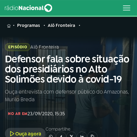
MENU
Programas
Alô Fronteira
Alô Fronteira
EPISÓDIO
Defensor fala sobre situação
Buscar
na
dos presidiários no Alto
Rádio
Buscar
Solimões devido à covid-19
Nacional
Ouça entrevista com defensor público do Amazonas,
AO VIVO
Murilo Breda
01
INÍCIO
23/09/2020, 15:35
NO AR EM
Compartilhe
02
A RÁDIO
Ouça agora