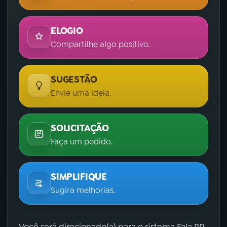
ELOGIO
Compartilhe algo positivo.
SUGESTÃO
Envie uma ideia.
SOLICITAÇÃO
Faça um pedido.
SIMPLIFIQUE
Sugira melhorias.
Você será direcionado(a) para o sistema Fala.BR,