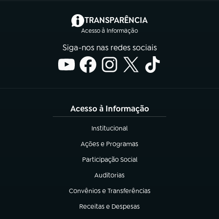
(abre em nova aba)
TRANSPARÊNCIA
Acesso à Informação
Siga-nos nas redes sociais
Acesso à Informação
Institucional
(abre em nova aba)
Ações e Programas
(abre em nova aba)
Participação Social
(abre em nova aba)
Auditorias
(abre em nova aba)
Convênios e Transferências
(abre em nova aba)
Receitas e Despesas
(abre em nova aba)