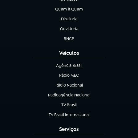
(abre em nova aba)
Quem é Quem
(abre em nova aba)
Diretoria
(abre em nova aba)
Ouvidoria
(abre em nova aba)
RNCP
(abre em nova aba)
Veículos
Agência Brasil
(abre em nova aba)
Rádio MEC
(abre em nova aba)
Rádio Nacional
Radioagência Nacional
(abre em nova aba)
TV Brasil
(abre em nova aba)
TV Brasil Internacional
(abre em nova aba)
Serviços