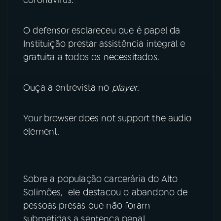
YouTube
Facebook
O defensor esclareceu que é papel da
Instituição prestar assistência integral e
Instagram
X
gratuita a todos os necessitados.
TikTok
Ouça a entrevista no
player
.
Your browser does not support the audio
element.
Sobre a população carcerária do Alto
Solimões, ele destacou o abandono de
pessoas presas que não foram
submetidas a sentença penal.