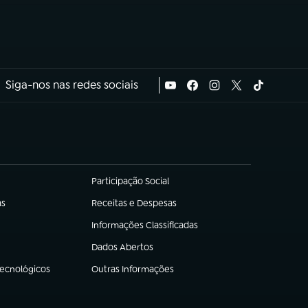
Siga-nos nas redes sociais
Participação Social
(abre em nova aba)
as
Receitas e Despesas
(abre em nova aba)
Informações Classificadas
(abre em nova aba)
Dados Abertos
(abre em nova aba)
Tecnológicos
Outras Informações
(abre em nova aba)