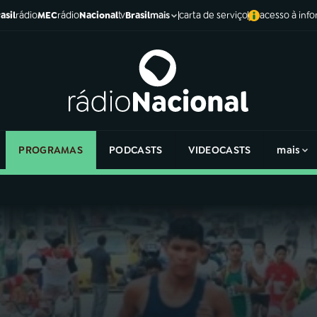
asil
rádio
MEC
rádio
Nacional
tv
Brasil
carta de serviço
acesso à inf
mais
PROGRAMAS
PODCASTS
VIDEOCASTS
mais