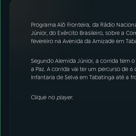
07
ÚLTIMAS
08
FESTIVAL DE MÚSICA
Programa Alô Fronteira, da Rádio Nacion
Júnior, do Exército Brasileiro, sobre a Cor
fevereiro na Avenida da Amizade em Taba
ACOMPANHE A RÁDIO NACIONAL
YouTube
Facebook
Segundo Alemida Júnior, a corrida tem 
a Paz. A corrida vai ter um percurso de 
Instagram
X
Infantaria de Selva em Tabatinga até a f
TikTok
Clique no
player
.