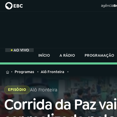
agência
Br
AO VIVO
INÍCIO
A RÁDIO
PROGRAMAÇÃO
MENU
Programas
Alô Fronteira
Buscar
na
Alô Fronteira
EPISÓDIO
Rádio
Buscar
Nacional
Corrida da Paz vai
Buscar
na
Rádio
AO VIVO