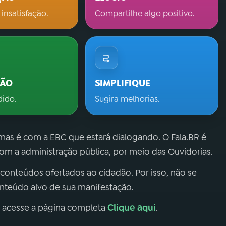
 insatisfação.
Compartilhe algo positivo.
ÇÃO
SIMPLIFIQUE
dido.
Sugira melhorias.
 mas é com a EBC que estará dialogando. O Fala.BR é
m a administração pública, por meio das Ouvidorias.
 conteúdos ofertados ao cidadão. Por isso, não se
onteúdo alvo de sua manifestação.
Clique aqui
, acesse a página completa
.