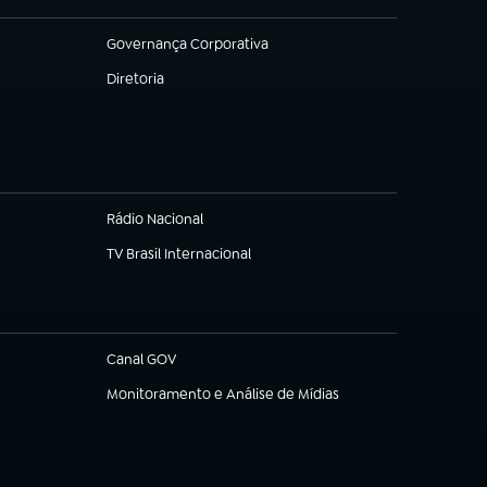
Governança Corporativa
(abre em nova aba)
Diretoria
(abre em nova aba)
Rádio Nacional
TV Brasil Internacional
(abre em nova aba)
Canal GOV
(abre em nova aba)
Monitoramento e Análise de Mídias
(abre em nova aba)