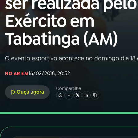
ser realizada pelo
Nacional
Exército em
01
INÍCIO
Tabatinga (AM)
02
A RÁDIO
O evento esportivo acontece no domingo dia 18 
03
PROGRAMAÇÃO
16/02/2018, 20:52
NO AR EM
04
PROGRAMAS
Compartilhe
Ouça agora
05
PODCASTS
06
VIDEOCASTS