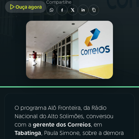
Compartilhe
Ouça agora
03
PROGRAMAÇÃO
04
PROGRAMAS
05
PODCASTS
06
VIDEOCASTS
07
ÚLTIMAS
O programa Alô Fronteira,
da Rádio
Nacional do Alto Solimões, conversou
08
FESTIVAL DE MÚSICA
com a
gerente dos
Correios
, em
Tabatinga
, Paula Simone, sobre a demora
ACOMPANHE A RÁDIO NACIONAL