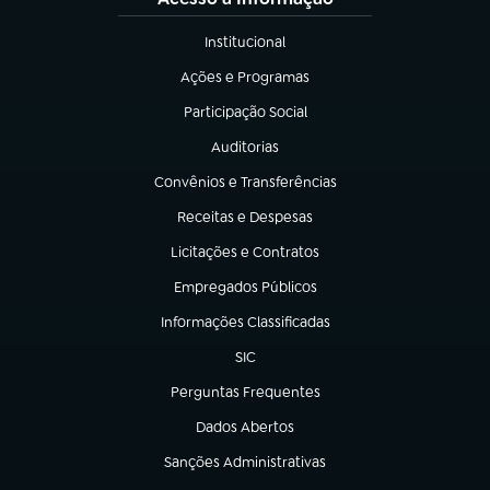
Institucional
(abre em nova aba)
Ações e Programas
(abre em nova aba)
Participação Social
(abre em nova aba)
Auditorias
(abre em nova aba)
Convênios e Transferências
(abre em nova aba)
Receitas e Despesas
(abre em nova aba)
Licitações e Contratos
(abre em nova aba)
Empregados Públicos
(abre em nova aba)
Informações Classificadas
(abre em nova aba)
SIC
(abre em nova aba)
Perguntas Frequentes
(abre em nova aba)
Dados Abertos
(abre em nova aba)
Sanções Administrativas
(abre em nova aba)