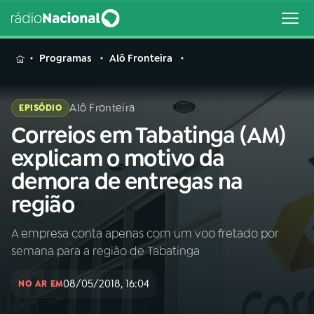
MENU
Programas
Alô Fronteira
Alô Fronteira
EPISÓDIO
Correios em Tabatinga (AM)
Buscar
na
explicam o motivo da
Rádio
Buscar
demora de entregas na
Nacional
região
AO VIVO
A empresa conta apenas com um voo fretado por
semana para a região de Tabatinga
01
INÍCIO
08/05/2018, 16:04
NO AR EM
02
A RÁDIO