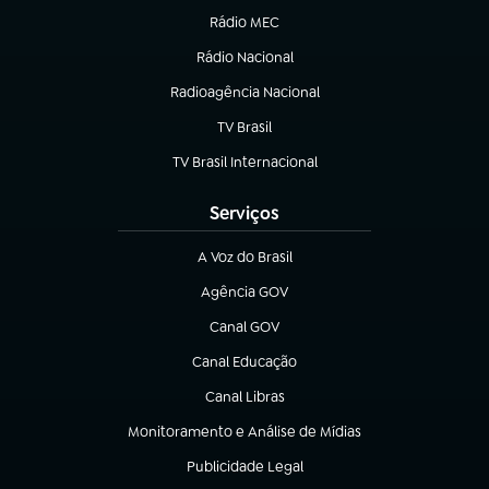
Rádio MEC
(abre em nova aba)
Rádio Nacional
Radioagência Nacional
(abre em nova aba)
TV Brasil
(abre em nova aba)
TV Brasil Internacional
(abre em nova aba)
Serviços
A Voz do Brasil
(abre em nova aba)
Agência GOV
(abre em nova aba)
Canal GOV
(abre em nova aba)
Canal Educação
(abre em nova aba)
Canal Libras
(abre em nova aba)
Monitoramento e Análise de Mídias
(abre em nova aba)
Publicidade Legal
(abre em nova aba)