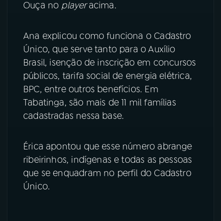
Ouça no
player
acima.
YouTube
Facebook
Ana explicou como funciona o Cadastro
Instagram
X
Único, que serve tanto para o Auxílio
Brasil, isenção de inscrição em concursos
TikTok
públicos, tarifa social de energia elétrica,
BPC, entre outros benefícios. Em
Tabatinga, são mais de 11 mil famílias
cadastradas nessa base.
Érica apontou que esse número abrange
ribeirinhos, indígenas e todas as pessoas
que se enquadram no perfil do Cadastro
Único.