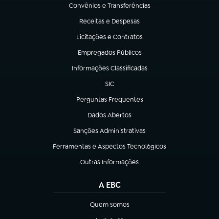
Convênios e Transferências
(abre em nova aba)
Receitas e Despesas
(abre em nova aba)
Licitações e Contratos
(abre em nova aba)
Empregados Públicos
(abre em nova aba)
Informações Classificadas
(abre em nova aba)
SIC
(abre em nova aba)
Perguntas Frequentes
(abre em nova aba)
Dados Abertos
(abre em nova aba)
Sanções Administrativas
(abre em nova aba)
Ferramentas e Aspectos Tecnológicos
(abre em nova aba)
Outras Informações
(abre em nova aba)
A EBC
Quem somos
(abre em nova aba)