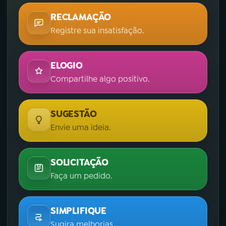
RECLAMAÇÃO
Registre sua insatisfação.
ELOGIO
Compartilhe algo positivo.
SUGESTÃO
Envie uma ideia.
SOLICITAÇÃO
Faça um pedido.
SIMPLIFIQUE
Sugira melhorias.