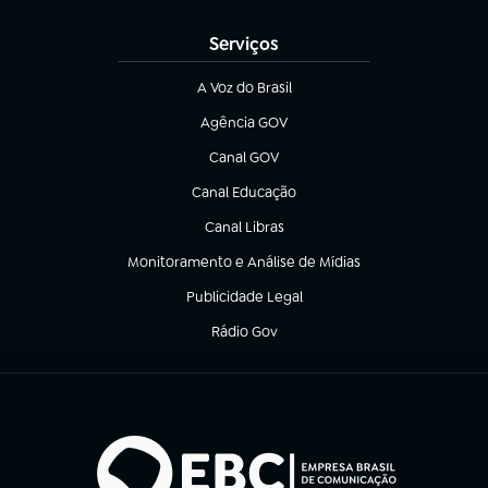
Serviços
A Voz do Brasil
(abre em nova aba)
Agência GOV
(abre em nova aba)
Canal GOV
(abre em nova aba)
Canal Educação
(abre em nova aba)
Canal Libras
(abre em nova aba)
Monitoramento e Análise de Mídias
(abre em nova aba)
Publicidade Legal
(abre em nova aba)
Rádio Gov
(abre em nova aba)