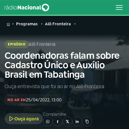
MENU
Programas
Alô Fronteira
Alô Fronteira
EPISÓDIO
Coordenadoras falam sobre
Buscar
na
Cadastro Único e Auxílio
Rádio
Buscar
Brasil em Tabatinga
Nacional
Ouça entrevista que foi ao ar no Alô Fronteira
AO VIVO
25/04/2022, 13:00
NO AR EM
01
INÍCIO
Compartilhe
Ouça agora
02
A RÁDIO