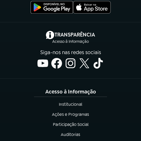
(abre em nova aba)
TRANSPARÊNCIA
Acesso à Informação
Siga-nos nas redes sociais
Acesso à Informação
Institucional
(abre em nova aba)
Ações e Programas
(abre em nova aba)
Participação Social
(abre em nova aba)
Auditorias
(abre em nova aba)