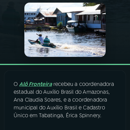
03
PROGRAMAÇÃO
04
PROGRAMAS
05
PODCASTS
06
VIDEOCASTS
O
Alô Fronteira
recebeu a coordenadora
07
ÚLTIMAS
estadual do Auxílio Brasil do Amazonas,
Ana Claudia Soares, e a coordenadora
municipal do Auxílio Brasil e Cadastro
08
FESTIVAL DE MÚSICA
Único em Tabatinga, Érica Spinnery.
ACOMPANHE A RÁDIO NACIONAL