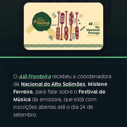
03
PROGRAMAÇÃO
04
PROGRAMAS
05
PODCASTS
06
VIDEOCASTS
O
Alô Fronteira
recebeu a coordenadora
da
Nacional do Alto Solimões
,
Mislene
07
ÚLTIMAS
Ferreira
, para falar sobre o
Festival de
Música
da emissora, que está com
inscrições abertas até o dia 24 de
08
FESTIVAL DE MÚSICA
setembro.
ACOMPANHE A RÁDIO NACIONAL