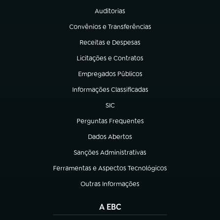
Auditorias
(abre em nova aba)
Convênios e Transferências
(abre em nova aba)
Receitas e Despesas
(abre em nova aba)
Licitações e Contratos
(abre em nova aba)
Empregados Públicos
(abre em nova aba)
Informações Classificadas
(abre em nova aba)
SIC
(abre em nova aba)
Perguntas Frequentes
(abre em nova aba)
Dados Abertos
(abre em nova aba)
Sanções Administrativas
(abre em nova aba)
Ferramentas e Aspectos Tecnológicos
(abre em nova aba)
Outras Informações
(abre em nova aba)
A EBC