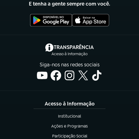
E tenha a gente sempre com você.
(abre em nova aba)
TRANSPARÊNCIA
Acesso à Informação
Siga-nos nas redes sociais
Acesso à Informação
Institucional
(abre em nova aba)
Ações e Programas
(abre em nova aba)
Participação Social
(abre em nova aba)