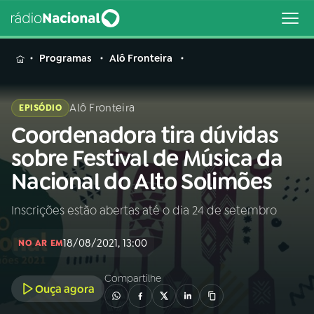
MENU
Programas
Alô Fronteira
Alô Fronteira
EPISÓDIO
Coordenadora tira dúvidas
Buscar
na
sobre Festival de Música da
Rádio
Buscar
Nacional do Alto Solimões
Nacional
Inscrições estão abertas até o dia 24 de setembro
AO VIVO
18/08/2021, 13:00
NO AR EM
01
INÍCIO
Compartilhe
Ouça agora
02
A RÁDIO