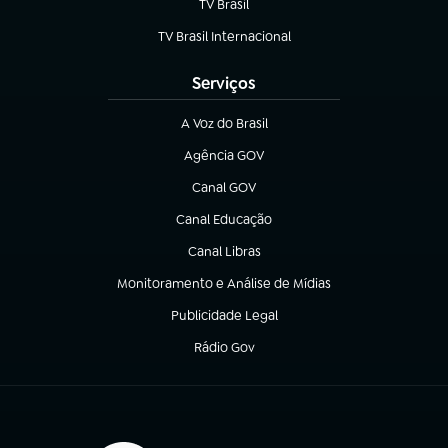
TV Brasil
(abre em nova aba)
TV Brasil Internacional
(abre em nova aba)
Serviços
A Voz do Brasil
(abre em nova aba)
Agência GOV
(abre em nova aba)
Canal GOV
(abre em nova aba)
Canal Educação
(abre em nova aba)
Canal Libras
(abre em nova aba)
Monitoramento e Análise de Mídias
(abre em nova aba)
Publicidade Legal
(abre em nova aba)
Rádio Gov
(abre em nova aba)