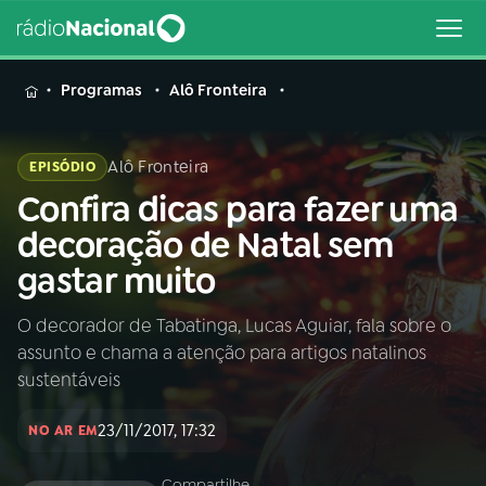
MENU
Programas
Alô Fronteira
Alô Fronteira
EPISÓDIO
Confira dicas para fazer uma
Buscar
na
decoração de Natal sem
Rádio
Buscar
gastar muito
Nacional
O decorador de Tabatinga, Lucas Aguiar, fala sobre o
AO VIVO
assunto e chama a atenção para artigos natalinos
sustentáveis
01
INÍCIO
23/11/2017, 17:32
NO AR EM
02
A RÁDIO
Compartilhe