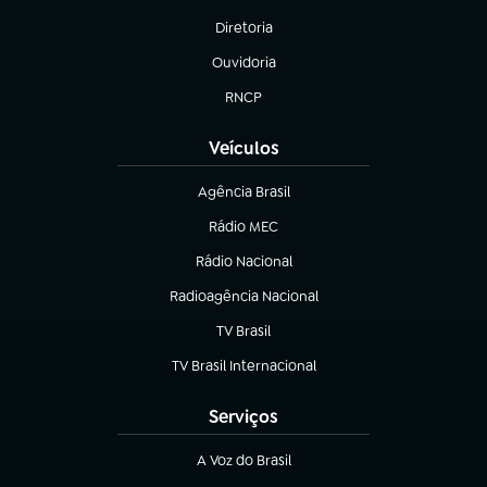
Diretoria
(abre em nova aba)
Ouvidoria
(abre em nova aba)
RNCP
(abre em nova aba)
Veículos
Agência Brasil
(abre em nova aba)
Rádio MEC
(abre em nova aba)
Rádio Nacional
Radioagência Nacional
(abre em nova aba)
TV Brasil
(abre em nova aba)
TV Brasil Internacional
(abre em nova aba)
Serviços
A Voz do Brasil
(abre em nova aba)