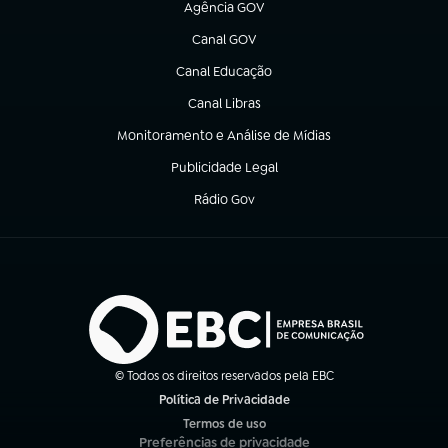
Agência GOV
(abre em nova aba)
Canal GOV
(abre em nova aba)
Canal Educação
(abre em nova aba)
Canal Libras
(abre em nova aba)
Monitoramento e Análise de Mídias
(abre em nova aba)
Publicidade Legal
(abre em nova aba)
Rádio Gov
(abre em nova aba)
© Todos os direitos reservados pela EBC
Política de Privacidade
(abre em nova aba)
Termos de uso
(abre em nova aba)
Preferências de privacidade