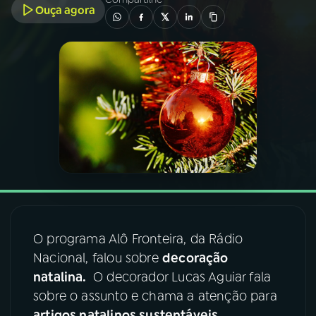
Ouça agora
03
PROGRAMAÇÃO
04
PROGRAMAS
05
PODCASTS
06
VIDEOCASTS
07
ÚLTIMAS
O programa Alô Fronteira, da Rádio
Nacional, falou sobre
decoração
08
FESTIVAL DE MÚSICA
natalina.
O decorador Lucas Aguiar fala
sobre o assunto e chama a atenção para
ACOMPANHE A RÁDIO NACIONAL
artigos natalinos sustentáveis
.