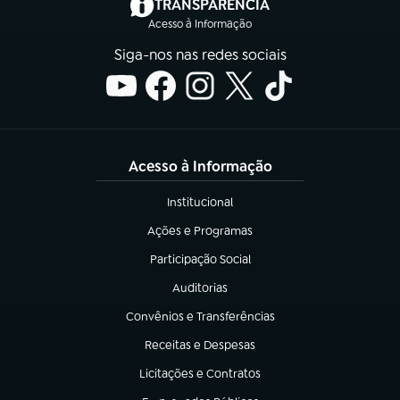
(abre em nova aba)
TRANSPARÊNCIA
Acesso à Informação
Siga-nos nas redes sociais
Acesso à Informação
Institucional
(abre em nova aba)
Ações e Programas
(abre em nova aba)
Participação Social
(abre em nova aba)
Auditorias
(abre em nova aba)
Convênios e Transferências
(abre em nova aba)
Receitas e Despesas
(abre em nova aba)
Licitações e Contratos
(abre em nova aba)