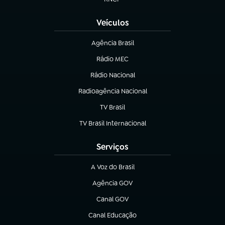
(abre em nova aba)
Veículos
Agência Brasil
(abre em nova aba)
Rádio MEC
(abre em nova aba)
Rádio Nacional
Radioagência Nacional
(abre em nova aba)
TV Brasil
(abre em nova aba)
TV Brasil Internacional
(abre em nova aba)
Serviços
A Voz do Brasil
(abre em nova aba)
Agência GOV
(abre em nova aba)
Canal GOV
(abre em nova aba)
Canal Educação
(abre em nova aba)