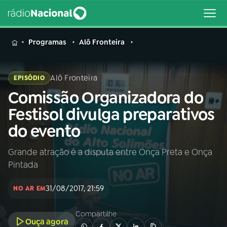
MENU
Programas
Alô Fronteira
Alô Fronteira
EPISÓDIO
Comissão Organizadora do
Buscar
na
Festisol divulga preparativos
Rádio
Buscar
do evento
Nacional
Grande atração é a disputa entre Onça Preta e Onça
AO VIVO
Pintada
01
INÍCIO
31/08/2017, 21:59
NO AR EM
Compartilhe
02
A RÁDIO
Ouça agora