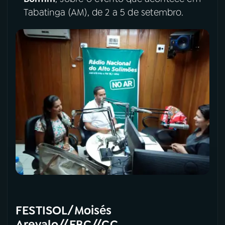
Tabatinga (AM), de 2 a 5 de setembro.
YouTube
Facebook
Instagram
X
TikTok
FESTISOL/Moisés
Arevalo//EBC//CC