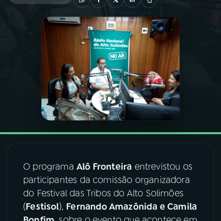
03
PROGRAMAÇÃO
04
PROGRAMAS
05
PODCASTS
06
VIDEOCASTS
07
ÚLTIMAS
O programa
Alô Fronteira
entrevistou os
participantes da comissão organizadora
08
FESTIVAL DE MÚSICA
do Festival das Tribos do Alto Solimões
(
Festisol
),
Fernando Amazônida e Camila
ACOMPANHE A RÁDIO NACIONAL
Bonfim
, sobre o evento que acontece em