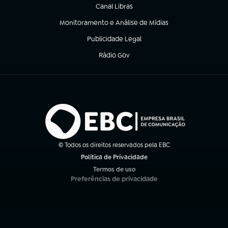
Canal Libras
(abre em nova aba)
Monitoramento e Análise de Mídias
(abre em nova aba)
Publicidade Legal
(abre em nova aba)
Rádio Gov
(abre em nova aba)
© Todos os direitos reservados pela EBC
Política de Privacidade
(abre em nova aba)
Termos de uso
(abre em nova aba)
Preferências de privacidade