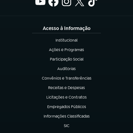
Acesso à Informação
Institucional
(abre em nova aba)
Ações e Programas
(abre em nova aba)
Participação Social
(abre em nova aba)
Auditorias
(abre em nova aba)
Convênios e Transferências
(abre em nova aba)
Receitas e Despesas
(abre em nova aba)
Licitações e Contratos
(abre em nova aba)
Empregados Públicos
(abre em nova aba)
Informações Classificadas
(abre em nova aba)
SIC
(abre em nova aba)