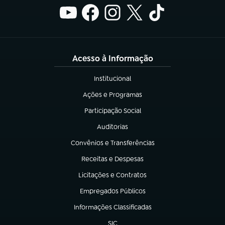
Acesso à Informação
Institucional
(abre em nova aba)
Ações e Programas
(abre em nova aba)
Participação Social
(abre em nova aba)
Auditorias
(abre em nova aba)
Convênios e Transferências
(abre em nova aba)
Receitas e Despesas
(abre em nova aba)
Licitações e Contratos
(abre em nova aba)
Empregados Públicos
(abre em nova aba)
Informações Classificadas
(abre em nova aba)
SIC