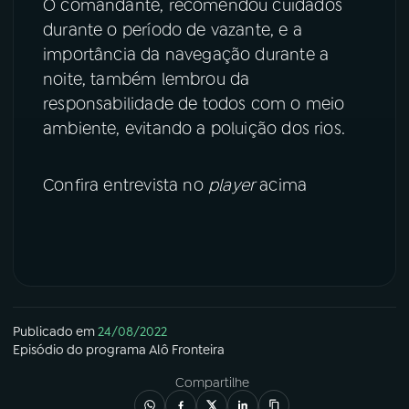
O comandante, recomendou cuidados
durante o período de vazante, e a
YouTube
Facebook
importância da navegação durante a
noite, também lembrou da
Instagram
X
responsabilidade de todos com o meio
ambiente, evitando a poluição dos rios.
TikTok
Confira entrevista no
player
acima
Publicado em
24/08/2022
Episódio
do programa
Alô Fronteira
Compartilhe