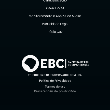
Canal Educação
(abre em nova aba)
Canal Libras
(abre em nova aba)
Monitoramento e Análise de Mídias
(abre em nova aba)
Publicidade Legal
(abre em nova aba)
Rádio Gov
(abre em nova aba)
© Todos os direitos reservados pela EBC
Política de Privacidade
(abre em nova aba)
Termos de uso
(abre em nova aba)
Preferências de privacidade