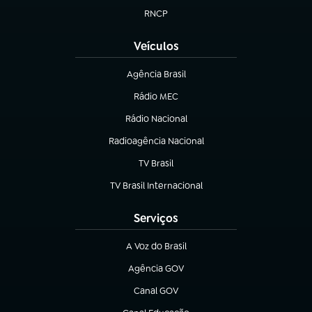
RNCP
(abre em nova aba)
Veículos
Agência Brasil
(abre em nova aba)
Rádio MEC
(abre em nova aba)
Rádio Nacional
Radioagência Nacional
(abre em nova aba)
TV Brasil
(abre em nova aba)
TV Brasil Internacional
(abre em nova aba)
Serviços
A Voz do Brasil
(abre em nova aba)
Agência GOV
(abre em nova aba)
Canal GOV
(abre em nova aba)