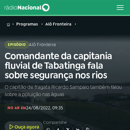
MENU
Programas
Alô Fronteira
Alô Fronteira
EPISÓDIO
Comandante da capitania
Buscar
na
fluvial de Tabatinga fala
Rádio
Buscar
sobre segurança nos rios
Nacional
O capitão de fragata Ricardo Sampaio também falou
AO VIVO
sobre a poluição nas águas
01
INÍCIO
24/08/2022, 09:35
NO AR EM
Compartilhe
02
A RÁDIO
Ouça agora