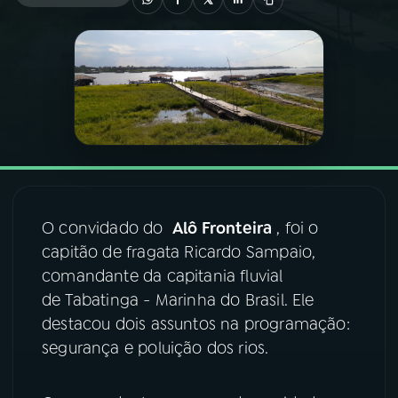
03
PROGRAMAÇÃO
04
PROGRAMAS
05
PODCASTS
06
VIDEOCASTS
O convidado do
Alô Fronteira
, foi o
capitão de fragata Ricardo Sampaio,
comandante da capitania fluvial
07
ÚLTIMAS
de Tabatinga - Marinha do Brasil. Ele
destacou dois assuntos na programação:
08
FESTIVAL DE MÚSICA
segurança e poluição dos rios.
ACOMPANHE A RÁDIO NACIONAL