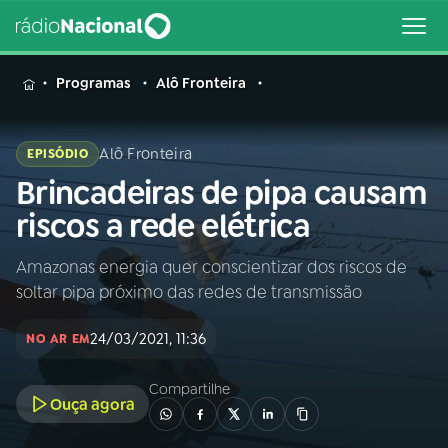
MENU
Programas
Alô Fronteira
Alô Fronteira
EPISÓDIO
Brincadeiras de pipa causam
Buscar
na
riscos a rede elétrica
Rádio
Buscar
Nacional
Amazonas energia quer conscientizar dos riscos de
soltar pipa próximo das redes de transmissão
AO VIVO
24/03/2021, 11:36
NO AR EM
01
INÍCIO
Compartilhe
Ouça agora
02
A RÁDIO