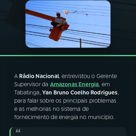
03
PROGRAMAÇÃO
04
PROGRAMAS
05
PODCASTS
06
VIDEOCASTS
A
Rádio Nacional
, entrevistou o Gerente
Supervisor da
Amazonas Energia
, em
Tabatinga,
Yan Bruno Coelho Rodrigues
,
07
ÚLTIMAS
para falar sobre os principais problemas
e as melhorias no sistema de
08
FESTIVAL DE MÚSICA
fornecimento de energia no município.
ACOMPANHE A RÁDIO NACIONAL