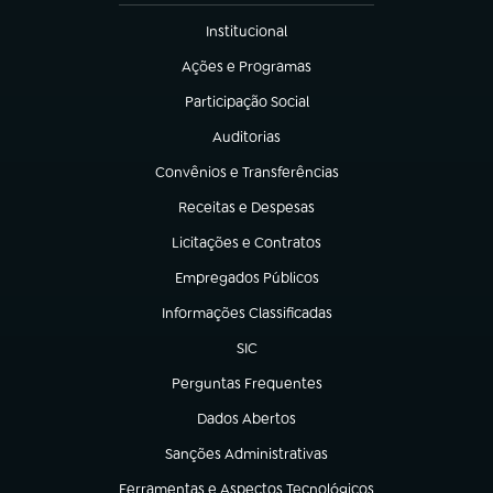
Institucional
(abre em nova aba)
Ações e Programas
(abre em nova aba)
Participação Social
(abre em nova aba)
Auditorias
(abre em nova aba)
Convênios e Transferências
(abre em nova aba)
Receitas e Despesas
(abre em nova aba)
Licitações e Contratos
(abre em nova aba)
Empregados Públicos
(abre em nova aba)
Informações Classificadas
(abre em nova aba)
SIC
(abre em nova aba)
Perguntas Frequentes
(abre em nova aba)
Dados Abertos
(abre em nova aba)
Sanções Administrativas
(abre em nova aba)
Ferramentas e Aspectos Tecnológicos