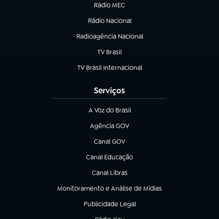
Rádio MEC
(abre em nova aba)
Rádio Nacional
Radioagência Nacional
(abre em nova aba)
TV Brasil
(abre em nova aba)
TV Brasil Internacional
(abre em nova aba)
Serviços
A Voz do Brasil
(abre em nova aba)
Agência GOV
(abre em nova aba)
Canal GOV
(abre em nova aba)
Canal Educação
(abre em nova aba)
Canal Libras
(abre em nova aba)
Monitoramento e Análise de Mídias
(abre em nova aba)
Publicidade Legal
(abre em nova aba)