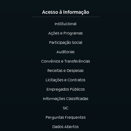
Acesso à Informação
Institucional
(abre em nova aba)
Ações e Programas
(abre em nova aba)
Participação Social
(abre em nova aba)
Auditorias
(abre em nova aba)
Convênios e Transferências
(abre em nova aba)
Receitas e Despesas
(abre em nova aba)
Licitações e Contratos
(abre em nova aba)
Empregados Públicos
(abre em nova aba)
Informações Classificadas
(abre em nova aba)
SIC
(abre em nova aba)
Perguntas Frequentes
(abre em nova aba)
Dados Abertos
(abre em nova aba)