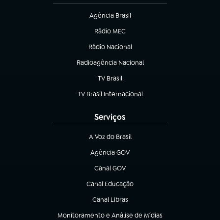
Agência Brasil
(abre em nova aba)
Rádio MEC
(abre em nova aba)
Rádio Nacional
Radioagência Nacional
(abre em nova aba)
TV Brasil
(abre em nova aba)
TV Brasil Internacional
(abre em nova aba)
Serviços
A Voz do Brasil
(abre em nova aba)
Agência GOV
(abre em nova aba)
Canal GOV
(abre em nova aba)
Canal Educação
(abre em nova aba)
Canal Libras
(abre em nova aba)
Monitoramento e Análise de Mídias
(abre em nova aba)