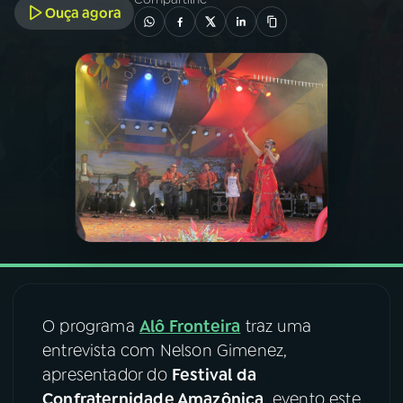
Ouça agora
03
PROGRAMAÇÃO
04
PROGRAMAS
05
PODCASTS
06
VIDEOCASTS
07
ÚLTIMAS
O programa
Alô Fronteira
traz uma
08
FESTIVAL DE MÚSICA
entrevista com Nelson Gimenez,
apresentador do
Festival da
Confraternidade Amazônica
, evento este
ACOMPANHE A RÁDIO NACIONAL