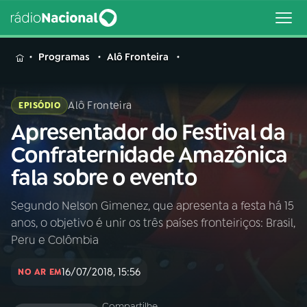
MENU
Programas
Alô Fronteira
Alô Fronteira
EPISÓDIO
Apresentador do Festival da
Buscar
na
Confraternidade Amazônica
Rádio
Buscar
fala sobre o evento
Nacional
Segundo Nelson Gimenez, que apresenta a festa há 15
AO VIVO
anos, o objetivo é unir os três países fronteiriços: Brasil,
Peru e Colômbia
01
INÍCIO
16/07/2018, 15:56
NO AR EM
02
A RÁDIO
Compartilhe