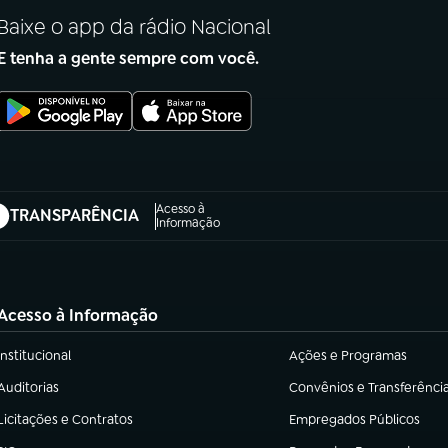
Baixe o app da rádio Nacional
E tenha a gente sempre com você.
Acesso à
TRANSPARÊNCIA
abre em nova aba)
Informação
Acesso à Informação
Institucional
Ações e Programas
(abre em nova aba)
(abre em nova aba)
Auditorias
Convênios e Transferênci
(abre em nova aba)
(abre em nova aba)
Licitações e Contratos
Empregados Públicos
(abre em nova aba)
(abre em nova aba)