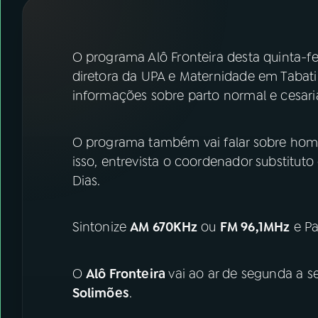
07
ÚLTIMAS
08
FESTIVAL DE MÚSICA
O programa Alô Fronteira desta quinta-fei
diretora da UPA e Maternidade em Tabati
informações sobre parto normal e cesari
ACOMPANHE A RÁDIO NACIONAL
YouTube
Facebook
O programa também vai falar sobre homo
isso, entrevista o coordenador substitut
Instagram
X
Dias.
TikTok
Sintonize
AM 670KHz
ou
FM 96,1MHz
e Pa
O
Alô Fronteira
vai ao ar de segunda a se
Solimões
.