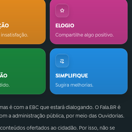
ÇÃO
ELOGIO
 insatisfação.
Compartilhe algo positivo.
ÇÃO
SIMPLIFIQUE
dido.
Sugira melhorias.
 mas é com a EBC que estará dialogando. O Fala.BR é
m a administração pública, por meio das Ouvidorias.
 conteúdos ofertados ao cidadão. Por isso, não se