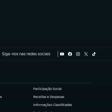
Siga-nos nas redes sociais
Participação Social
(abre em nova aba)
as
Receitas e Despesas
(abre em nova aba)
Informações Classificadas
(abre em nova aba)