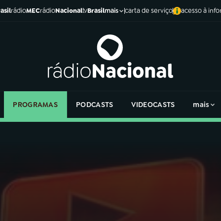
asil
rádio
MEC
rádio
Nacional
tv
Brasil
carta de serviço
acesso à inf
mais
PROGRAMAS
PODCASTS
VIDEOCASTS
mais