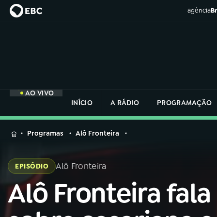
agência
Br
AO VIVO
INÍCIO
A RÁDIO
PROGRAMAÇÃO
MENU
Programas
Alô Fronteira
Buscar
na
Alô Fronteira
EPISÓDIO
Rádio
Buscar
Nacional
Alô Fronteira fala
Buscar
na
Rádio
AO VIVO