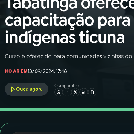
Tabatinga oferec
Nacional
capacitação para
01
INÍCIO
indígenas ticuna
02
A RÁDIO
Curso é oferecido para comunidades vizinhas do
03
PROGRAMAÇÃO
13/09/2024, 17:48
NO AR EM
04
PROGRAMAS
Compartilhe
Ouça agora
05
PODCASTS
06
VIDEOCASTS