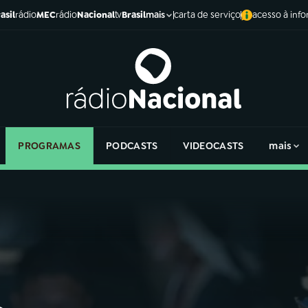
asil
rádio
MEC
rádio
Nacional
tv
Brasil
carta de serviço
acesso à inf
mais
PROGRAMAS
PODCASTS
VIDEOCASTS
mais