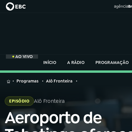
agência
Br
AO VIVO
INÍCIO
A RÁDIO
PROGRAMAÇÃO
MENU
Programas
Alô Fronteira
Buscar
na
Alô Fronteira
EPISÓDIO
Rádio
Buscar
Nacional
Aeroporto de
Buscar
na
Rádio
AO VIVO