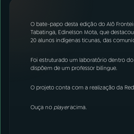
07
ÚLTIMAS
08
FESTIVAL DE MÚSICA
O bate-papo desta edição do Alô Frontei
Tabatinga, Edinelson Mota, que destacou 
20 alunos indígenas ticunas, das comunid
ACOMPANHE A RÁDIO NACIONAL
YouTube
Facebook
Foi estruturado um laboratório dentro do
dispõem de um professor bilíngue.
Instagram
X
TikTok
O projeto conta com a realização da Rede
Ouça no
player
acima.