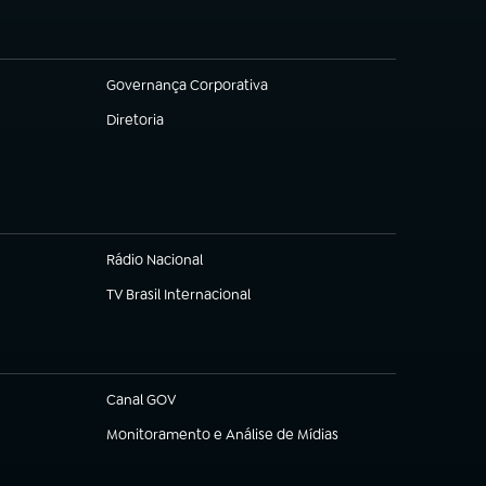
Governança Corporativa
(abre em nova aba)
Diretoria
(abre em nova aba)
Rádio Nacional
TV Brasil Internacional
(abre em nova aba)
Canal GOV
(abre em nova aba)
Monitoramento e Análise de Mídias
(abre em nova aba)