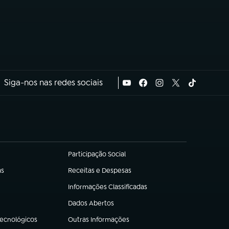
Siga-nos nas redes sociais
Participação Social
(abre em nova aba)
as
Receitas e Despesas
(abre em nova aba)
Informações Classificadas
(abre em nova aba)
Dados Abertos
(abre em nova aba)
Tecnológicos
Outras Informações
(abre em nova aba)