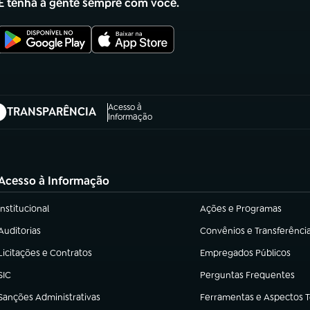
E tenha a gente sempre com você.
Acesso à
TRANSPARÊNCIA
abre em nova aba)
Informação
Acesso à Informação
Institucional
Ações e Programas
(abre em nova aba)
(abre em nova aba)
Auditorias
Convênios e Transferênci
(abre em nova aba)
(abre em nova aba)
Licitações e Contratos
Empregados Públicos
(abre em nova aba)
(abre em nova aba)
SIC
Perguntas Frequentes
(abre em nova aba)
(abre em nova aba)
Sanções Administrativas
Ferramentas e Aspectos 
(abre em nova aba)
(abre em nova aba)