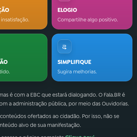
ÇÃO
ELOGIO
 insatisfação.
Compartilhe algo positivo.
ÇÃO
SIMPLIFIQUE
dido.
Sugira melhorias.
 mas é com a EBC que estará dialogando. O Fala.BR é
m a administração pública, por meio das Ouvidorias.
 conteúdos ofertados ao cidadão. Por isso, não se
onteúdo alvo de sua manifestação.