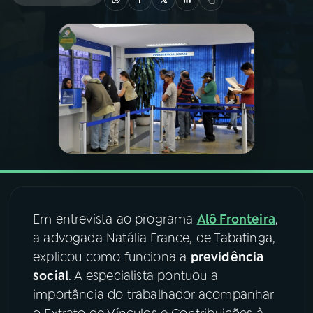
03
PROGRAMAÇÃO
04
PROGRAMAS
05
PODCASTS
06
VIDEOCASTS
Em entrevista ao programa
Alô Fronteira
,
07
ÚLTIMAS
a advogada Natália France, de Tabatinga,
explicou como funciona a
previdência
08
FESTIVAL DE MÚSICA
social
. A especialista pontuou a
importância do trabalhador acompanhar
ACOMPANHE A RÁDIO NACIONAL