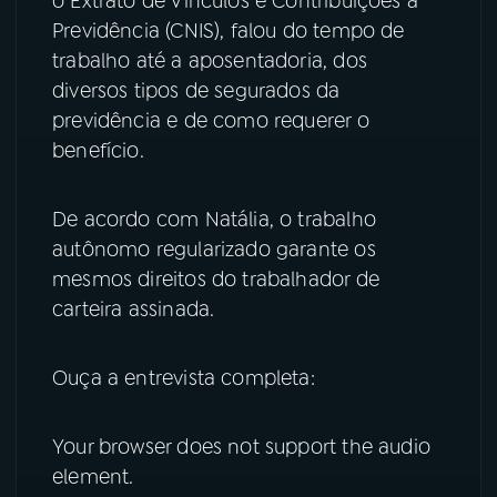
o Extrato de Vínculos e Contribuições à
Previdência (CNIS), falou do tempo de
YouTube
Facebook
trabalho até a aposentadoria, dos
diversos tipos de segurados da
Instagram
X
previdência e de como requerer o
benefício.
TikTok
De acordo com Natália, o trabalho
autônomo regularizado garante os
mesmos direitos do trabalhador de
carteira assinada.
Ouça a entrevista completa:
Your browser does not support the audio
element.