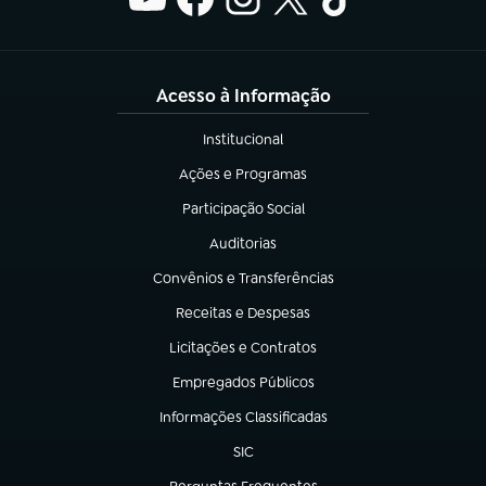
Acesso à Informação
Institucional
(abre em nova aba)
Ações e Programas
(abre em nova aba)
Participação Social
(abre em nova aba)
Auditorias
(abre em nova aba)
Convênios e Transferências
(abre em nova aba)
Receitas e Despesas
(abre em nova aba)
Licitações e Contratos
(abre em nova aba)
Empregados Públicos
(abre em nova aba)
Informações Classificadas
(abre em nova aba)
SIC
(abre em nova aba)