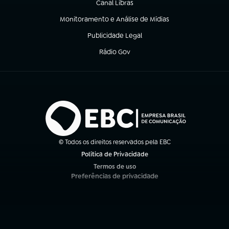
Canal Libras
(abre em nova aba)
Monitoramento e Análise de Mídias
(abre em nova aba)
Publicidade Legal
(abre em nova aba)
Rádio Gov
(abre em nova aba)
© Todos os direitos reservados pela EBC
Política de Privacidade
(abre em nova aba)
Termos de uso
(abre em nova aba)
Preferências de privacidade