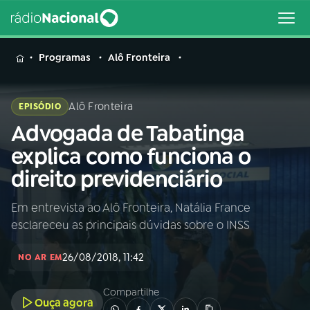
MENU
Programas
Alô Fronteira
Alô Fronteira
EPISÓDIO
Advogada de Tabatinga
Buscar
na
explica como funciona o
Rádio
Buscar
direito previdenciário
Nacional
Em entrevista ao Alô Fronteira, Natália France
AO VIVO
esclareceu as principais dúvidas sobre o INSS
01
INÍCIO
26/08/2018, 11:42
NO AR EM
Compartilhe
02
A RÁDIO
Ouça agora