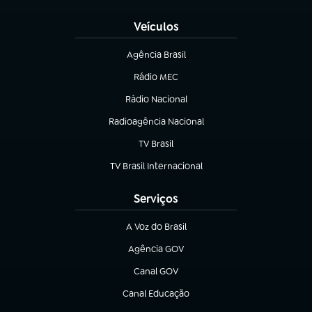
Veículos
Agência Brasil
(abre em nova aba)
Rádio MEC
(abre em nova aba)
Rádio Nacional
Radioagência Nacional
(abre em nova aba)
TV Brasil
(abre em nova aba)
TV Brasil Internacional
(abre em nova aba)
Serviços
A Voz do Brasil
(abre em nova aba)
Agência GOV
(abre em nova aba)
Canal GOV
(abre em nova aba)
Canal Educação
(abre em nova aba)