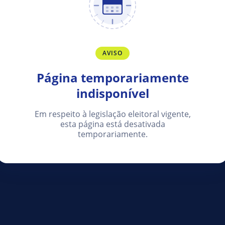
AVISO
Página temporariamente
indisponível
Em respeito à legislação eleitoral vigente,
esta página está desativada
temporariamente.