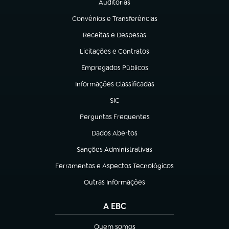
Auditorias
(abre em nova aba)
Convênios e Transferências
(abre em nova aba)
Receitas e Despesas
(abre em nova aba)
Licitações e Contratos
(abre em nova aba)
Empregados Públicos
(abre em nova aba)
Informações Classificadas
(abre em nova aba)
SIC
(abre em nova aba)
Perguntas Frequentes
(abre em nova aba)
Dados Abertos
(abre em nova aba)
Sanções Administrativas
(abre em nova aba)
Ferramentas e Aspectos Tecnológicos
(abre em nova aba)
Outras Informações
(abre em nova aba)
A EBC
Quem somos