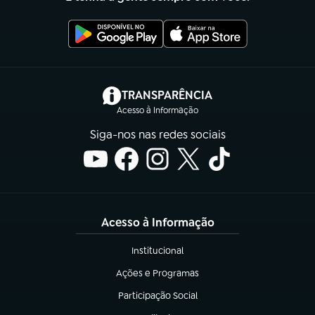
(abre em nova aba)
TRANSPARÊNCIA
Acesso à Informação
Siga-nos nas redes sociais
Acesso à Informação
Institucional
(abre em nova aba)
Ações e Programas
(abre em nova aba)
Participação Social
(abre em nova aba)