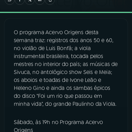
03
PROGRAMAÇÃO
O programa Acervo Origens desta
04
PROGRAMAS
semana traz: registros dos anos 50 e 60,
no violão de Luis Bonfá; a viola
05
PODCASTS
instrumental brasileira, tocada pelos
mestres no interior do país; as músicas de
Sivuca, no antológico show Seis e Meia;
06
VIDEOCASTS
os aboios e toadas de Ivone Leão e
Heleno Gino e ainda os sambas épicos
07
ÚLTIMAS
do disco "Foi um rio que passou em
minha vida", do grande Paulinho da Viola.
08
FESTIVAL DE MÚSICA
Sábado, às 19h no Programa Acervo
Origens
ACOMPANHE A RÁDIO NACIONAL