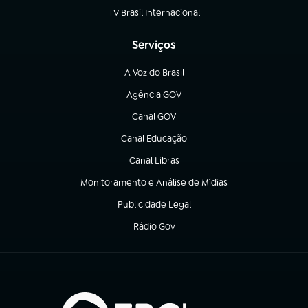
TV Brasil Internacional
(abre em nova aba)
Serviços
A Voz do Brasil
(abre em nova aba)
Agência GOV
(abre em nova aba)
Canal GOV
(abre em nova aba)
Canal Educação
(abre em nova aba)
Canal Libras
(abre em nova aba)
Monitoramento e Análise de Mídias
(abre em nova aba)
Publicidade Legal
(abre em nova aba)
Rádio Gov
(abre em nova aba)