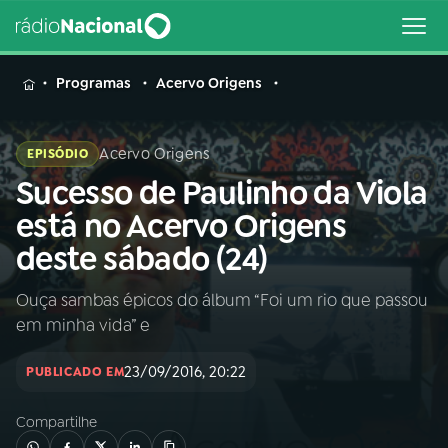
MENU
Programas
Acervo Origens
Acervo Origens
EPISÓDIO
Sucesso de Paulinho da Viola
Buscar
na
está no Acervo Origens
Rádio
Buscar
deste sábado (24)
Nacional
Ouça sambas épicos do álbum “Foi um rio que passou
AO VIVO
em minha vida” e
01
INÍCIO
23/09/2016, 20:22
PUBLICADO EM
Compartilhe
02
A RÁDIO