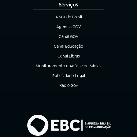
Serviços
A Voz do Brasil
(abre em nova aba)
Agência GOV
(abre em nova aba)
Canal GOV
(abre em nova aba)
Canal Educação
(abre em nova aba)
Canal Libras
(abre em nova aba)
Monitoramento e Análise de Mídias
(abre em nova aba)
Publicidade Legal
(abre em nova aba)
Rádio Gov
(abre em nova aba)