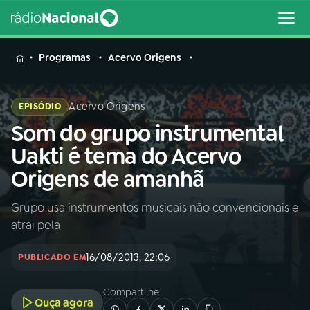
MENU
Programas
Acervo Origens
Acervo Origens
EPISÓDIO
Som do grupo instrumental
Buscar
na
Uakti é tema do Acervo
Rádio
Buscar
Origens de amanhã
Nacional
Grupo usa instrumentos musicais não convencionais e
AO VIVO
atrai pela
01
INÍCIO
16/08/2013, 22:06
PUBLICADO EM
Compartilhe
02
A RÁDIO
Ouça agora