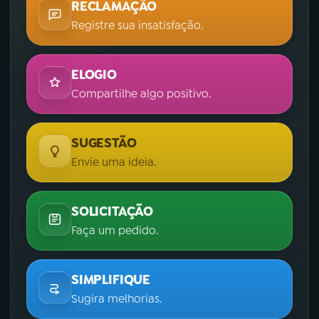
RECLAMAÇÃO
Registre sua insatisfação.
ELOGIO
Compartilhe algo positivo.
SUGESTÃO
Envie uma ideia.
SOLICITAÇÃO
Faça um pedido.
SIMPLIFIQUE
Sugira melhorias.