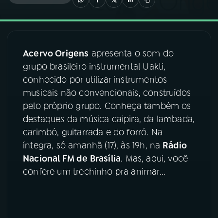
03
PROGRAMAÇÃO
Acervo Origens
apresenta o som do
04
PROGRAMAS
grupo brasileiro instrumental Uakti,
conhecido por utilizar instrumentos
05
PODCASTS
musicais não convencionais, construídos
pelo próprio grupo. Conheça também os
destaques da música caipira, da lambada,
06
VIDEOCASTS
carimbó, guitarrada e do forró. Na
íntegra, só amanhã (17), às 19h, na
Rádio
07
ÚLTIMAS
Nacional FM de Brasília
. Mas, aqui, você
confere um trechinho pra animar...
08
FESTIVAL DE MÚSICA
ACOMPANHE A RÁDIO NACIONAL