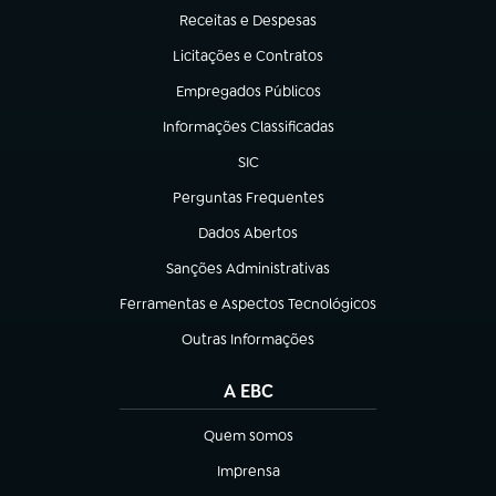
Receitas e Despesas
(abre em nova aba)
Licitações e Contratos
(abre em nova aba)
Empregados Públicos
(abre em nova aba)
Informações Classificadas
(abre em nova aba)
SIC
(abre em nova aba)
Perguntas Frequentes
(abre em nova aba)
Dados Abertos
(abre em nova aba)
Sanções Administrativas
(abre em nova aba)
Ferramentas e Aspectos Tecnológicos
(abre em nova aba)
Outras Informações
(abre em nova aba)
A EBC
Quem somos
(abre em nova aba)
Imprensa
(abre em nova aba)