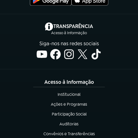
(abre em nova aba)
TRANSPARÊNCIA
Acesso à Informação
Siga-nos nas redes sociais
Acesso à Informação
Institucional
(abre em nova aba)
Ações e Programas
(abre em nova aba)
Participação Social
(abre em nova aba)
Auditorias
(abre em nova aba)
Convênios e Transferências
(abre em nova aba)