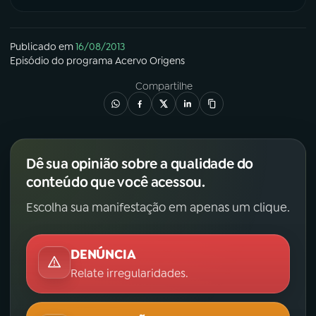
YouTube
Facebook
Publicado em
16/08/2013
Episódio
do programa
Acervo Origens
Instagram
X
Compartilhe
TikTok
Dê sua opinião sobre a qualidade do
conteúdo que você acessou.
Escolha sua manifestação em apenas um clique.
DENÚNCIA
Relate irregularidades.