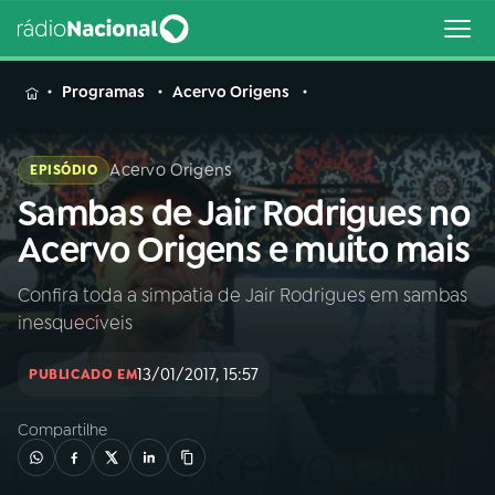
MENU
Programas
Acervo Origens
Acervo Origens
EPISÓDIO
Sambas de Jair Rodrigues no
Buscar
na
Acervo Origens e muito mais
Rádio
Buscar
Nacional
Confira toda a simpatia de Jair Rodrigues em sambas
inesquecíveis
AO VIVO
13/01/2017, 15:57
PUBLICADO EM
01
INÍCIO
Compartilhe
02
A RÁDIO