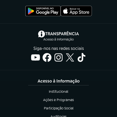
(abre em nova aba)
TRANSPARÊNCIA
Acesso à Informação
Siga-nos nas redes sociais
Acesso à Informação
Institucional
(abre em nova aba)
Ações e Programas
(abre em nova aba)
Participação Social
(abre em nova aba)
Auditorias