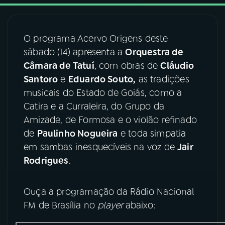
03
PROGRAMAÇÃO
O programa Acervo Origens deste
sábado (14) apresenta a
Orquestra de
04
PROGRAMAS
Câmara de Tatuí
, com obras de
Cláudio
Santoro
e
Eduardo Souto,
as tradições
05
PODCASTS
musicais do Estado de Goiás, como a
Catira e a Curraleira, do Grupo da
Amizade, de Formosa e o violão refinado
06
VIDEOCASTS
de
Paulinho Nogueira
e toda simpatia
em sambas inesquecíveis na voz de
Jair
07
ÚLTIMAS
Rodrigues
.
08
FESTIVAL DE MÚSICA
Ouça a programação da Rádio Nacional
FM de Brasília no
player
abaixo:
ACOMPANHE A RÁDIO NACIONAL