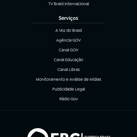
TV Brasil Internacional
(abre em nova aba)
Serviços
A Voz do Brasil
(abre em nova aba)
Agência GOV
(abre em nova aba)
Canal GOV
(abre em nova aba)
Canal Educação
(abre em nova aba)
Canal Libras
(abre em nova aba)
Monitoramento e Análise de Mídias
(abre em nova aba)
Publicidade Legal
(abre em nova aba)
Rádio Gov
(abre em nova aba)