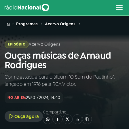
MENU
Programas
Acervo Origens
Acervo Origens
EPISÓDIO
Ouças músicas de Arnaud
Buscar
na
Rodrigues
Rádio
Buscar
Nacional
Com destaque para o álbum "O Som do Paulinho",
lançado em 1976 pela RCA Victor.
AO VIVO
29/01/2024, 14:40
NO AR EM
01
INÍCIO
Compartilhe
Ouça agora
02
A RÁDIO