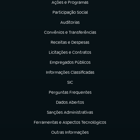
Ações e Programas
(abre em nova aba)
Participação Social
(abre em nova aba)
Auditorias
(abre em nova aba)
Convênios e Transferências
(abre em nova aba)
Receitas e Despesas
(abre em nova aba)
Licitações e Contratos
(abre em nova aba)
Empregados Públicos
(abre em nova aba)
Informações Classificadas
(abre em nova aba)
SIC
(abre em nova aba)
Perguntas Frequentes
(abre em nova aba)
Dados Abertos
(abre em nova aba)
Sanções Administrativas
(abre em nova aba)
Ferramentas e Aspectos Tecnológicos
(abre em nova aba)
Outras Informações
(abre em nova aba)