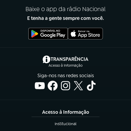
Baixe o app da rádio Nacional
E tenha a gente sempre com você.
(abre em nova aba)
TRANSPARÊNCIA
Acesso à Informação
Siga-nos nas redes sociais
Acesso à Informação
Institucional
(abre em nova aba)