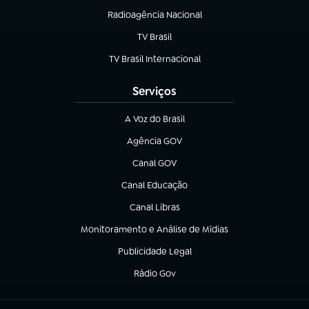
Radioagência Nacional
(abre em nova aba)
TV Brasil
(abre em nova aba)
TV Brasil Internacional
(abre em nova aba)
Serviços
A Voz do Brasil
(abre em nova aba)
Agência GOV
(abre em nova aba)
Canal GOV
(abre em nova aba)
Canal Educação
(abre em nova aba)
Canal Libras
(abre em nova aba)
Monitoramento e Análise de Mídias
(abre em nova aba)
Publicidade Legal
(abre em nova aba)
Rádio Gov
(abre em nova aba)