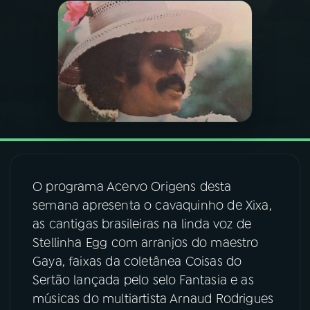
03
PROGRAMAÇÃO
04
PROGRAMAS
05
PODCASTS
06
VIDEOCASTS
O programa Acervo Origens desta
semana apresenta o cavaquinho de Xixa,
07
ÚLTIMAS
as cantigas brasileiras na linda voz de
Stellinha Egg com arranjos do maestro
Gaya, faixas da coletânea Coisas do
08
FESTIVAL DE MÚSICA
Sertão lançada pelo selo Fantasia e as
músicas do multiartista Arnaud Rodrigues
ACOMPANHE A RÁDIO NACIONAL