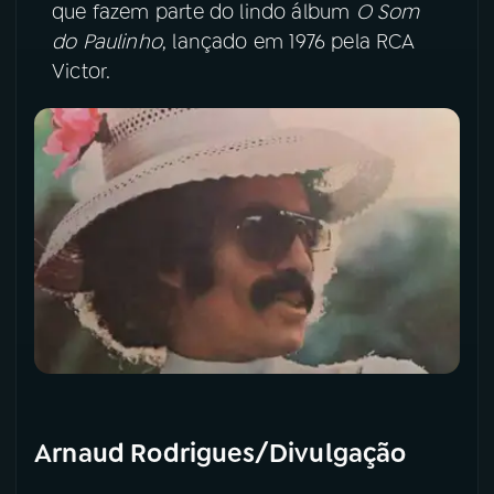
que fazem parte do lindo álbum
O Som
do Paulinho
, lançado em 1976 pela RCA
YouTube
Facebook
Victor.
Instagram
X
TikTok
Arnaud Rodrigues/Divulgação