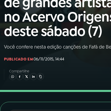
de grandes artist
Nacional
no Acervo Origen
01
INÍCIO
deste sábado (7)
02
A RÁDIO
Você confere nesta edição canções de Fafá de Be
03
PROGRAMAÇÃO
06/11/2015, 14:44
PUBLICADO EM
04
PROGRAMAS
Compartilhe
05
PODCASTS
06
VIDEOCASTS