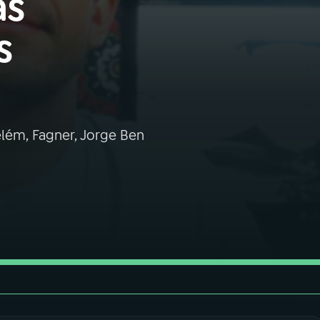
as
s
lém, Fagner, Jorge Ben