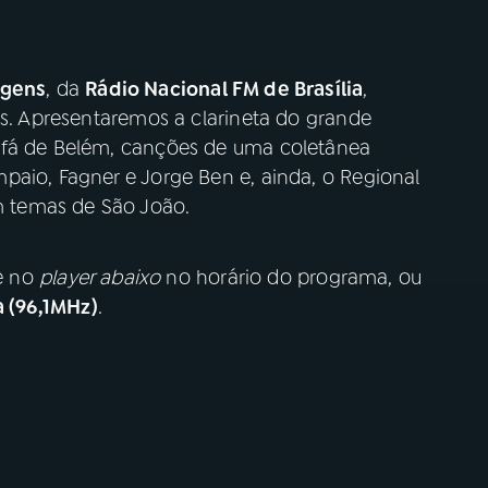
igens
, da
Rádio Nacional FM de Brasília
,
as. Apresentaremos a clarineta do grande
afá de Belém, canções de uma coletânea
paio, Fagner e Jorge Ben e, ainda, o Regional
 temas de São João.
ue no
player abaixo
no horário do programa, ou
a (96,1MHz)
.