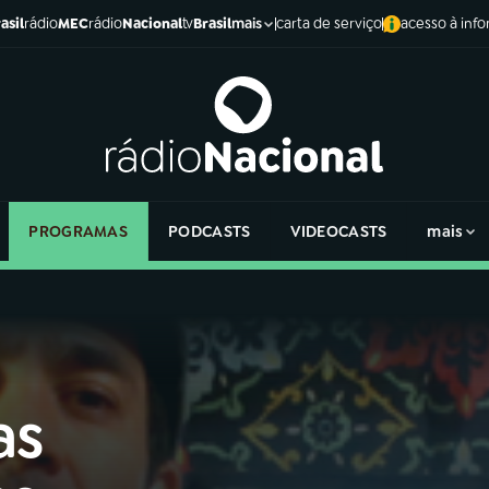
asil
rádio
MEC
rádio
Nacional
tv
Brasil
carta de serviço
acesso à inf
mais
PROGRAMAS
PODCASTS
VIDEOCASTS
mais
as