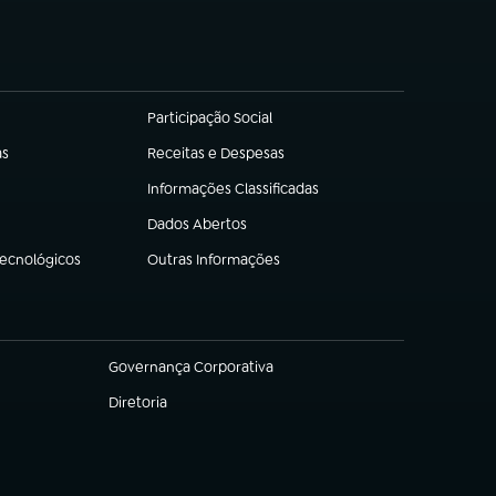
Participação Social
(abre em nova aba)
as
Receitas e Despesas
(abre em nova aba)
Informações Classificadas
(abre em nova aba)
Dados Abertos
(abre em nova aba)
Tecnológicos
Outras Informações
(abre em nova aba)
Governança Corporativa
(abre em nova aba)
Diretoria
(abre em nova aba)