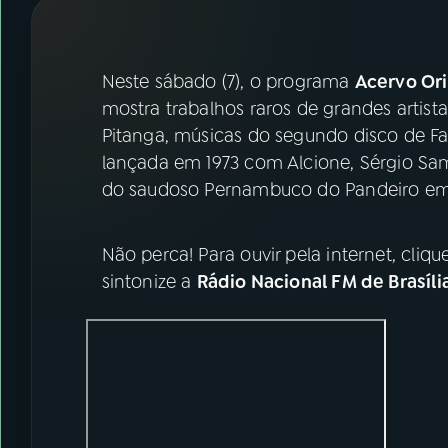
07
ÚLTIMAS
08
FESTIVAL DE MÚSICA
Neste sábado (7), o programa
Acervo Or
mostra trabalhos raros de grandes artist
Pitanga, músicas do segundo disco de F
ACOMPANHE A RÁDIO NACIONAL
lançada em 1973 com Alcione, Sérgio Sam
YouTube
Facebook
do saudoso Pernambuco do Pandeiro em
Instagram
X
Não perca! Para ouvir pela internet, cliq
TikTok
sintonize a
Rádio Nacional FM de Brasíli