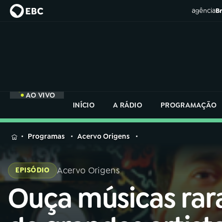
agência
Br
AO VIVO
INÍCIO
A RÁDIO
PROGRAMAÇÃO
MENU
Programas
Acervo Origens
Buscar
na
Acervo Origens
EPISÓDIO
Rádio
Buscar
Nacional
Ouça músicas rar
Buscar
na
Rádio
AO VIVO