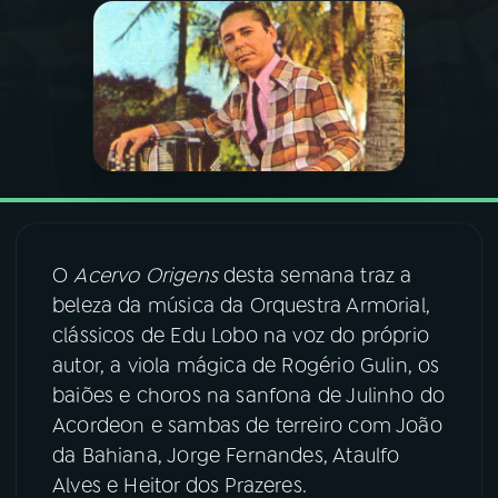
03
PROGRAMAÇÃO
04
PROGRAMAS
05
PODCASTS
O
Acervo Origens
desta semana traz a
06
VIDEOCASTS
beleza da música da Orquestra Armorial,
clássicos de Edu Lobo na voz do próprio
07
ÚLTIMAS
autor, a viola mágica de Rogério Gulin, os
baiões e choros na sanfona de Julinho do
08
FESTIVAL DE MÚSICA
Acordeon e sambas de terreiro com João
da Bahiana, Jorge Fernandes, Ataulfo
Alves e Heitor dos Prazeres.
ACOMPANHE A RÁDIO NACIONAL