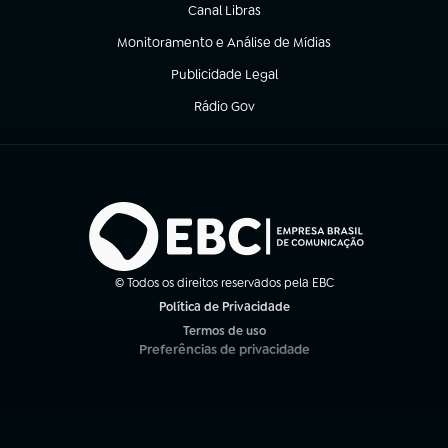
Canal Libras
(abre em nova aba)
Monitoramento e Análise de Mídias
(abre em nova aba)
Publicidade Legal
(abre em nova aba)
Rádio Gov
(abre em nova aba)
© Todos os direitos reservados pela EBC
Política de Privacidade
(abre em nova aba)
Termos de uso
(abre em nova aba)
Preferências de privacidade