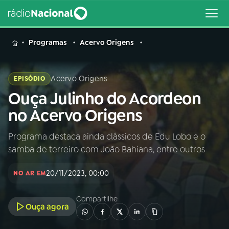
MENU
Programas
Acervo Origens
Acervo Origens
EPISÓDIO
Ouça Julinho do Acordeon
Buscar
na
no Acervo Origens
Rádio
Buscar
Nacional
Programa destaca ainda clássicos de Edu Lobo e o
samba de terreiro com João Bahiana, entre outros
AO VIVO
20/11/2023, 00:00
NO AR EM
01
INÍCIO
Compartilhe
Ouça agora
02
A RÁDIO