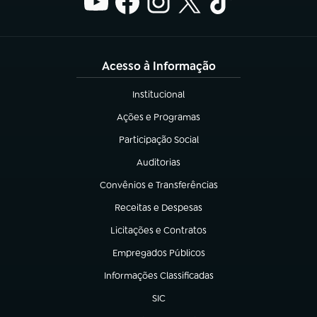
Acesso à Informação
Institucional
(abre em nova aba)
Ações e Programas
(abre em nova aba)
Participação Social
(abre em nova aba)
Auditorias
(abre em nova aba)
Convênios e Transferências
(abre em nova aba)
Receitas e Despesas
(abre em nova aba)
Licitações e Contratos
(abre em nova aba)
Empregados Públicos
(abre em nova aba)
Informações Classificadas
(abre em nova aba)
SIC
(abre em nova aba)