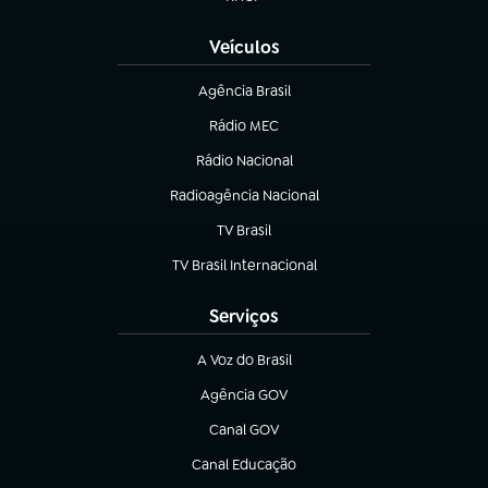
(abre em nova aba)
Veículos
Agência Brasil
(abre em nova aba)
Rádio MEC
(abre em nova aba)
Rádio Nacional
Radioagência Nacional
(abre em nova aba)
TV Brasil
(abre em nova aba)
TV Brasil Internacional
(abre em nova aba)
Serviços
A Voz do Brasil
(abre em nova aba)
Agência GOV
(abre em nova aba)
Canal GOV
(abre em nova aba)
Canal Educação
(abre em nova aba)