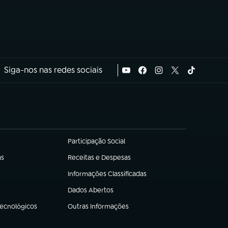
Siga-nos nas redes sociais
Participação Social
(abre em nova aba)
as
Receitas e Despesas
(abre em nova aba)
Informações Classificadas
(abre em nova aba)
Dados Abertos
(abre em nova aba)
Tecnológicos
Outras Informações
(abre em nova aba)