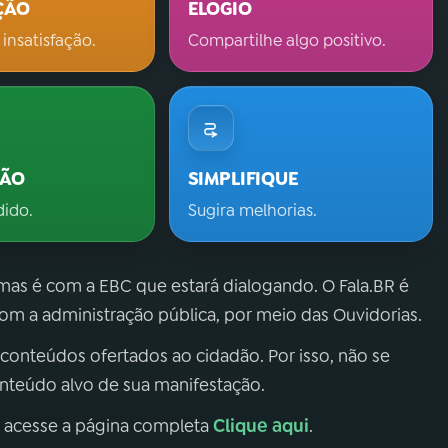
ÇÃO
ELOGIO
 insatisfação.
Compartilhe algo positivo.
ÇÃO
SIMPLIFIQUE
dido.
Sugira melhorias.
 mas é com a EBC que estará dialogando. O Fala.BR é
m a administração pública, por meio das Ouvidorias.
 conteúdos ofertados ao cidadão. Por isso, não se
onteúdo alvo de sua manifestação.
Clique aqui
, acesse a página completa
.