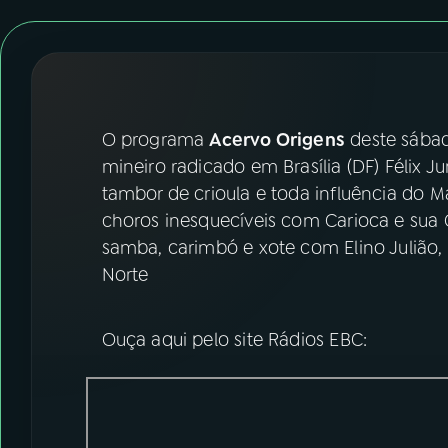
07
ÚLTIMAS
08
FESTIVAL DE MÚSICA
ACOMPANHE A RÁDIO NACIONAL
O programa
Acervo Origens
deste sábad
mineiro radicado em Brasília (DF) Félix J
YouTube
Facebook
tambor de crioula e toda influência do
choros inesquecíveis com Carioca e sua O
Instagram
X
samba, carimbó e xote com Elino Julião,
Norte
TikTok
Ouça aqui pelo site Rádios EBC: