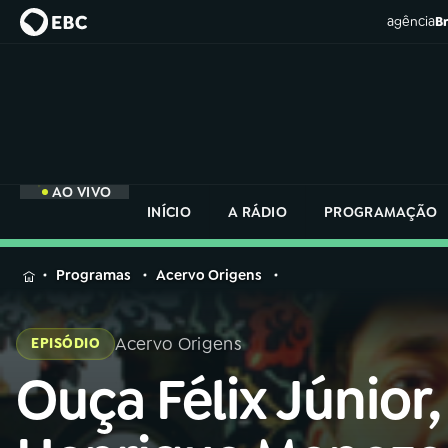
agência
Br
AO VIVO
INÍCIO
A RÁDIO
PROGRAMAÇÃO
MENU
Programas
Acervo Origens
Buscar
na
Acervo Origens
EPISÓDIO
Rádio
Buscar
Nacional
Ouça Félix Júnior,
Buscar
na
Rádio
AO VIVO