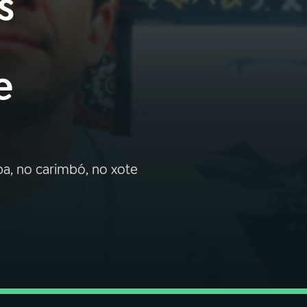
s
e
a, no carimbó, no xote