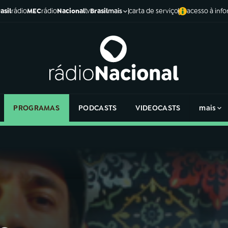
asil
rádio
MEC
rádio
Nacional
tv
Brasil
carta de serviço
acesso à inf
mais
PROGRAMAS
PODCASTS
VIDEOCASTS
mais