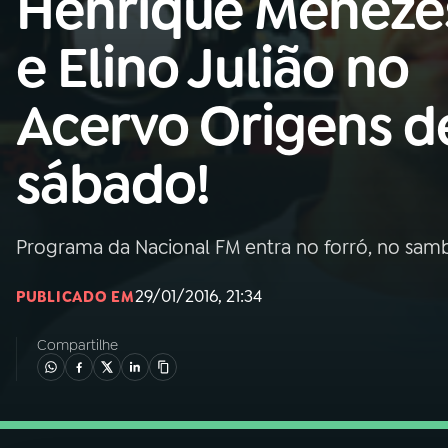
Henrique Meneze
Nacional
e Elino Julião no
01
INÍCIO
Acervo Origens d
02
A RÁDIO
sábado!
03
PROGRAMAÇÃO
Programa da Nacional FM entra no forró, no samb
04
PROGRAMAS
29/01/2016, 21:34
PUBLICADO EM
05
PODCASTS
Compartilhe
06
VIDEOCASTS