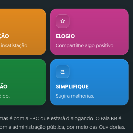
ÇÃO
ELOGIO
 insatisfação.
Compartilhe algo positivo.
ÇÃO
SIMPLIFIQUE
dido.
Sugira melhorias.
 mas é com a EBC que estará dialogando. O Fala.BR é
m a administração pública, por meio das Ouvidorias.