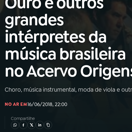
Ouro e outros
Nacional
grandes
01
INÍCIO
intérpretes da
02
A RÁDIO
música brasileira
03
PROGRAMAÇÃO
no Acervo Origen
04
PROGRAMAS
Choro, música instrumental, moda de viola e out
05
PODCASTS
16/06/2018, 22:00
NO AR EM
06
VIDEOCASTS
Compartilhe