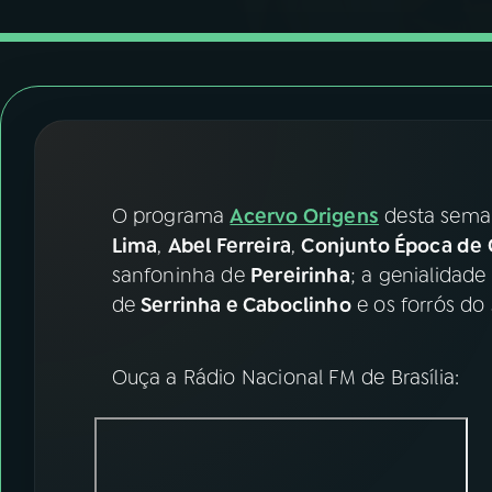
07
ÚLTIMAS
08
FESTIVAL DE MÚSICA
ACOMPANHE A RÁDIO NACIONAL
YouTube
Facebook
O programa
Acervo Origens
desta sema
Lima
,
Abel Ferreira
,
Conjunto Época de
Instagram
X
sanfoninha de
Pereirinha
; a genialidad
de
Serrinha e Caboclinho
e os forrós do
TikTok
Ouça a Rádio Nacional FM de Brasília: