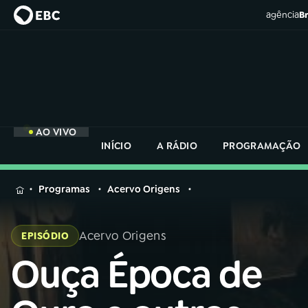
agência
Br
AO VIVO
INÍCIO
A RÁDIO
PROGRAMAÇÃO
MENU
Programas
Acervo Origens
Buscar
na
Acervo Origens
EPISÓDIO
Rádio
Buscar
Nacional
Ouça Época de
Buscar
na
Rádio
AO VIVO