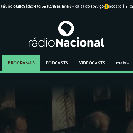
asil
rádio
MEC
rádio
Nacional
tv
Brasil
carta de serviço
acesso à inf
mais
PROGRAMAS
PODCASTS
VIDEOCASTS
mais