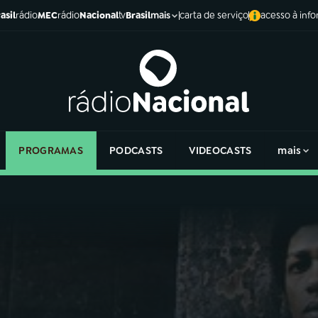
asil
rádio
MEC
rádio
Nacional
tv
Brasil
carta de serviço
acesso à inf
mais
PROGRAMAS
PODCASTS
VIDEOCASTS
mais