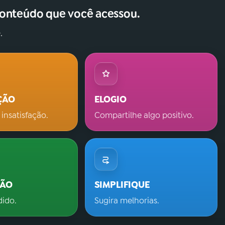
conteúdo que você acessou.
.
ÇÃO
ELOGIO
 insatisfação.
Compartilhe algo positivo.
ÇÃO
SIMPLIFIQUE
dido.
Sugira melhorias.