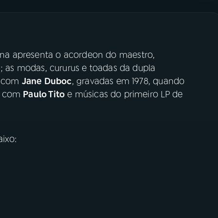
a apresenta o acordeon do maestro,
a
; as modas, cururus e toadas da dupla
is com
Jane Duboc
, gravadas em 1978, quando
es com
Paulo Tito
e músicas do primeiro LP de
aixo: