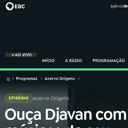
agência
Br
AO VIVO
INÍCIO
A RÁDIO
PROGRAMAÇÃO
MENU
Programas
Acervo Origens
Buscar
na
Acervo Origens
EPISÓDIO
Rádio
Buscar
Nacional
Ouça Djavan com
Buscar
na
Rádio
AO VIVO