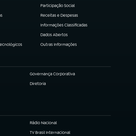
Participação Social
(abre em nova aba)
as
Receitas e Despesas
(abre em nova aba)
Informações Classificadas
(abre em nova aba)
Dados Abertos
(abre em nova aba)
Tecnológicos
Outras Informações
(abre em nova aba)
Governança Corporativa
(abre em nova aba)
Diretoria
(abre em nova aba)
Rádio Nacional
TV Brasil Internacional
(abre em nova aba)