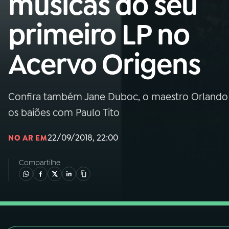
músicas do seu
Nacional
primeiro LP no
01
INÍCIO
Acervo Origens
02
A RÁDIO
Confira também Jane Duboc, o maestro Orlando Si
03
PROGRAMAÇÃO
os baiões com Paulo Tito
04
PROGRAMAS
22/09/2018, 22:00
NO AR EM
Compartilhe
05
PODCASTS
06
VIDEOCASTS