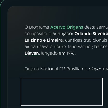
07
ÚLTIMAS
08
FESTIVAL DE MÚSICA
O programa
Acervo Origens
desta seman
ACOMPANHE A RÁDIO NACIONAL
compositor e arranjador
Orlando Silveir
Luizinho e Limeira
; cantigas tradiciona
YouTube
Facebook
ainda usava o nome Jane Vaquer; baiõ
Djavan
, lançado em 1976.
Instagram
X
TikTok
Ouça a Nacional FM Brasília no
player
ab