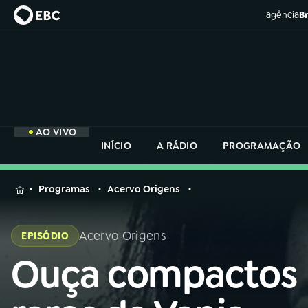
agência
Br
AO VIVO
INÍCIO
A RÁDIO
PROGRAMAÇÃO
MENU
Programas
Acervo Origens
Buscar
na
Acervo Origens
EPISÓDIO
Rádio
Buscar
Nacional
Ouça compactos
Buscar
na
Rádio
AO VIVO