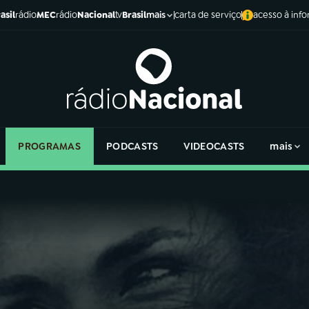
asil
rádio
MEC
rádio
Nacional
tv
Brasil
carta de serviço
acesso à inf
mais
PROGRAMAS
PODCASTS
VIDEOCASTS
mais