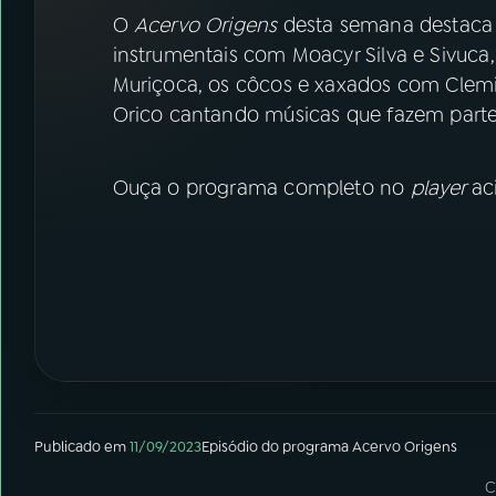
07
ÚLTIMAS
O
Acervo Origens
desta semana destaca 
instrumentais com Moacyr Silva e Sivuca
08
FESTIVAL DE MÚSICA
Muriçoca, os côcos e xaxados com Clemi
Orico cantando músicas que fazem part
ACOMPANHE A RÁDIO NACIONAL
Ouça o programa completo no
player
ac
YouTube
Facebook
Instagram
X
TikTok
Publicado em
11/09/2023
Episódio
do programa
Acervo Origens
C