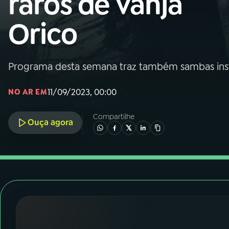
raros de Vanja
Nacional
Orico
01
INÍCIO
02
A RÁDIO
Programa desta semana traz também sambas instr
11/09/2023, 00:00
NO AR EM
03
PROGRAMAÇÃO
Compartilhe
Ouça agora
04
PROGRAMAS
05
PODCASTS
06
VIDEOCASTS