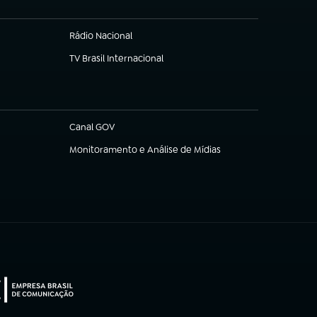
Rádio Nacional
TV Brasil Internacional
(abre em nova aba)
Canal GOV
(abre em nova aba)
Monitoramento e Análise de Mídias
(abre em nova aba)