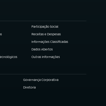
Participação Social
(abre em nova aba)
as
Receitas e Despesas
(abre em nova aba)
Informações Classificadas
(abre em nova aba)
Dados Abertos
(abre em nova aba)
Tecnológicos
Outras Informações
(abre em nova aba)
Governança Corporativa
(abre em nova aba)
Diretoria
(abre em nova aba)