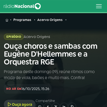
MENU
Programas
Acervo Origens
Acervo Origens
EPISÓDIO
Ouça choros e sambas com
Buscar
na
Eugène D'Hellemmes e a
Rádio
Buscar
Orquestra RGE
Nacional
Programa deste domingo (19), reúne ritmos como
AO VIVO
moda de viola, baiões e muito mais. Confira!
01
INÍCIO
16/10/2025, 15:26
NO AR EM
Compartilhe
02
A RÁDIO
Ouça agora