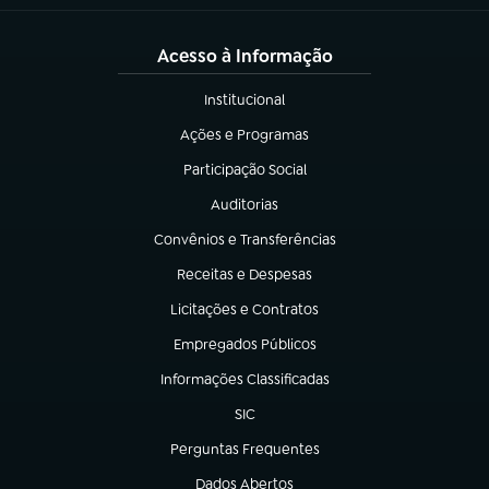
Acesso à Informação
Institucional
(abre em nova aba)
Ações e Programas
(abre em nova aba)
Participação Social
(abre em nova aba)
Auditorias
(abre em nova aba)
Convênios e Transferências
(abre em nova aba)
Receitas e Despesas
(abre em nova aba)
Licitações e Contratos
(abre em nova aba)
Empregados Públicos
(abre em nova aba)
Informações Classificadas
(abre em nova aba)
SIC
(abre em nova aba)
Perguntas Frequentes
(abre em nova aba)
Dados Abertos