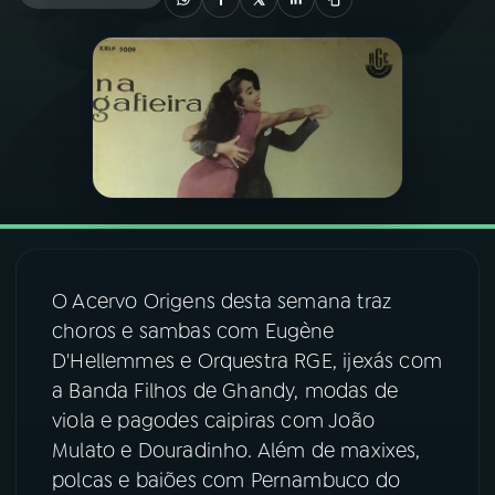
03
PROGRAMAÇÃO
04
PROGRAMAS
05
PODCASTS
06
VIDEOCASTS
O Acervo Origens desta semana traz
choros e sambas com Eugène
07
ÚLTIMAS
D'Hellemmes e Orquestra RGE, ijexás com
a Banda Filhos de Ghandy, modas de
08
FESTIVAL DE MÚSICA
viola e pagodes caipiras com João
Mulato e Douradinho. Além de maxixes,
polcas e baiões com Pernambuco do
ACOMPANHE A RÁDIO NACIONAL