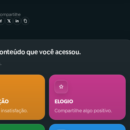
ompartilhe
conteúdo que você acessou.
.
ÇÃO
ELOGIO
 insatisfação.
Compartilhe algo positivo.