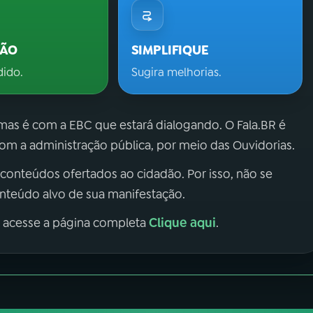
ÇÃO
SIMPLIFIQUE
dido.
Sugira melhorias.
 mas é com a EBC que estará dialogando. O Fala.BR é
m a administração pública, por meio das Ouvidorias.
 conteúdos ofertados ao cidadão. Por isso, não se
onteúdo alvo de sua manifestação.
Clique aqui
, acesse a página completa
.