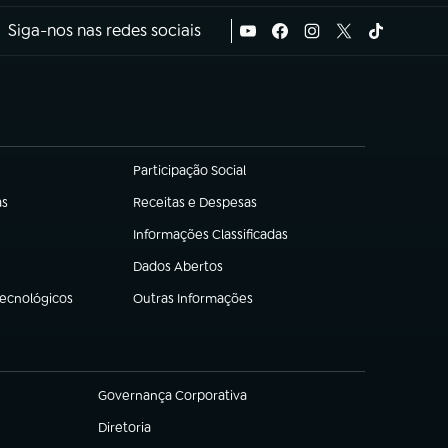
Siga-nos nas redes sociais
Participação Social
(abre em nova aba)
as
Receitas e Despesas
(abre em nova aba)
Informações Classificadas
(abre em nova aba)
Dados Abertos
(abre em nova aba)
Tecnológicos
Outras Informações
(abre em nova aba)
Governança Corporativa
(abre em nova aba)
Diretoria
(abre em nova aba)