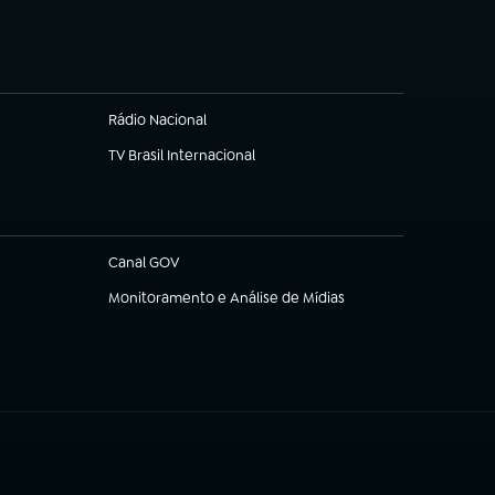
Rádio Nacional
TV Brasil Internacional
(abre em nova aba)
Canal GOV
(abre em nova aba)
Monitoramento e Análise de Mídias
(abre em nova aba)