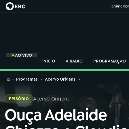
agência
Br
AO VIVO
INÍCIO
A RÁDIO
PROGRAMAÇÃO
MENU
Programas
Acervo Origens
Buscar
na
Acervo Origens
EPISÓDIO
Rádio
Buscar
Nacional
Ouça Adelaide
Buscar
na
Rádio
AO VIVO