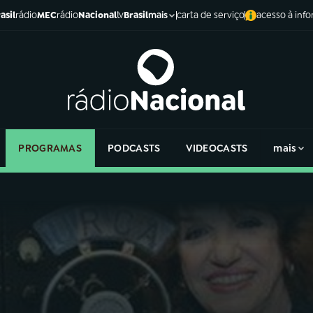
asil
rádio
MEC
rádio
Nacional
tv
Brasil
carta de serviço
acesso à inf
mais
PROGRAMAS
PODCASTS
VIDEOCASTS
mais