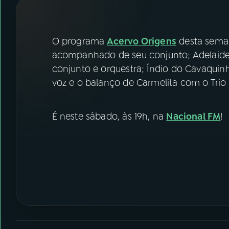
07
ÚLTIMAS
08
FESTIVAL DE MÚSICA
O programa
Acervo Origens
desta sema
acompanhado de seu conjunto; Adelaide
conjunto e orquestra; Índio do Cavaquin
ACOMPANHE A RÁDIO NACIONAL
voz e o balanço de Carmelita com o Trio
YouTube
Facebook
É neste sábado, às 19h, na
Nacional FM
!
Instagram
X
TikTok