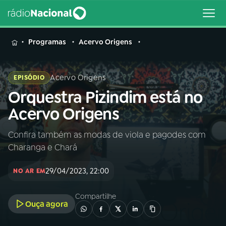
MENU
Programas
Acervo Origens
Acervo Origens
EPISÓDIO
Orquestra Pizindim está no
Buscar
na
Acervo Origens
Rádio
Buscar
Nacional
Confira também as modas de viola e pagodes com
Charanga e Chará
AO VIVO
29/04/2023, 22:00
NO AR EM
01
INÍCIO
Compartilhe
Ouça agora
02
A RÁDIO