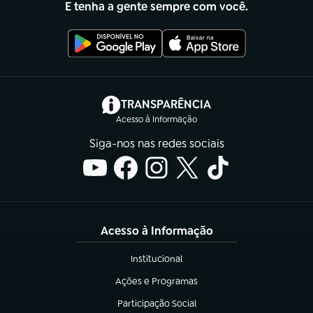
E tenha a gente sempre com você.
(abre em nova aba)
TRANSPARÊNCIA
Acesso à Informação
Siga-nos nas redes sociais
Acesso à Informação
Institucional
(abre em nova aba)
Ações e Programas
(abre em nova aba)
Participação Social
(abre em nova aba)