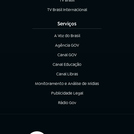
TV Brasil
(abre em nova aba)
TV Brasil Internacional
(abre em nova aba)
Serviços
A Voz do Brasil
(abre em nova aba)
Agência GOV
(abre em nova aba)
Canal GOV
(abre em nova aba)
Canal Educação
(abre em nova aba)
Canal Libras
(abre em nova aba)
Monitoramento e Análise de Mídias
(abre em nova aba)
Publicidade Legal
(abre em nova aba)
Rádio Gov
(abre em nova aba)