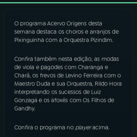
03
PROGRAMAÇÃO
O programa Acervo Origens desta
semana destaca os choros e arranjos de
04
PROGRAMAS
Pixinguinha com a Orquestra Pizindim.
05
PODCASTS
Confira também nesta edição, as modas
de viola e pagodes com Charanga e
Chará, os frevos de Levino Ferreira com o
06
VIDEOCASTS
Maestro Duda e sua Orquestra, Rildo Hora
interpretando os sucessos de Luiz
07
ÚLTIMAS
Gonzaga e os afoxés com Os Filhos de
Gandhy.
08
FESTIVAL DE MÚSICA
Confira o programa no
player
acima.
ACOMPANHE A RÁDIO NACIONAL