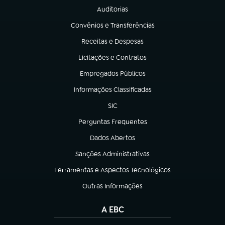
Auditorias
(abre em nova aba)
Convênios e Transferências
(abre em nova aba)
Receitas e Despesas
(abre em nova aba)
Licitações e Contratos
(abre em nova aba)
Empregados Públicos
(abre em nova aba)
Informações Classificadas
(abre em nova aba)
SIC
(abre em nova aba)
Perguntas Frequentes
(abre em nova aba)
Dados Abertos
(abre em nova aba)
Sanções Administrativas
(abre em nova aba)
Ferramentas e Aspectos Tecnológicos
(abre em nova aba)
Outras Informações
(abre em nova aba)
A EBC