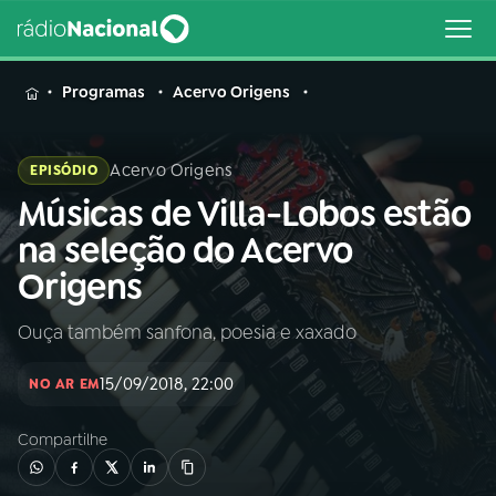
MENU
Programas
Acervo Origens
Acervo Origens
EPISÓDIO
Músicas de Villa-Lobos estão
Buscar
na
na seleção do Acervo
Rádio
Buscar
Origens
Nacional
Ouça também sanfona, poesia e xaxado
AO VIVO
15/09/2018, 22:00
NO AR EM
01
INÍCIO
Compartilhe
02
A RÁDIO