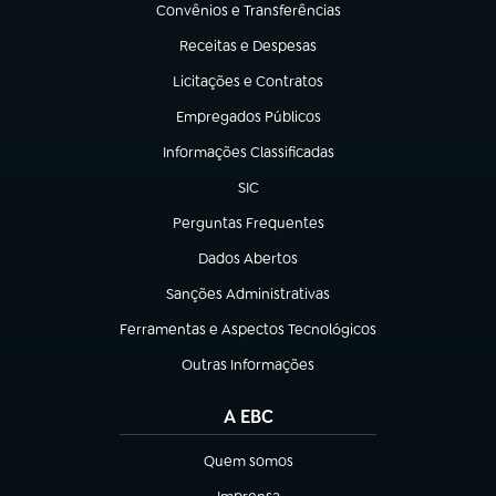
Convênios e Transferências
(abre em nova aba)
Receitas e Despesas
(abre em nova aba)
Licitações e Contratos
(abre em nova aba)
Empregados Públicos
(abre em nova aba)
Informações Classificadas
(abre em nova aba)
SIC
(abre em nova aba)
Perguntas Frequentes
(abre em nova aba)
Dados Abertos
(abre em nova aba)
Sanções Administrativas
(abre em nova aba)
Ferramentas e Aspectos Tecnológicos
(abre em nova aba)
Outras Informações
(abre em nova aba)
A EBC
Quem somos
(abre em nova aba)