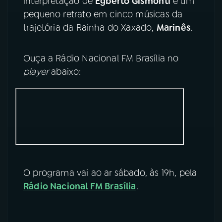
interpretação de
Egberto Gismonti
e um
pequeno retrato em cinco músicas da
YouTube
Facebook
trajetória da Rainha do Xaxado,
Marinês
.
Instagram
X
Ouça a Rádio Nacional FM Brasília no
TikTok
player
abaixo:
O programa vai ao ar sábado, às 19h, pela
Rádio Nacional FM Brasília
.