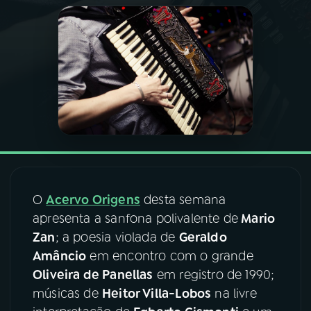
03
PROGRAMAÇÃO
04
PROGRAMAS
05
PODCASTS
06
VIDEOCASTS
O
Acervo Origens
desta semana
07
ÚLTIMAS
apresenta a sanfona polivalente de
Mario
Zan
; a poesia violada de
Geraldo
Amâncio
em encontro com o grande
08
FESTIVAL DE MÚSICA
Oliveira de Panellas
em registro de 1990;
músicas de
Heitor Villa-Lobos
na livre
ACOMPANHE A RÁDIO NACIONAL