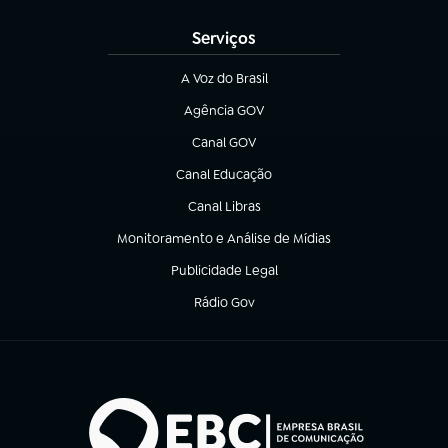
Serviços
A Voz do Brasil
(abre em nova aba)
Agência GOV
(abre em nova aba)
Canal GOV
(abre em nova aba)
Canal Educação
(abre em nova aba)
Canal Libras
(abre em nova aba)
Monitoramento e Análise de Mídias
(abre em nova aba)
Publicidade Legal
(abre em nova aba)
Rádio Gov
(abre em nova aba)