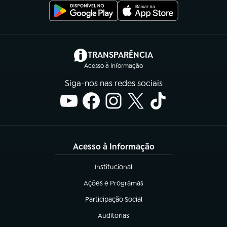
(abre em nova aba)
TRANSPARÊNCIA
Acesso à Informação
Siga-nos nas redes sociais
Acesso à Informação
Institucional
(abre em nova aba)
Ações e Programas
(abre em nova aba)
Participação Social
(abre em nova aba)
Auditorias
(abre em nova aba)