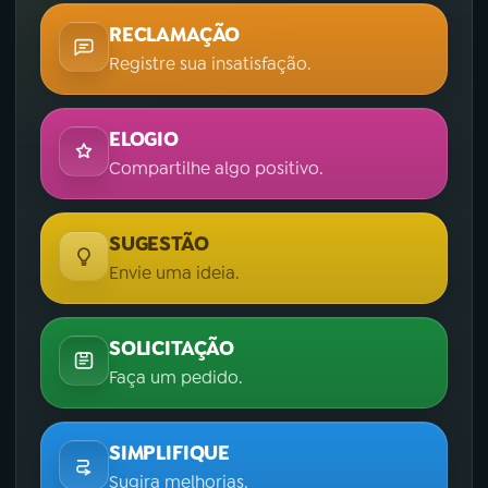
RECLAMAÇÃO
Registre sua insatisfação.
ELOGIO
Compartilhe algo positivo.
SUGESTÃO
Envie uma ideia.
SOLICITAÇÃO
Faça um pedido.
SIMPLIFIQUE
Sugira melhorias.