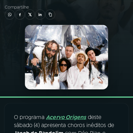
Compartilhe
03
PROGRAMAÇÃO
04
PROGRAMAS
05
PODCASTS
06
VIDEOCASTS
07
ÚLTIMAS
08
FESTIVAL DE MÚSICA
O programa
Acervo Origens
deste
sábado (4) apresenta choros inéditos de
ACOMPANHE A RÁDIO NACIONAL