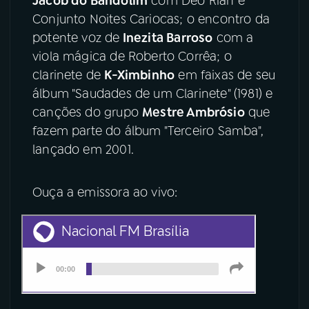
Jacob do Bandolim
com Déo Rian e
Conjunto Noites Cariocas; o encontro da
YouTube
Facebook
potente voz de
Inezita Barroso
com a
viola mágica de Roberto Corrêa; o
Instagram
X
clarinete de
K-Ximbinho
em faixas de seu
álbum "Saudades de um Clarinete" (1981) e
TikTok
canções do grupo
Mestre Ambrósio
que
fazem parte do álbum "Terceiro Samba",
lançado em 2001.
Ouça a emissora ao vivo: