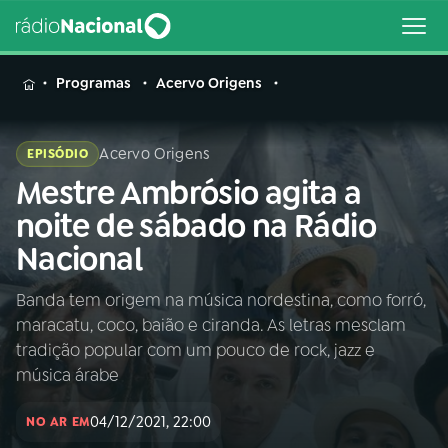
MENU
Programas
Acervo Origens
Acervo Origens
EPISÓDIO
Mestre Ambrósio agita a
Buscar
na
noite de sábado na Rádio
Rádio
Buscar
Nacional
Nacional
Banda tem origem na música nordestina, como forró,
AO VIVO
maracatu, coco, baião e ciranda. As letras mesclam
tradição popular com um pouco de rock, jazz e
01
INÍCIO
música árabe
04/12/2021, 22:00
NO AR EM
02
A RÁDIO