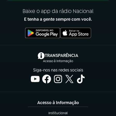
Baixe o app da rádio Nacional
E tenha a gente sempre com você.
(abre em nova aba)
TRANSPARÊNCIA
Acesso à Informação
Siga-nos nas redes sociais
Acesso à Informação
Institucional
(abre em nova aba)