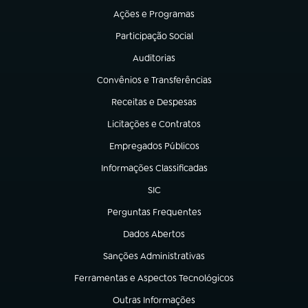
Ações e Programas
(abre em nova aba)
Participação Social
(abre em nova aba)
Auditorias
(abre em nova aba)
Convênios e Transferências
(abre em nova aba)
Receitas e Despesas
(abre em nova aba)
Licitações e Contratos
(abre em nova aba)
Empregados Públicos
(abre em nova aba)
Informações Classificadas
(abre em nova aba)
SIC
(abre em nova aba)
Perguntas Frequentes
(abre em nova aba)
Dados Abertos
(abre em nova aba)
Sanções Administrativas
(abre em nova aba)
Ferramentas e Aspectos Tecnológicos
(abre em nova aba)
Outras Informações
(abre em nova aba)