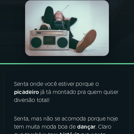
03
PROGRAMAÇÃO
04
PROGRAMAS
05
PODCASTS
06
VIDEOCASTS
Senta onde você estiver porque o
picadeiro
já tá montado pra quem quiser
07
ÚLTIMAS
diversão total!
08
FESTIVAL DE MÚSICA
Senta, mas não se acomoda porque hoje
tem muita moda boa de
dançar
. Claro
ACOMPANHE A RÁDIO NACIONAL