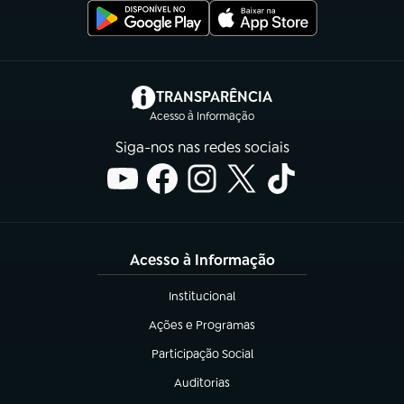
(abre em nova aba)
TRANSPARÊNCIA
Acesso à Informação
Siga-nos nas redes sociais
Acesso à Informação
Institucional
(abre em nova aba)
Ações e Programas
(abre em nova aba)
Participação Social
(abre em nova aba)
Auditorias
(abre em nova aba)