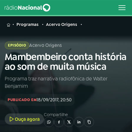
MENU
Programas
Acervo Origens
Acervo Origens
EPISÓDIO
Mambembeiro conta história
Buscar
na
ao som de muita música
Rádio
Buscar
Nacional
Programa traz narrativa radiofônica de Walter
Benjamim
AO VIVO
18/09/2017, 20:50
PUBLICADO EM
01
INÍCIO
Compartilhe
Ouça agora
02
A RÁDIO