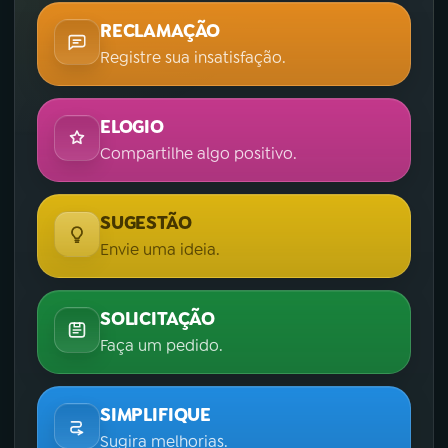
RECLAMAÇÃO
Registre sua insatisfação.
ELOGIO
Compartilhe algo positivo.
SUGESTÃO
Envie uma ideia.
SOLICITAÇÃO
Faça um pedido.
SIMPLIFIQUE
Sugira melhorias.