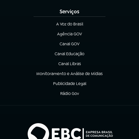
Serviços
A Voz do Brasil
(abre em nova aba)
Agência GOV
(abre em nova aba)
Canal GOV
(abre em nova aba)
Canal Educação
(abre em nova aba)
Canal Libras
(abre em nova aba)
Monitoramento e Análise de Mídias
(abre em nova aba)
Publicidade Legal
(abre em nova aba)
Rádio Gov
(abre em nova aba)