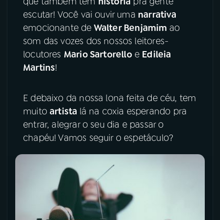
que também tem
história
pra gente
escutar! Você vai ouvir uma
narrativa
YouTube
Facebook
emocionante de
Walter Benjamim
ao
som das vozes dos nossos leitores-
Instagram
X
locutores
Mario Sartorello
e
Edileia
Martins
!
TikTok
E debaixo da nossa lona feita de céu, tem
muito
artista
lá na coxia esperando pra
entrar, alegrar o seu dia e passar o
chapéu! Vamos seguir o espetáculo?