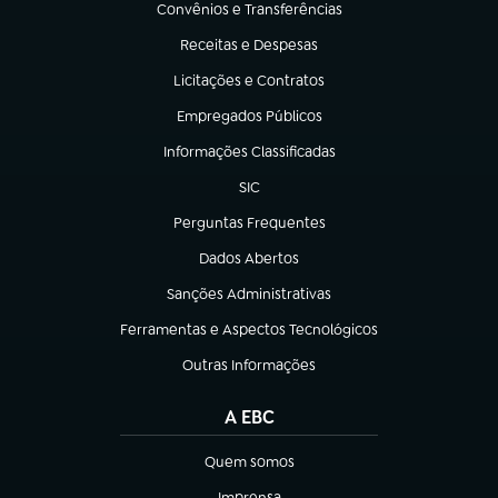
Convênios e Transferências
(abre em nova aba)
Receitas e Despesas
(abre em nova aba)
Licitações e Contratos
(abre em nova aba)
Empregados Públicos
(abre em nova aba)
Informações Classificadas
(abre em nova aba)
SIC
(abre em nova aba)
Perguntas Frequentes
(abre em nova aba)
Dados Abertos
(abre em nova aba)
Sanções Administrativas
(abre em nova aba)
Ferramentas e Aspectos Tecnológicos
(abre em nova aba)
Outras Informações
(abre em nova aba)
A EBC
Quem somos
(abre em nova aba)
Imprensa