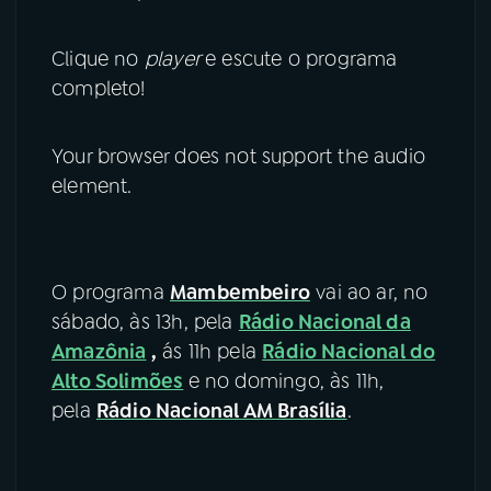
Clique no
player
e escute o programa
completo!
Your browser does not support the audio
element.
O programa
Mambembeiro
vai ao ar, no
sábado, às 13h, pela
Rádio Nacional da
Amazônia
,
ás 11h pela
Rádio Nacional do
Alto Solimões
e no domingo, às 11h,
pela
Rádio Nacional AM Brasília
.