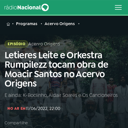
MENU
Programas
Acervo Origens
Acervo Origens
EPISÓDIO
Letieres Leite e Orkestra
Buscar
na
Rumpilezz tocam obra de
Rádio
Buscar
Moacir Santos no Acervo
Nacional
Origens
AO VIVO
E ainda: K-Boclinho, Aldair Soares e Os Cancioneiros
01
INÍCIO
11/06/2022, 22:00
NO AR EM
Compartilhe
02
A RÁDIO