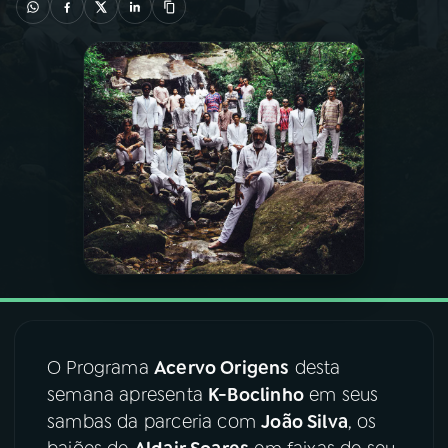
03
PROGRAMAÇÃO
04
PROGRAMAS
05
PODCASTS
06
VIDEOCASTS
07
ÚLTIMAS
O Programa
Acervo Origens
desta
08
FESTIVAL DE MÚSICA
semana apresenta
K-Boclinho
em seus
sambas da parceria com
João Silva
, os
ACOMPANHE A RÁDIO NACIONAL