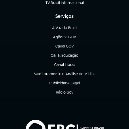
TV Brasil Internacional
(abre em nova aba)
Serviços
A Voz do Brasil
(abre em nova aba)
Agência GOV
(abre em nova aba)
Canal GOV
(abre em nova aba)
Canal Educação
(abre em nova aba)
Canal Libras
(abre em nova aba)
Monitoramento e Análise de Mídias
(abre em nova aba)
Publicidade Legal
(abre em nova aba)
Rádio Gov
(abre em nova aba)