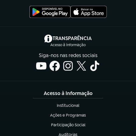
(abre em nova aba)
TRANSPARÊNCIA
Acesso à Informação
Siga-nos nas redes sociais
Acesso à Informação
Institucional
(abre em nova aba)
Ações e Programas
(abre em nova aba)
Participação Social
(abre em nova aba)
Auditorias