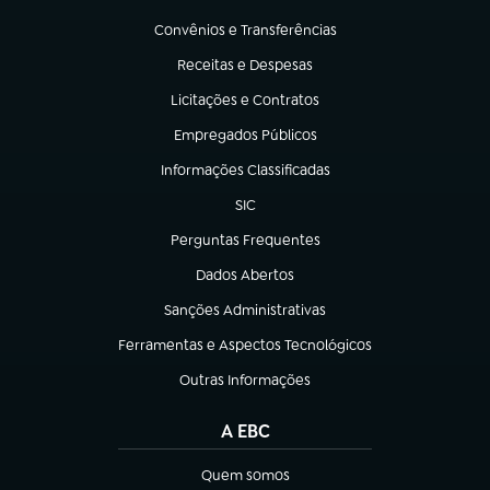
(abre em nova aba)
Convênios e Transferências
(abre em nova aba)
Receitas e Despesas
(abre em nova aba)
Licitações e Contratos
(abre em nova aba)
Empregados Públicos
(abre em nova aba)
Informações Classificadas
(abre em nova aba)
SIC
(abre em nova aba)
Perguntas Frequentes
(abre em nova aba)
Dados Abertos
(abre em nova aba)
Sanções Administrativas
(abre em nova aba)
Ferramentas e Aspectos Tecnológicos
(abre em nova aba)
Outras Informações
(abre em nova aba)
A EBC
Quem somos
(abre em nova aba)