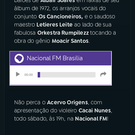
baiões de
Aldair Soares
em faixas de seu
álbum de 1972, os arranjos vocais do
YouTube
Facebook
conjunto
Os Cancioneiros,
e o saudoso
maestro
Letieres Leite
ao lado de sua
Instagram
X
fabulosa
Orkestra Rumpilezz
tocando a
obra do gênio
Moacir Santos
.
TikTok
Não perca o
Acervo Origens
, com
apresentação do violeiro
Cacai Nunes
,
todo sábado, às 19h, na
Nacional FM
!