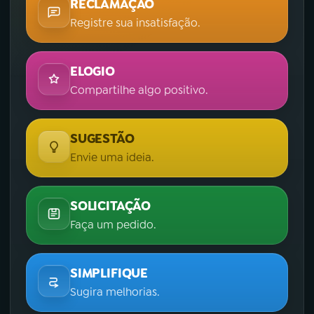
RECLAMAÇÃO
Registre sua insatisfação.
ELOGIO
Compartilhe algo positivo.
SUGESTÃO
Envie uma ideia.
SOLICITAÇÃO
Faça um pedido.
SIMPLIFIQUE
Sugira melhorias.