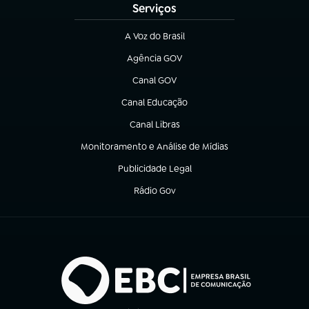
Serviços
A Voz do Brasil
(abre em nova aba)
Agência GOV
(abre em nova aba)
Canal GOV
(abre em nova aba)
Canal Educação
(abre em nova aba)
Canal Libras
(abre em nova aba)
Monitoramento e Análise de Mídias
(abre em nova aba)
Publicidade Legal
(abre em nova aba)
Rádio Gov
(abre em nova aba)