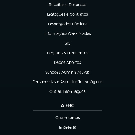
Receitas e Despesas
(abre em nova aba)
Licitações e Contratos
(abre em nova aba)
Empregados Públicos
(abre em nova aba)
Informações Classificadas
(abre em nova aba)
SIC
(abre em nova aba)
Perguntas Frequentes
(abre em nova aba)
Dados Abertos
(abre em nova aba)
Sanções Administrativas
(abre em nova aba)
Ferramentas e Aspectos Tecnológicos
(abre em nova aba)
Outras Informações
(abre em nova aba)
A EBC
Quem somos
(abre em nova aba)
Imprensa
(abre em nova aba)