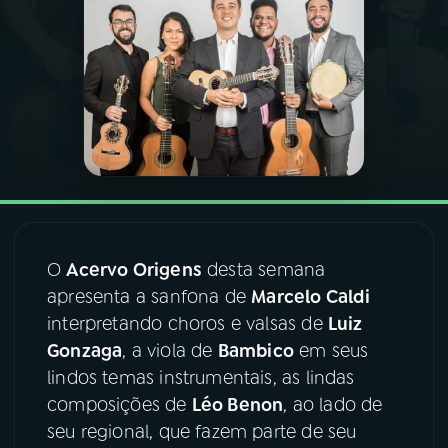
03
PROGRAMAÇÃO
04
PROGRAMAS
05
PODCASTS
06
VIDEOCASTS
O
Acervo Origens
desta semana
apresenta a sanfona de
Marcelo Caldi
07
ÚLTIMAS
interpretando choros e valsas de
Luiz
Gonzaga
, a viola de
Bambico
em seus
lindos temas instrumentais, as lindas
08
FESTIVAL DE MÚSICA
composições de
Léo Benon
, ao lado de
seu regional, que fazem parte de seu
ACOMPANHE A RÁDIO NACIONAL