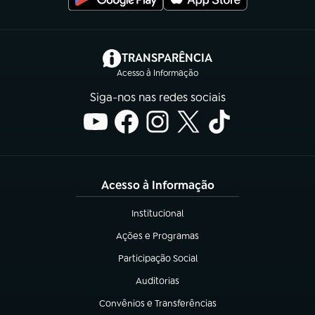
(abre em nova aba)
TRANSPARÊNCIA
Acesso à Informação
Siga-nos nas redes sociais
Acesso à Informação
Institucional
(abre em nova aba)
Ações e Programas
(abre em nova aba)
Participação Social
(abre em nova aba)
Auditorias
(abre em nova aba)
Convênios e Transferências
(abre em nova aba)