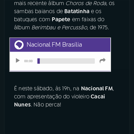
mais recente álbum
Choros de Roda
, os
sambas baianos de
Batatinha
e os
YouTube
Facebook
batuques com
Papete
em faixas do
Instagram
X
álbum
Berimbau e Percussão
, de 1975.
TikTok
É neste sábado, às 19h, na
Nacional FM
,
com apresentação do violeiro
Cacai
Nunes
. Não perca!