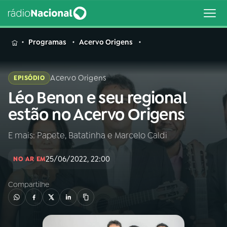
MENU
Programas
Acervo Origens
Acervo Origens
EPISÓDIO
Léo Benon e seu regional
Buscar
na
estão no Acervo Origens
Rádio
Buscar
Nacional
E mais: Papete, Batatinha e Marcelo Caldi
AO VIVO
25/06/2022, 22:00
NO AR EM
Compartilhe
01
INÍCIO
02
A RÁDIO