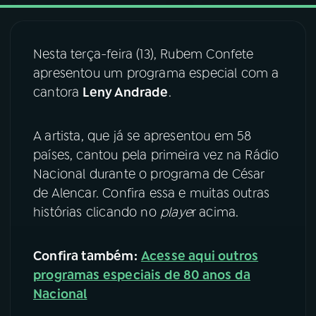
03
PROGRAMAÇÃO
Nesta terça-feira (13), Rubem Confete
apresentou um programa especial com a
04
PROGRAMAS
cantora
Leny Andrade
.
05
PODCASTS
A artista, que já se apresentou em 58
países, cantou pela primeira vez na Rádio
Nacional durante o programa de César
06
VIDEOCASTS
de Alencar. Confira essa e muitas outras
histórias clicando no
playe
r acima.
07
ÚLTIMAS
Confira também:
Acesse aqui outros
08
FESTIVAL DE MÚSICA
programas especiais de 80 anos da
Nacional
ACOMPANHE A RÁDIO NACIONAL