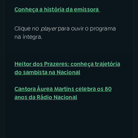
Conheça a história da emissora
YouTube
Facebook
Instagram
X
Clique no
player
para ouvir o programa
na íntegra.
TikTok
Heitor dos Prazeres: conheça trajetória
do sambista na Nacional
Cantora Áurea Martins celebra os 80
anos da Rádio Nacional