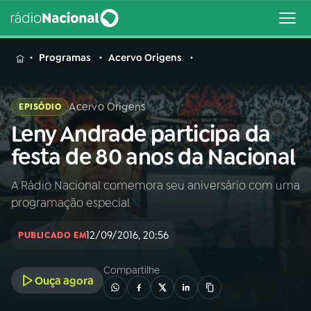
MENU
Programas
Acervo Origens
Acervo Origens
EPISÓDIO
Leny Andrade participa da
Buscar
na
festa de 80 anos da Nacional
Rádio
Buscar
Nacional
A Rádio Nacional comemora seu aniversário com uma
programação especial
AO VIVO
12/09/2016, 20:56
PUBLICADO EM
01
INÍCIO
Compartilhe
Ouça agora
02
A RÁDIO