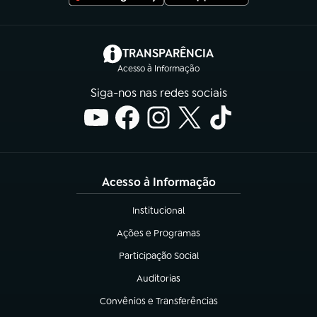
(abre em nova aba)
TRANSPARÊNCIA
Acesso à Informação
Siga-nos nas redes sociais
Acesso à Informação
Institucional
(abre em nova aba)
Ações e Programas
(abre em nova aba)
Participação Social
(abre em nova aba)
Auditorias
(abre em nova aba)
Convênios e Transferências
(abre em nova aba)