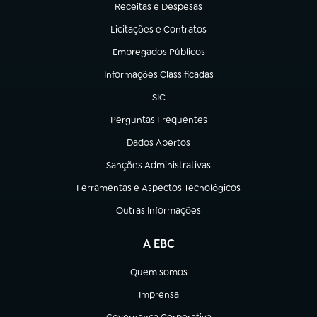
Receitas e Despesas
(abre em nova aba)
Licitações e Contratos
(abre em nova aba)
Empregados Públicos
(abre em nova aba)
Informações Classificadas
(abre em nova aba)
SIC
(abre em nova aba)
Perguntas Frequentes
(abre em nova aba)
Dados Abertos
(abre em nova aba)
Sanções Administrativas
(abre em nova aba)
Ferramentas e Aspectos Tecnológicos
(abre em nova aba)
Outras Informações
(abre em nova aba)
A EBC
Quem somos
(abre em nova aba)
Imprensa
(abre em nova aba)