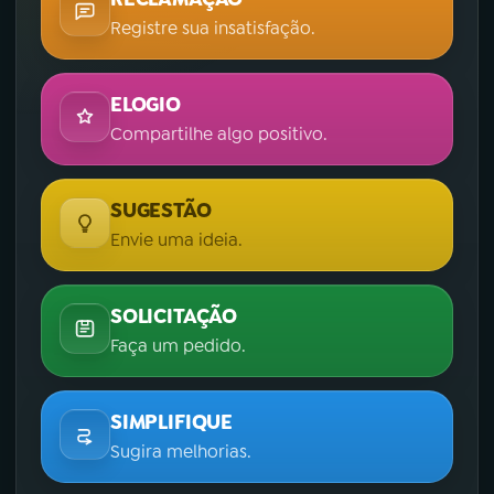
Registre sua insatisfação.
ELOGIO
Compartilhe algo positivo.
SUGESTÃO
Envie uma ideia.
SOLICITAÇÃO
Faça um pedido.
SIMPLIFIQUE
Sugira melhorias.