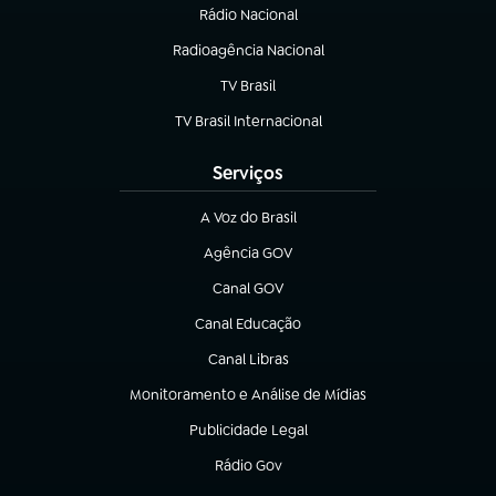
Rádio Nacional
Radioagência Nacional
(abre em nova aba)
TV Brasil
(abre em nova aba)
TV Brasil Internacional
(abre em nova aba)
Serviços
A Voz do Brasil
(abre em nova aba)
Agência GOV
(abre em nova aba)
Canal GOV
(abre em nova aba)
Canal Educação
(abre em nova aba)
Canal Libras
(abre em nova aba)
Monitoramento e Análise de Mídias
(abre em nova aba)
Publicidade Legal
(abre em nova aba)
Rádio Gov
(abre em nova aba)