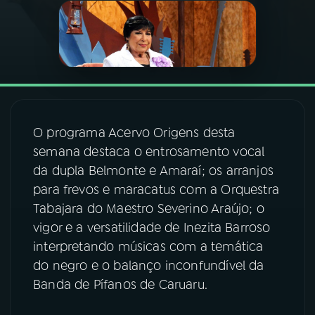
03
PROGRAMAÇÃO
04
PROGRAMAS
05
PODCASTS
O programa Acervo Origens desta
semana destaca o entrosamento vocal
da dupla Belmonte e Amaraí; os arranjos
06
VIDEOCASTS
para frevos e maracatus com a Orquestra
Tabajara do Maestro Severino Araújo; o
07
ÚLTIMAS
vigor e a versatilidade de Inezita Barroso
interpretando músicas com a temática
do negro e o balanço inconfundível da
08
FESTIVAL DE MÚSICA
Banda de Pífanos de Caruaru.
ACOMPANHE A RÁDIO NACIONAL