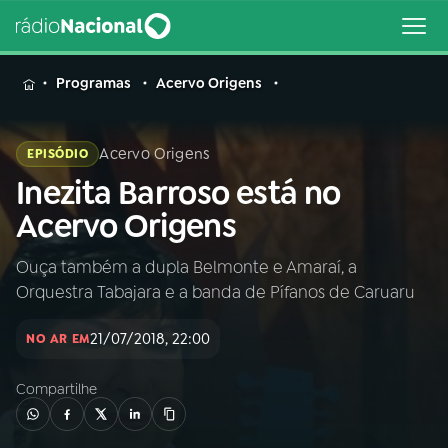
MENU
Programas
Acervo Origens
Acervo Origens
EPISÓDIO
Inezita Barroso está no
Buscar
na
Acervo Origens
Rádio
Buscar
Nacional
Ouça também a dupla Belmonte e Amaraí, a
Orquestra Tabajara e a banda de Pífanos de Caruaru
AO VIVO
21/07/2018, 22:00
NO AR EM
01
INÍCIO
Compartilhe
02
A RÁDIO