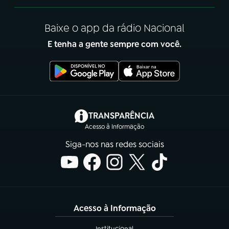
Baixe o app da rádio Nacional
E tenha a gente sempre com você.
(abre em nova aba)
TRANSPARÊNCIA
Acesso à Informação
Siga-nos nas redes sociais
Acesso à Informação
Institucional