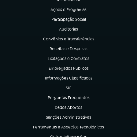
(abre em nova aba)
Ações e Programas
(abre em nova aba)
Participação Social
(abre em nova aba)
Auditorias
(abre em nova aba)
Convênios e Transferências
(abre em nova aba)
Receitas e Despesas
(abre em nova aba)
Licitações e Contratos
(abre em nova aba)
Empregados Públicos
(abre em nova aba)
Informações Classificadas
(abre em nova aba)
SIC
(abre em nova aba)
Perguntas Frequentes
(abre em nova aba)
Dados Abertos
(abre em nova aba)
Sanções Administrativas
(abre em nova aba)
Ferramentas e Aspectos Tecnológicos
(abre em nova aba)
Outras Informações