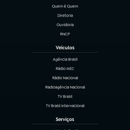
Quem é Quem
(abre em nova aba)
Diretoria
(abre em nova aba)
Ouvidoria
(abre em nova aba)
RNCP
(abre em nova aba)
Veículos
Agência Brasil
(abre em nova aba)
Rádio MEC
(abre em nova aba)
Rádio Nacional
Radioagência Nacional
(abre em nova aba)
TV Brasil
(abre em nova aba)
TV Brasil Internacional
(abre em nova aba)
Serviços