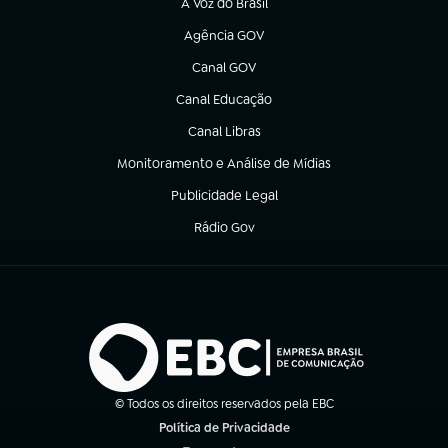
A Voz do Brasil
(abre em nova aba)
Agência GOV
(abre em nova aba)
Canal GOV
(abre em nova aba)
Canal Educação
(abre em nova aba)
Canal Libras
(abre em nova aba)
Monitoramento e Análise de Mídias
(abre em nova aba)
Publicidade Legal
(abre em nova aba)
Rádio Gov
(abre em nova aba)
© Todos os direitos reservados pela EBC
Política de Privacidade
(abre em nova aba)