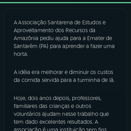
03
PROGRAMAÇÃO
A Associação Santarena de Estudos e
Aproveitamento dos Recursos da
04
PROGRAMAS
Amazônia pediu ajuda para a Emater de
Santarém (PA) para aprender a fazer uma
05
PODCASTS
horta.
A idéia era melhorar e diminuir os custos
06
VIDEOCASTS
da comida servida para a turminha de lá.
07
ÚLTIMAS
Hoje, dois anos depois, professores,
familiares das crianças e outros
08
FESTIVAL DE MÚSICA
voluntários ajudam nesse trabalho que
tem dado excelentes resultados. A
associação é uma instituição sem fins
ACOMPANHE A RÁDIO NACIONAL