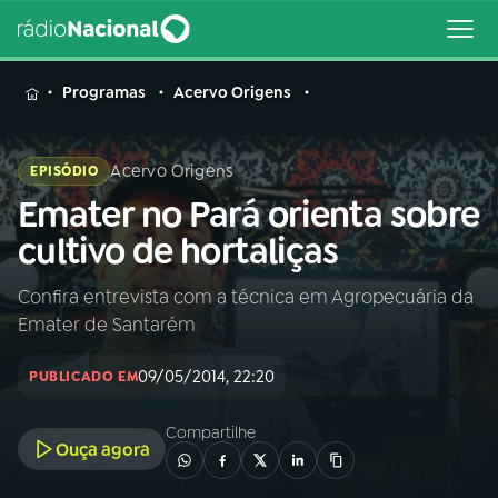
MENU
Programas
Acervo Origens
Acervo Origens
EPISÓDIO
Emater no Pará orienta sobre
Buscar
na
cultivo de hortaliças
Rádio
Buscar
Nacional
Confira entrevista com a técnica em Agropecuária da
Emater de Santarém
AO VIVO
09/05/2014, 22:20
PUBLICADO EM
01
INÍCIO
Compartilhe
Ouça agora
02
A RÁDIO