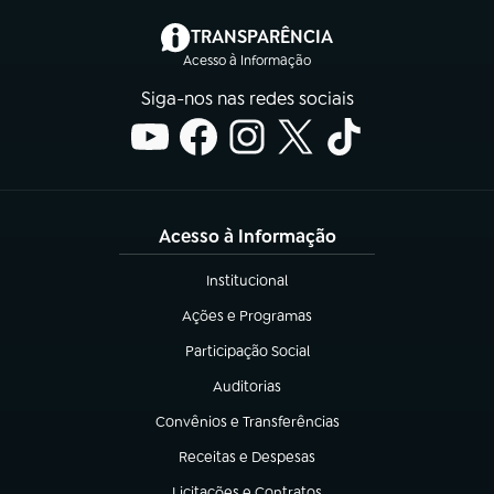
(abre em nova aba)
TRANSPARÊNCIA
Acesso à Informação
Siga-nos nas redes sociais
Acesso à Informação
Institucional
(abre em nova aba)
Ações e Programas
(abre em nova aba)
Participação Social
(abre em nova aba)
Auditorias
(abre em nova aba)
Convênios e Transferências
(abre em nova aba)
Receitas e Despesas
(abre em nova aba)
Licitações e Contratos