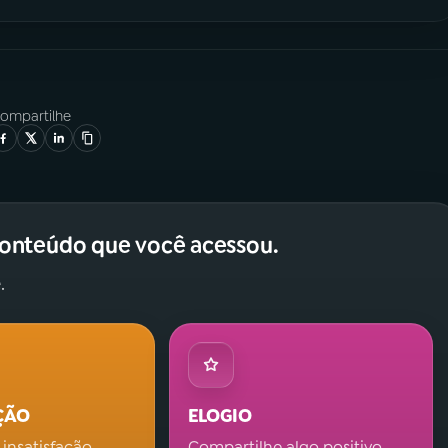
ompartilhe
conteúdo que você acessou.
.
ÇÃO
ELOGIO
 insatisfação.
Compartilhe algo positivo.