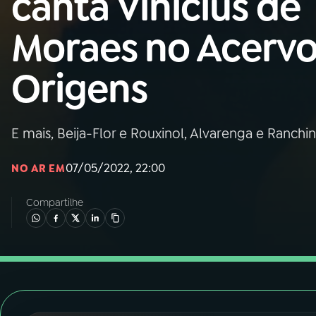
canta Vinícius de
Nacional
Moraes no Acerv
01
INÍCIO
Origens
02
A RÁDIO
E mais, Beija-Flor e Rouxinol, Alvarenga e Ranchin
03
PROGRAMAÇÃO
07/05/2022, 22:00
NO AR EM
04
PROGRAMAS
Compartilhe
05
PODCASTS
06
VIDEOCASTS