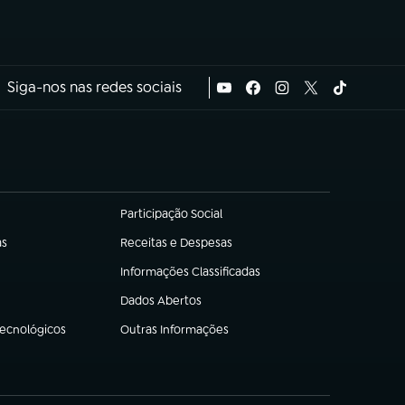
Siga-nos nas redes sociais
Participação Social
(abre em nova aba)
as
Receitas e Despesas
(abre em nova aba)
Informações Classificadas
(abre em nova aba)
Dados Abertos
(abre em nova aba)
Tecnológicos
Outras Informações
(abre em nova aba)