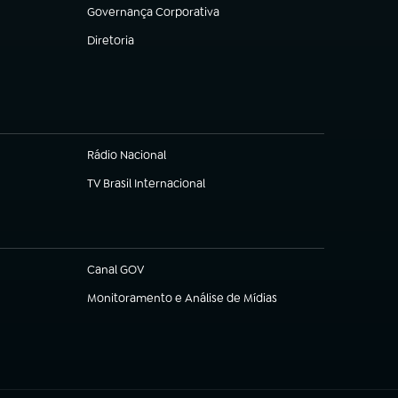
Governança Corporativa
(abre em nova aba)
Diretoria
(abre em nova aba)
Rádio Nacional
TV Brasil Internacional
(abre em nova aba)
Canal GOV
(abre em nova aba)
Monitoramento e Análise de Mídias
(abre em nova aba)