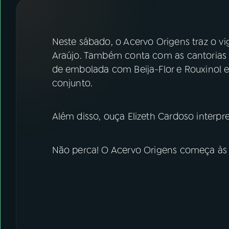
07
ÚLTIMAS
08
FESTIVAL DE MÚSICA
Neste sábado, o Acervo Origens traz o v
Araújo. Também conta com as cantorias
de embolada com Beija-Flor e Rouxinol e 
ACOMPANHE A RÁDIO NACIONAL
conjunto.
YouTube
Facebook
Além disso, ouça Elizeth Cardoso interpr
Instagram
X
TikTok
Não perca! O Acervo Origens começa às 