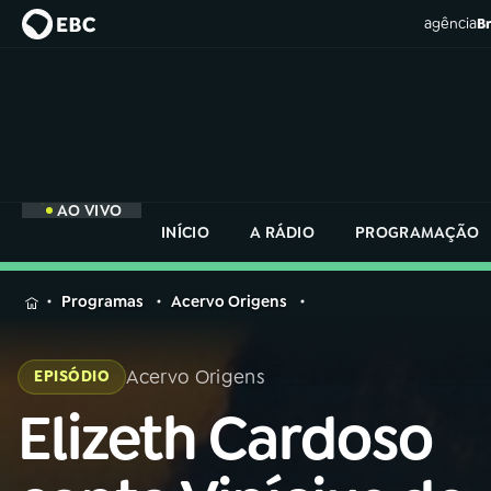
agência
Br
AO VIVO
INÍCIO
A RÁDIO
PROGRAMAÇÃO
MENU
Programas
Acervo Origens
Buscar
na
Acervo Origens
EPISÓDIO
Rádio
Buscar
Nacional
Elizeth Cardoso
Buscar
na
Rádio
AO VIVO