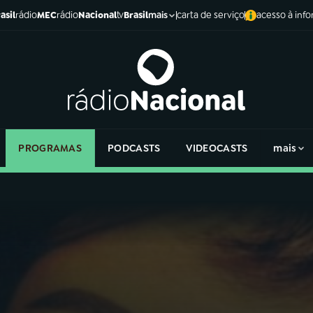
asil
rádio
MEC
rádio
Nacional
tv
Brasil
carta de serviço
acesso à inf
mais
PROGRAMAS
PODCASTS
VIDEOCASTS
mais