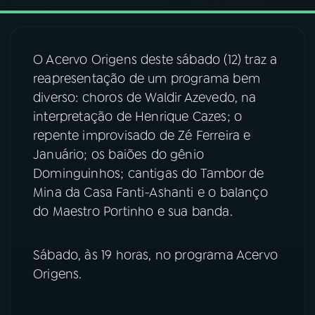
03
PROGRAMAÇÃO
O Acervo Origens deste sábado (12) traz a
reapresentação de um programa bem
04
PROGRAMAS
diverso: choros de Waldir Azevedo, na
interpretação de Henrique Cazes; o
05
PODCASTS
repente improvisado de Zé Ferreira e
Januário; os baiões do gênio
Dominguinhos; cantigas do Tambor de
06
VIDEOCASTS
Mina da Casa Fanti-Ashanti e o balanço
do Maestro Portinho e sua banda.
07
ÚLTIMAS
Sábado, às 19 horas, no programa Acervo
08
FESTIVAL DE MÚSICA
Origens.
ACOMPANHE A RÁDIO NACIONAL