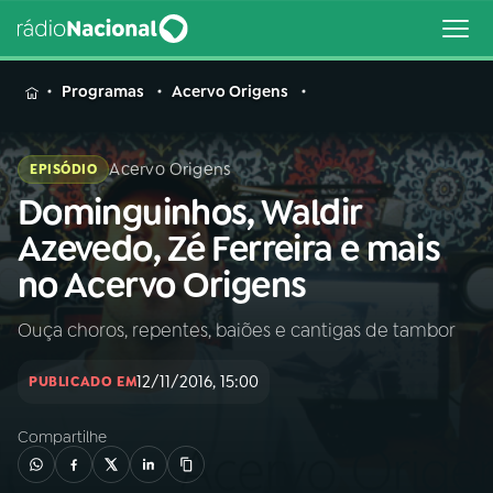
MENU
Programas
Acervo Origens
Acervo Origens
EPISÓDIO
Dominguinhos, Waldir
Buscar
na
Azevedo, Zé Ferreira e mais
Rádio
Buscar
no Acervo Origens
Nacional
Ouça choros, repentes, baiões e cantigas de tambor
AO VIVO
12/11/2016, 15:00
PUBLICADO EM
01
INÍCIO
Compartilhe
02
A RÁDIO