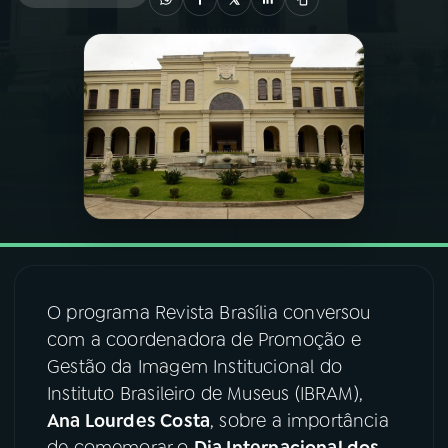
03
PROGRAMAÇÃO
04
PROGRAMAS
05
PODCASTS
06
VIDEOCASTS
O programa Revista Brasília conversou
07
ÚLTIMAS
com a coordenadora de Promoção e
Gestão da Imagem Institucional do
08
FESTIVAL DE MÚSICA
Instituto Brasileiro de Museus (IBRAM),
Ana Lourdes Costa
, sobre a importância
ACOMPANHE A RÁDIO NACIONAL