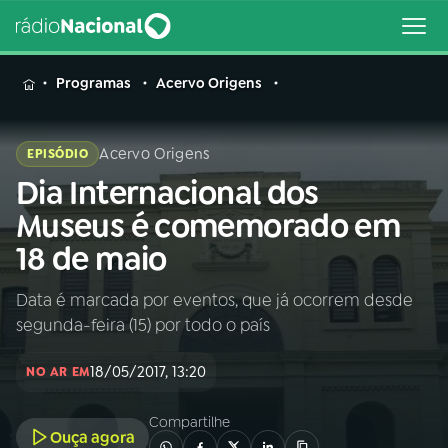
MENU
Programas
Acervo Origens
Acervo Origens
EPISÓDIO
Dia Internacional dos
Buscar
na
Museus é comemorado em
Rádio
Buscar
18 de maio
Nacional
Data é marcada por eventos, que já ocorrem desde
AO VIVO
segunda-feira (15) por todo o país
01
INÍCIO
18/05/2017, 13:20
NO AR EM
Compartilhe
02
A RÁDIO
Ouça agora