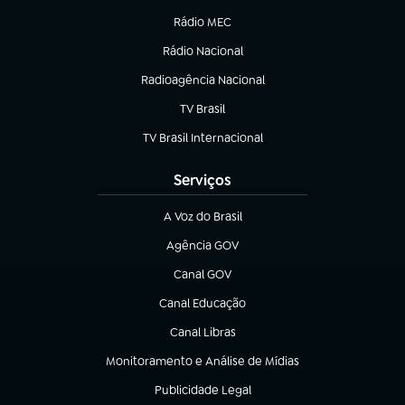
Rádio MEC
(abre em nova aba)
Rádio Nacional
Radioagência Nacional
(abre em nova aba)
TV Brasil
(abre em nova aba)
TV Brasil Internacional
(abre em nova aba)
Serviços
A Voz do Brasil
(abre em nova aba)
Agência GOV
(abre em nova aba)
Canal GOV
(abre em nova aba)
Canal Educação
(abre em nova aba)
Canal Libras
(abre em nova aba)
Monitoramento e Análise de Mídias
(abre em nova aba)
Publicidade Legal
(abre em nova aba)