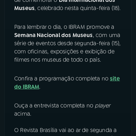
de comemorar o
Dia Internacional dos
Museus
, celebrado nesta quinta-feira (18).
YouTube
Facebook
Para lembrar o dia, o IBRAM promove a
Instagram
X
Semana Nacional dos Museus
, com uma
TikTok
série de eventos desde segunda-feira (15),
com oficinas, exposições e exibição de
filmes nos museus de todo o país.
Confira a programação completa no
site
do IBRAM
.
Ouça a entrevista completa no
player
acima.
O Revista Brasília vai ao ar de segunda a