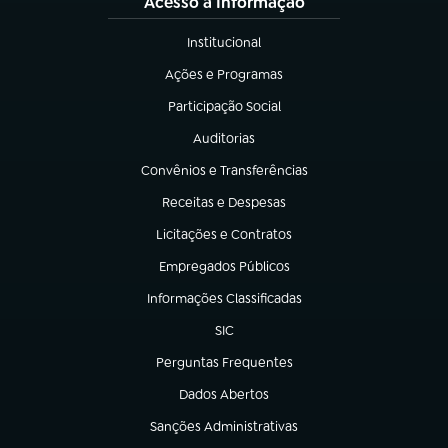
Acesso à Informação
Institucional
(abre em nova aba)
Ações e Programas
(abre em nova aba)
Participação Social
(abre em nova aba)
Auditorias
(abre em nova aba)
Convênios e Transferências
(abre em nova aba)
Receitas e Despesas
(abre em nova aba)
Licitações e Contratos
(abre em nova aba)
Empregados Públicos
(abre em nova aba)
Informações Classificadas
(abre em nova aba)
SIC
(abre em nova aba)
Perguntas Frequentes
(abre em nova aba)
Dados Abertos
(abre em nova aba)
Sanções Administrativas
(abre em nova aba)