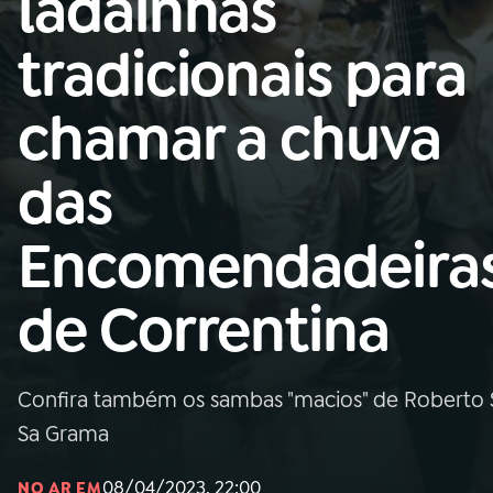
ladainhas
Nacional
tradicionais para
01
INÍCIO
chamar a chuva
02
A RÁDIO
das
03
PROGRAMAÇÃO
Encomendadeira
04
PROGRAMAS
de Correntina
05
PODCASTS
Confira também os sambas "macios" de Roberto Si
06
VIDEOCASTS
Sa Grama
08/04/2023, 22:00
NO AR EM