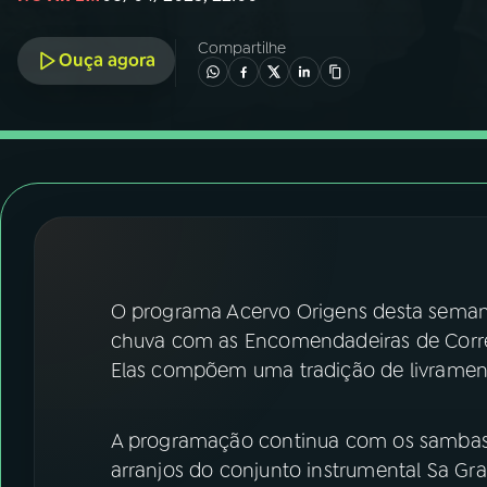
07
ÚLTIMAS
Compartilhe
Ouça agora
08
FESTIVAL DE MÚSICA
ACOMPANHE A RÁDIO NACIONAL
YouTube
Facebook
Instagram
X
TikTok
O programa Acervo Origens desta semana
chuva com as Encomendadeiras de Corrent
Elas compõem uma tradição de livramento
A programação continua com os sambas "
arranjos do conjunto instrumental Sa 