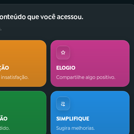
conteúdo que você acessou.
.
ÇÃO
ELOGIO
 insatisfação.
Compartilhe algo positivo.
ÇÃO
SIMPLIFIQUE
dido.
Sugira melhorias.