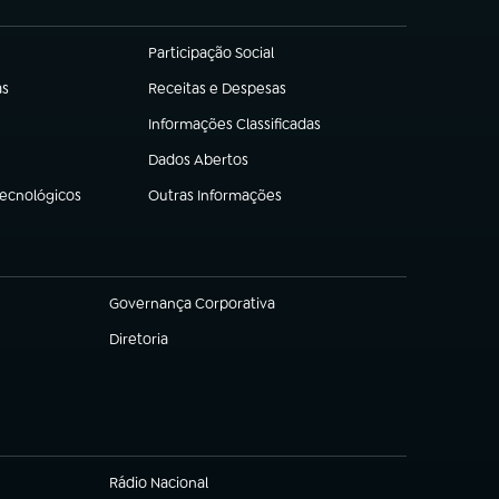
Participação Social
(abre em nova aba)
as
Receitas e Despesas
(abre em nova aba)
Informações Classificadas
(abre em nova aba)
Dados Abertos
(abre em nova aba)
Tecnológicos
Outras Informações
(abre em nova aba)
Governança Corporativa
(abre em nova aba)
Diretoria
(abre em nova aba)
Rádio Nacional