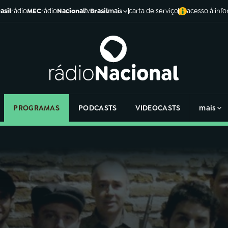
asil
rádio
MEC
rádio
Nacional
tv
Brasil
carta de serviço
acesso à inf
mais
PROGRAMAS
PODCASTS
VIDEOCASTS
mais