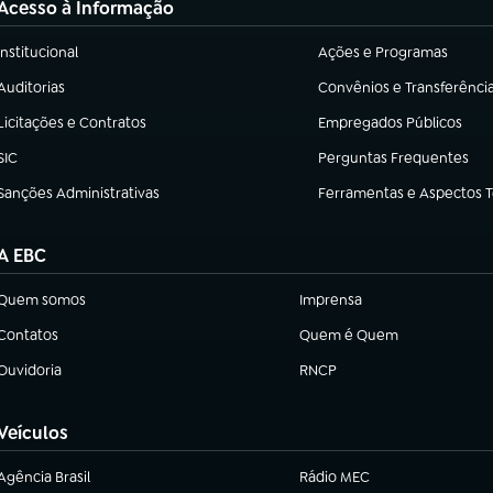
Acesso à Informação
Institucional
Ações e Programas
(abre em nova aba)
(abre em nova aba)
Auditorias
Convênios e Transferênci
(abre em nova aba)
(abre em nova aba)
Licitações e Contratos
Empregados Públicos
(abre em nova aba)
(abre em nova aba)
SIC
Perguntas Frequentes
(abre em nova aba)
(abre em nova aba)
Sanções Administrativas
Ferramentas e Aspectos 
(abre em nova aba)
(abre em nova aba)
A EBC
Quem somos
Imprensa
(abre em nova aba)
(abre em nova aba)
Contatos
Quem é Quem
(abre em nova aba)
(abre em nova aba)
Ouvidoria
RNCP
(abre em nova aba)
(abre em nova aba)
Veículos
Agência Brasil
Rádio MEC
(abre em nova aba)
(abre em nova aba)