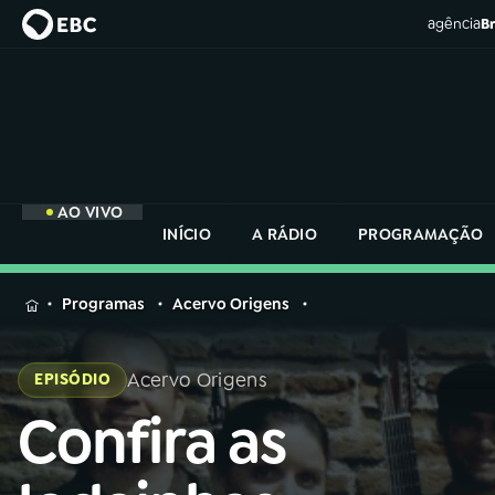
agência
Br
AO VIVO
INÍCIO
A RÁDIO
PROGRAMAÇÃO
MENU
Programas
Acervo Origens
Buscar
na
Acervo Origens
EPISÓDIO
Rádio
Buscar
Nacional
Confira as
Buscar
na
Rádio
AO VIVO