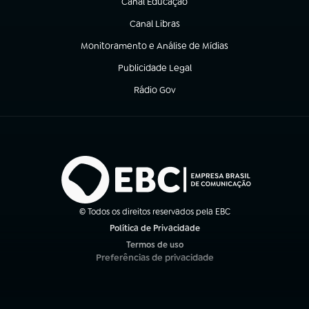
Canal Educação
(abre em nova aba)
Canal Libras
(abre em nova aba)
Monitoramento e Análise de Mídias
(abre em nova aba)
Publicidade Legal
(abre em nova aba)
Rádio Gov
(abre em nova aba)
© Todos os direitos reservados pela EBC
Política de Privacidade
(abre em nova aba)
Termos de uso
(abre em nova aba)
Preferências de privacidade