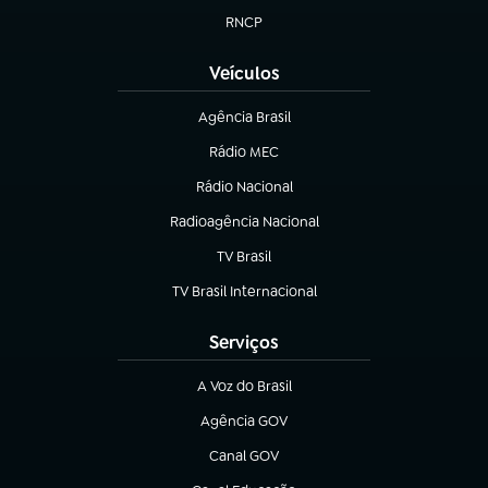
RNCP
(abre em nova aba)
Veículos
Agência Brasil
(abre em nova aba)
Rádio MEC
(abre em nova aba)
Rádio Nacional
Radioagência Nacional
(abre em nova aba)
TV Brasil
(abre em nova aba)
TV Brasil Internacional
(abre em nova aba)
Serviços
A Voz do Brasil
(abre em nova aba)
Agência GOV
(abre em nova aba)
Canal GOV
(abre em nova aba)