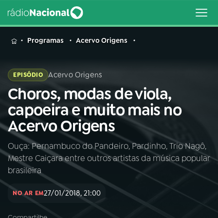
MENU
Programas
Acervo Origens
Acervo Origens
EPISÓDIO
Choros, modas de viola,
Buscar
na
capoeira e muito mais no
Rádio
Buscar
Acervo Origens
Nacional
Ouça: Pernambuco do Pandeiro, Pardinho, Trio Nagô,
AO VIVO
Mestre Caiçara entre outros artistas da música popular
brasileira
01
INÍCIO
27/01/2018, 21:00
NO AR EM
02
A RÁDIO
Compartilhe