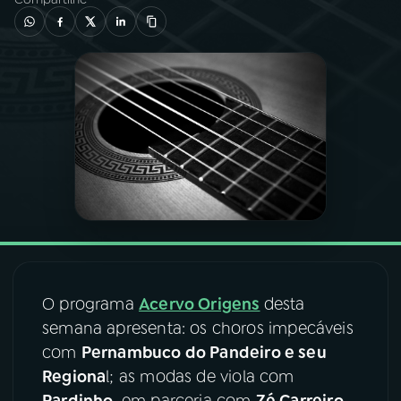
03
PROGRAMAÇÃO
04
PROGRAMAS
05
PODCASTS
06
VIDEOCASTS
07
ÚLTIMAS
O programa
Acervo Origens
desta
semana apresenta: os choros impecáveis
08
FESTIVAL DE MÚSICA
com
Pernambuco do Pandeiro e seu
Regiona
l; as modas de viola com
ACOMPANHE A RÁDIO NACIONAL
Pardinho
, em parceria com
Zé Carreiro,