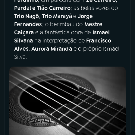
Pardal e Tião Carreiro
; as belas vozes do
YouTube
Facebook
Trio Nagô
,
Trio Marayá
e
Jorge
Fernandes
; o berimbau do
Mestre
Instagram
X
Caiçara
e a fantástica obra de
Ismael
Silvana
na interpretação de
Francisco
TikTok
Alves
,
Aurora Miranda
e o próprio Ismael
Silva.