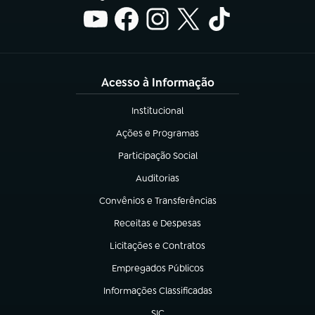
Acesso à Informação
Institucional
(abre em nova aba)
Ações e Programas
(abre em nova aba)
Participação Social
(abre em nova aba)
Auditorias
(abre em nova aba)
Convênios e Transferências
(abre em nova aba)
Receitas e Despesas
(abre em nova aba)
Licitações e Contratos
(abre em nova aba)
Empregados Públicos
(abre em nova aba)
Informações Classificadas
(abre em nova aba)
SIC