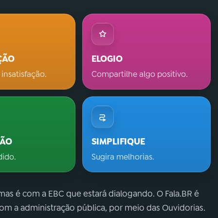
ÇÃO
ELOGIO
 insatisfação.
Compartilhe algo positivo.
ÇÃO
SIMPLIFIQUE
dido.
Sugira melhorias.
 mas é com a EBC que estará dialogando. O Fala.BR é
m a administração pública, por meio das Ouvidorias.