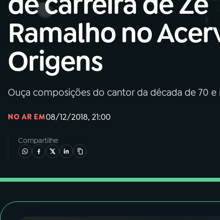
de carreira de Zé
Nacional
Ramalho no Acer
01
INÍCIO
Origens
02
A RÁDIO
Ouça composições do cantor da década de 70 e 
03
PROGRAMAÇÃO
08/12/2018, 21:00
NO AR EM
04
PROGRAMAS
Compartilhe
05
PODCASTS
06
VIDEOCASTS