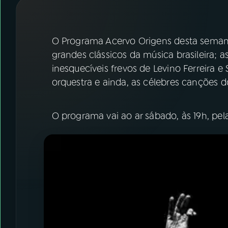
07
ÚLTIMAS
08
FESTIVAL DE MÚSICA
O Programa Acervo Origens desta semana
grandes clássicos da música brasileira; 
inesquecíveis frevos de Levino Ferreira 
ACOMPANHE A RÁDIO NACIONAL
orquestra e ainda, as célebres canções d
YouTube
Facebook
O programa vai ao ar sábado, às 19h, pel
Instagram
X
TikTok