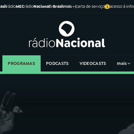
asil
rádio
MEC
rádio
Nacional
tv
Brasil
carta de serviço
acesso à inf
mais
PROGRAMAS
PODCASTS
VIDEOCASTS
mais