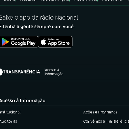
Baixe o app da rádio Nacional
E tenha a gente sempre com você.
Acesso à
TRANSPARÊNCIA
abre em nova aba)
Informação
Acesso à Informação
Institucional
Ações e Programas
(abre em nova aba)
(abre em nova aba)
Auditorias
Convênios e Transferênci
(abre em nova aba)
(abre em nova aba)