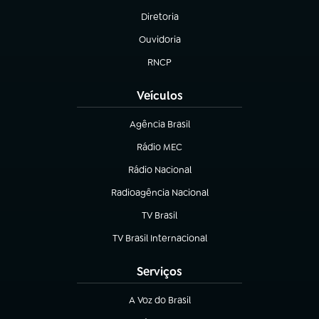
Diretoria
(abre em nova aba)
Ouvidoria
(abre em nova aba)
RNCP
(abre em nova aba)
Veículos
Agência Brasil
(abre em nova aba)
Rádio MEC
(abre em nova aba)
Rádio Nacional
Radioagência Nacional
(abre em nova aba)
TV Brasil
(abre em nova aba)
TV Brasil Internacional
(abre em nova aba)
Serviços
A Voz do Brasil
(abre em nova aba)