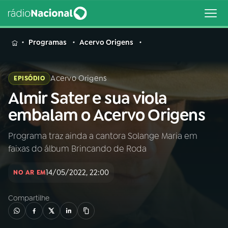
MENU
Programas
Acervo Origens
Acervo Origens
EPISÓDIO
Almir Sater e sua viola
Buscar
na
embalam o Acervo Origens
Rádio
Buscar
Nacional
Programa traz ainda a cantora Solange Maria em
faixas do álbum Brincando de Roda
AO VIVO
14/05/2022, 22:00
NO AR EM
01
INÍCIO
Compartilhe
02
A RÁDIO