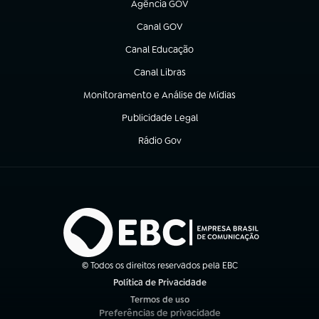
Agência GOV
(abre em nova aba)
Canal GOV
(abre em nova aba)
Canal Educação
(abre em nova aba)
Canal Libras
(abre em nova aba)
Monitoramento e Análise de Mídias
(abre em nova aba)
Publicidade Legal
(abre em nova aba)
Rádio Gov
(abre em nova aba)
© Todos os direitos reservados pela EBC
Política de Privacidade
(abre em nova aba)
Termos de uso
(abre em nova aba)
Preferências de privacidade