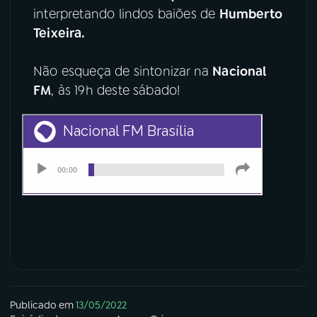
interpretando lindos baiões de
Humberto
YouTube
Facebook
Teixeira.
Instagram
X
Não esqueça de sintonizar na
Nacional
FM
, às 19h deste sábado!
TikTok
Publicado em
13/05/2022