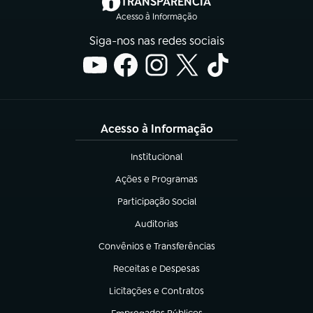
(abre em nova aba)
TRANSPARÊNCIA
Acesso à Informação
Siga-nos nas redes sociais
Acesso à Informação
Institucional
(abre em nova aba)
Ações e Programas
(abre em nova aba)
Participação Social
(abre em nova aba)
Auditorias
(abre em nova aba)
Convênios e Transferências
(abre em nova aba)
Receitas e Despesas
(abre em nova aba)
Licitações e Contratos
(abre em nova aba)