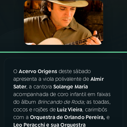
03
PROGRAMAÇÃO
04
PROGRAMAS
05
PODCASTS
06
VIDEOCASTS
O
Acervo Origens
deste sábado
apresenta a viola polivalente de
Almir
Sater
, a cantora
Solange Maria
07
ÚLTIMAS
acompanhada de coro infantil em faixas
do álbum
Brincando de Roda;
as toadas,
08
FESTIVAL DE MÚSICA
cocos e rojões de
Luiz Vieira
, carimbós
com a
Orquestra de Orlando Pereira,
e
Leo Peracchi e sua Orquestra
ACOMPANHE A RÁDIO NACIONAL