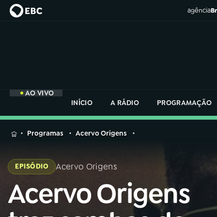
agência
Br
AO VIVO
INÍCIO
A RÁDIO
PROGRAMAÇÃO
MENU
Programas
Acervo Origens
Buscar
na
Acervo Origens
EPISÓDIO
Rádio
Buscar
Nacional
Acervo Origens
Buscar
na
Rádio
AO VIVO