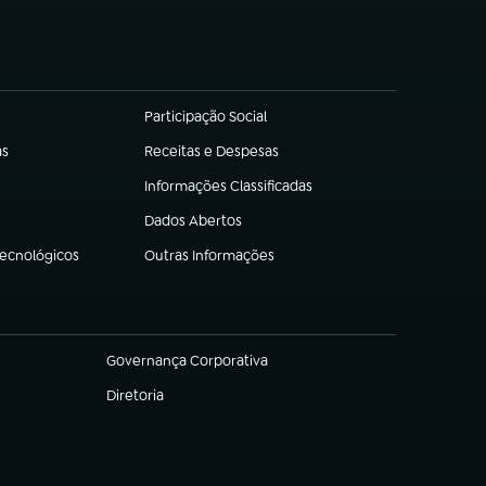
Participação Social
(abre em nova aba)
as
Receitas e Despesas
(abre em nova aba)
Informações Classificadas
(abre em nova aba)
Dados Abertos
(abre em nova aba)
Tecnológicos
Outras Informações
(abre em nova aba)
Governança Corporativa
(abre em nova aba)
Diretoria
(abre em nova aba)