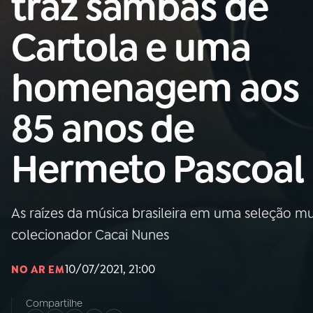
traz sambas de
Nacional
Cartola e uma
01
INÍCIO
homenagem aos
02
A RÁDIO
85 anos de
03
PROGRAMAÇÃO
Hermeto Pascoal
04
PROGRAMAS
As raízes da música brasileira em uma seleção mu
05
PODCASTS
colecionador Cacai Nunes
10/07/2021, 21:00
NO AR EM
06
VIDEOCASTS
Compartilhe