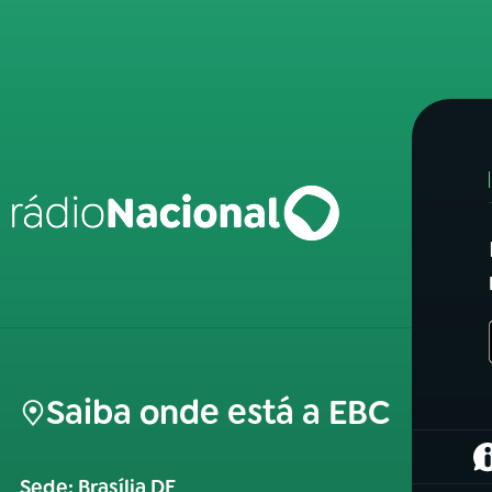
Saiba onde está a EBC
(
Sede: Brasília DF