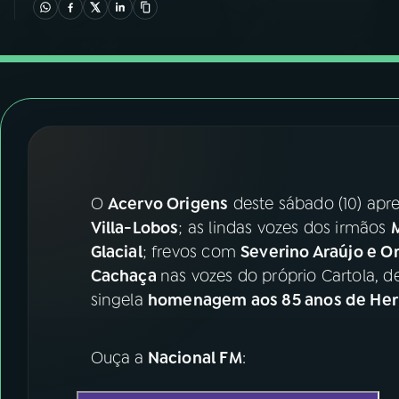
07
ÚLTIMAS
08
FESTIVAL DE MÚSICA
ACOMPANHE A RÁDIO NACIONAL
YouTube
Facebook
O
Acervo Origens
deste sábado (10) apr
Instagram
X
Villa-Lobos
; as lindas vozes dos irmãos
M
TikTok
Glacial
; frevos com
Severino Araújo e O
Cachaça
nas vozes do próprio Cartola, 
singela
homenagem aos 85 anos de Her
Ouça a
Nacional FM
: