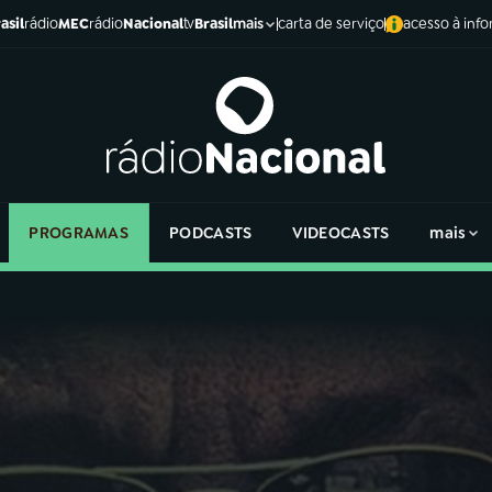
asil
rádio
MEC
rádio
Nacional
tv
Brasil
carta de serviço
acesso à inf
mais
PROGRAMAS
PODCASTS
VIDEOCASTS
mais