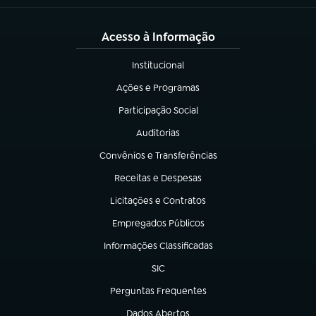
Acesso à Informação
Institucional
(abre em nova aba)
Ações e Programas
(abre em nova aba)
Participação Social
(abre em nova aba)
Auditorias
(abre em nova aba)
Convênios e Transferências
(abre em nova aba)
Receitas e Despesas
(abre em nova aba)
Licitações e Contratos
(abre em nova aba)
Empregados Públicos
(abre em nova aba)
Informações Classificadas
(abre em nova aba)
SIC
(abre em nova aba)
Perguntas Frequentes
(abre em nova aba)
Dados Abertos