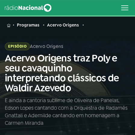
MENU
Programas
Acervo Origens
Acervo Origens
EPISÓDIO
Acervo Origens traz Poly e
Buscar
na
seu cavaquinho
Rádio
Buscar
interpretando clássicos de
Nacional
Waldir Azevedo
AO VIVO
E ainda a cantoria sublime de Oliveira de Panelas,
Edson Lopes cantando com a Orquestra de Radamés
01
INÍCIO
Gnattali e Ademilde cantando em homenagem a
Carmen Miranda
02
A RÁDIO