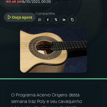
16/10/2023, 00:00
NO AR EM
03
PROGRAMAÇÃO
Compartilhe
Ouça agora
04
PROGRAMAS
05
PODCASTS
06
VIDEOCASTS
07
ÚLTIMAS
08
FESTIVAL DE MÚSICA
O Programa Acervo Origens desta
semana traz Poly e seu cavaquinho
ACOMPANHE A RÁDIO NACIONAL