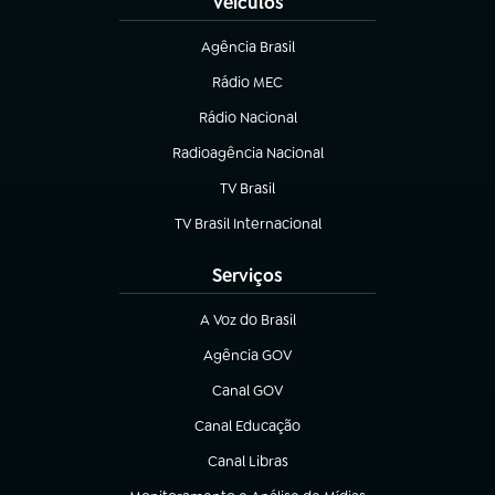
Veículos
Agência Brasil
(abre em nova aba)
Rádio MEC
(abre em nova aba)
Rádio Nacional
Radioagência Nacional
(abre em nova aba)
TV Brasil
(abre em nova aba)
TV Brasil Internacional
(abre em nova aba)
Serviços
A Voz do Brasil
(abre em nova aba)
Agência GOV
(abre em nova aba)
Canal GOV
(abre em nova aba)
Canal Educação
(abre em nova aba)
Canal Libras
(abre em nova aba)