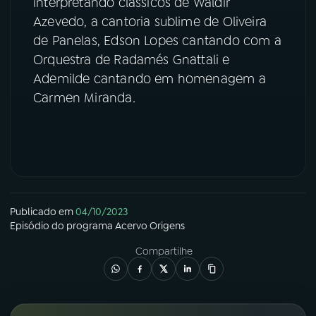
interpretando clássicos de Waldir
Azevedo, a cantoria sublime de Oliveira
YouTube
Facebook
de Panelas, Edson Lopes cantando com a
Orquestra de Radamés Gnattali e
Instagram
X
Ademilde cantando em homenagem a
Carmen Miranda
.
TikTok
Publicado em
04/10/2023
Episódio
do programa
Acervo Origens
Compartilhe