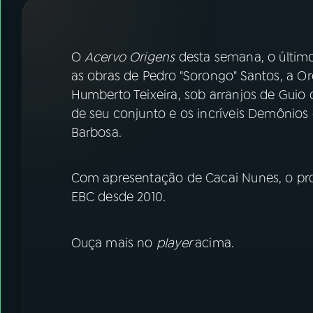
07
ÚLTIMAS
08
FESTIVAL DE MÚSICA
O
Acervo Origens
desta semana, o último
as obras de Pedro "Sorongo" Santos, a O
Humberto Teixeira, sob arranjos de Guio d
ACOMPANHE A RÁDIO NACIONAL
de seu conjunto e os incríveis Demônio
YouTube
Facebook
Barbosa.
Instagram
X
Com apresentação de Cacai Nunes, o p
TikTok
EBC desde 2010.
Ouça mais no
player
acima.