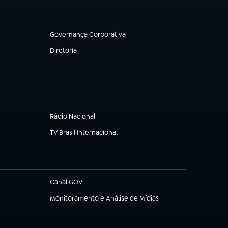
Governança Corporativa
(abre em nova aba)
Diretoria
(abre em nova aba)
Rádio Nacional
TV Brasil Internacional
(abre em nova aba)
Canal GOV
(abre em nova aba)
Monitoramento e Análise de Mídias
(abre em nova aba)