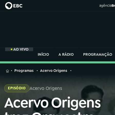
agência
Br
AO VIVO
INÍCIO
A RÁDIO
PROGRAMAÇÃO
MENU
Programas
Acervo Origens
Buscar
na
Acervo Origens
EPISÓDIO
Rádio
Buscar
Nacional
Acervo Origens
Buscar
na
Rádio
AO VIVO