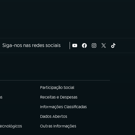
Siga-nos nas redes sociais
Participação Social
(abre em nova aba)
as
Receitas e Despesas
(abre em nova aba)
Informações Classificadas
(abre em nova aba)
Dados Abertos
(abre em nova aba)
Tecnológicos
Outras Informações
(abre em nova aba)