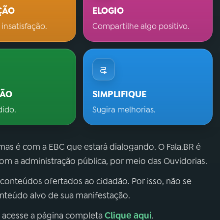
ÇÃO
ELOGIO
 insatisfação.
Compartilhe algo positivo.
ÇÃO
SIMPLIFIQUE
dido.
Sugira melhorias.
 mas é com a EBC que estará dialogando. O Fala.BR é
m a administração pública, por meio das Ouvidorias.
 conteúdos ofertados ao cidadão. Por isso, não se
onteúdo alvo de sua manifestação.
Clique aqui
, acesse a página completa
.