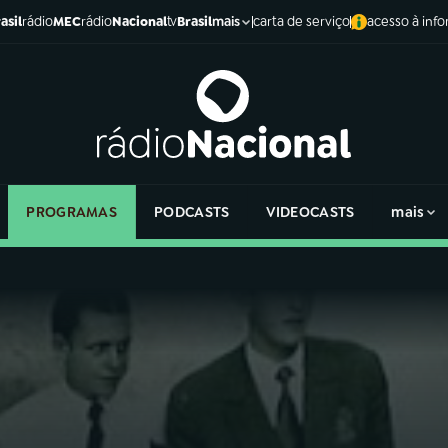
asil
rádio
MEC
rádio
Nacional
tv
Brasil
carta de serviço
acesso à inf
mais
PROGRAMAS
PODCASTS
VIDEOCASTS
mais