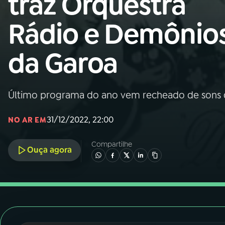
traz Orquestra
Nacional
Rádio e Demônio
01
INÍCIO
da Garoa
02
A RÁDIO
Último programa do ano vem recheado de sons q
03
PROGRAMAÇÃO
31/12/2022, 22:00
NO AR EM
04
PROGRAMAS
Compartilhe
Ouça agora
05
PODCASTS
06
VIDEOCASTS