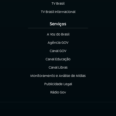
TV Brasil
(abre em nova aba)
TV Brasil Internacional
(abre em nova aba)
Serviços
A Voz do Brasil
(abre em nova aba)
Agência GOV
(abre em nova aba)
Canal GOV
(abre em nova aba)
Canal Educação
(abre em nova aba)
Canal Libras
(abre em nova aba)
Monitoramento e Análise de Mídias
(abre em nova aba)
Publicidade Legal
(abre em nova aba)
Rádio Gov
(abre em nova aba)