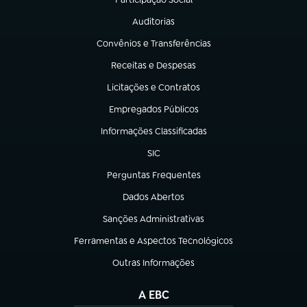
(abre em nova aba)
Auditorias
(abre em nova aba)
Convênios e Transferências
(abre em nova aba)
Receitas e Despesas
(abre em nova aba)
Licitações e Contratos
(abre em nova aba)
Empregados Públicos
(abre em nova aba)
Informações Classificadas
(abre em nova aba)
SIC
(abre em nova aba)
Perguntas Frequentes
(abre em nova aba)
Dados Abertos
(abre em nova aba)
Sanções Administrativas
(abre em nova aba)
Ferramentas e Aspectos Tecnológicos
(abre em nova aba)
Outras Informações
(abre em nova aba)
A EBC