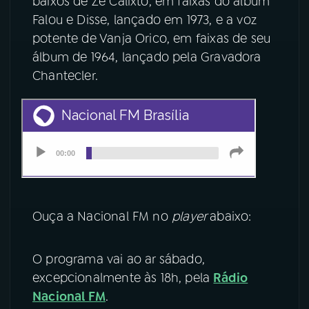
baixos de Zé Calixto, em faixas do álbum
Falou e Disse, lançado em 1973, e a voz
YouTube
Facebook
potente de Vanja Orico, em faixas de seu
álbum de 1964, lançado pela Gravadora
Instagram
X
Chantecler.
TikTok
Ouça a Nacional FM no
player
abaixo:
O programa vai ao ar sábado,
excepcionalmente às 18h, pela
Rádio
Nacional FM
.