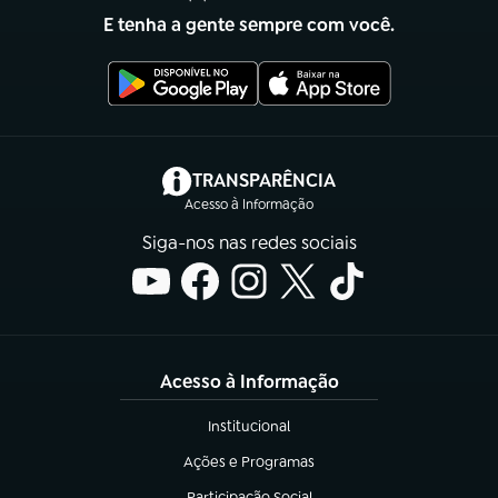
E tenha a gente sempre com você.
(abre em nova aba)
TRANSPARÊNCIA
Acesso à Informação
Siga-nos nas redes sociais
Acesso à Informação
Institucional
(abre em nova aba)
Ações e Programas
(abre em nova aba)
Participação Social