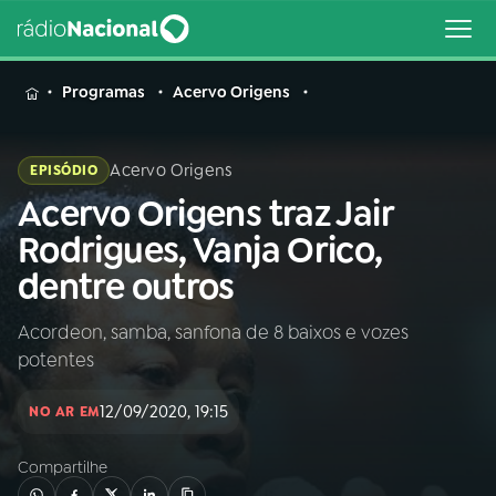
MENU
Programas
Acervo Origens
Acervo Origens
EPISÓDIO
Acervo Origens traz Jair
Buscar
na
Rodrigues, Vanja Orico,
Rádio
Buscar
dentre outros
Nacional
Acordeon, samba, sanfona de 8 baixos e vozes
AO VIVO
potentes
01
INÍCIO
12/09/2020, 19:15
NO AR EM
Compartilhe
02
A RÁDIO