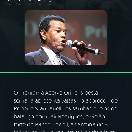
03
PROGRAMAÇÃO
04
PROGRAMAS
05
PODCASTS
06
VIDEOCASTS
07
ÚLTIMAS
O Programa Acervo Origens desta
semana apresenta valsas no acordeon de
Roberto Stanganelli, os sambas cheios de
08
FESTIVAL DE MÚSICA
balanço com Jair Rodrigues, o violão
forte de Baden Powell, a sanfona de 8
ACOMPANHE A RÁDIO NACIONAL