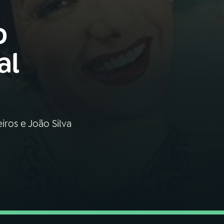
o
al
ros e João Silva