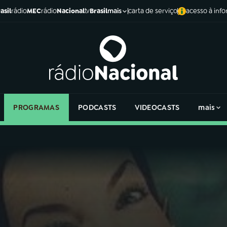
asil
rádio
MEC
rádio
Nacional
tv
Brasil
carta de serviço
acesso à inf
mais
PROGRAMAS
PODCASTS
VIDEOCASTS
mais