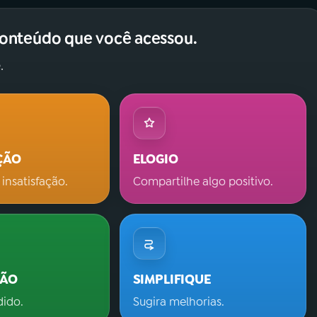
conteúdo que você acessou.
.
ÇÃO
ELOGIO
 insatisfação.
Compartilhe algo positivo.
ÇÃO
SIMPLIFIQUE
dido.
Sugira melhorias.