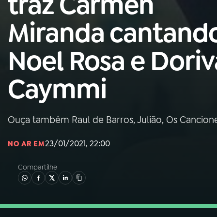
traz Carmen
Nacional
Miranda cantand
01
INÍCIO
Noel Rosa e Doriv
02
A RÁDIO
Caymmi
03
PROGRAMAÇÃO
Ouça também Raul de Barros, Julião, Os Cancionei
04
PROGRAMAS
23/01/2021, 22:00
NO AR EM
05
PODCASTS
Compartilhe
06
VIDEOCASTS