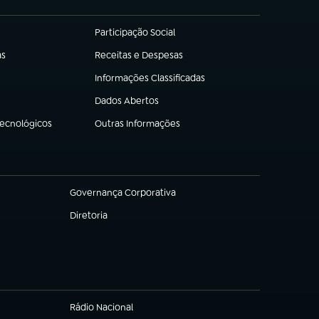
Participação Social
(abre em nova aba)
as
Receitas e Despesas
(abre em nova aba)
Informações Classificadas
(abre em nova aba)
Dados Abertos
(abre em nova aba)
Tecnológicos
Outras Informações
(abre em nova aba)
Governança Corporativa
(abre em nova aba)
Diretoria
(abre em nova aba)
Rádio Nacional