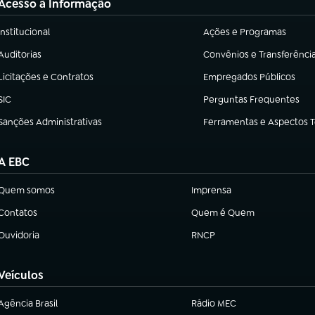
Acesso à Informação
Institucional
Ações e Programas
(abre em nova aba)
(abre em nova aba)
Auditorias
Convênios e Transferênci
(abre em nova aba)
(abre em nova aba)
Licitações e Contratos
Empregados Públicos
(abre em nova aba)
(abre em nova aba)
SIC
Perguntas Frequentes
(abre em nova aba)
(abre em nova aba)
Sanções Administrativas
Ferramentas e Aspectos 
(abre em nova aba)
(abre em nova aba)
A EBC
Quem somos
Imprensa
(abre em nova aba)
(abre em nova aba)
Contatos
Quem é Quem
(abre em nova aba)
(abre em nova aba)
Ouvidoria
RNCP
(abre em nova aba)
(abre em nova aba)
Veículos
Agência Brasil
Rádio MEC
(abre em nova aba)
(abre em nova aba)