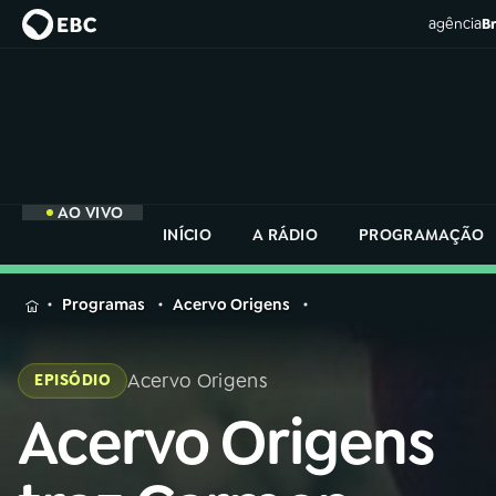
agência
Br
AO VIVO
INÍCIO
A RÁDIO
PROGRAMAÇÃO
MENU
Programas
Acervo Origens
Buscar
na
Acervo Origens
EPISÓDIO
Rádio
Buscar
Nacional
Acervo Origens
Buscar
na
Rádio
AO VIVO