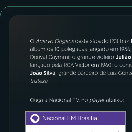
07
ÚLTIMAS
08
FESTIVAL DE MÚSICA
ACOMPANHE A RÁDIO NACIONAL
O
Acervo Origens
deste sábado (23) traz
álbum de 10 polegadas lançado em 1956
YouTube
Facebook
Dorival Caymmi; o grande violeiro
Julião
lançado pela RCA Victor em 1960; o co
Instagram
X
João Silva
, grande parceiro de Luiz Go
tristeza
.
TikTok
Ouça a Nacional FM no
player
abaixo: