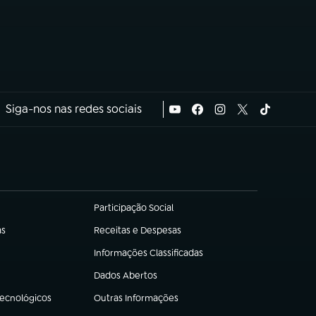
Siga-nos nas redes sociais
Participação Social
(abre em nova aba)
as
Receitas e Despesas
(abre em nova aba)
Informações Classificadas
(abre em nova aba)
Dados Abertos
(abre em nova aba)
Tecnológicos
Outras Informações
(abre em nova aba)