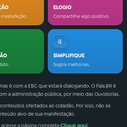
ÇÃO
ELOGIO
 insatisfação.
Compartilhe algo positivo.
ÇÃO
SIMPLIFIQUE
dido.
Sugira melhorias.
 mas é com a EBC que estará dialogando. O Fala.BR é
m a administração pública, por meio das Ouvidorias.
 conteúdos ofertados ao cidadão. Por isso, não se
onteúdo alvo de sua manifestação.
Clique aqui
, acesse a página completa
.