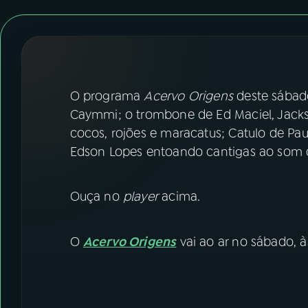
07
ÚLTIMAS
08
FESTIVAL DE MÚSICA
ACOMPANHE A RÁDIO NACIONAL
O programa
Acervo Origens
deste sábado
Caymmi; o trombone de Ed Maciel, Jacks
YouTube
Facebook
cocos, rojões e maracatus; Catulo de Pa
Edson Lopes entoando cantigas ao som d
Instagram
X
TikTok
Ouça no
player
acima.
O
Acervo Origens
vai ao ar no sábado, à