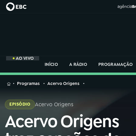
agência
Br
AO VIVO
INÍCIO
A RÁDIO
PROGRAMAÇÃO
MENU
Programas
Acervo Origens
Buscar
na
Acervo Origens
EPISÓDIO
Rádio
Buscar
Nacional
Acervo Origens
Buscar
na
Rádio
AO VIVO