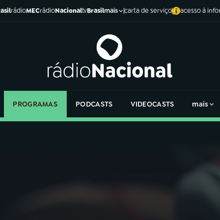
asil
rádio
MEC
rádio
Nacional
tv
Brasil
carta de serviço
acesso à inf
mais
PROGRAMAS
PODCASTS
VIDEOCASTS
mais