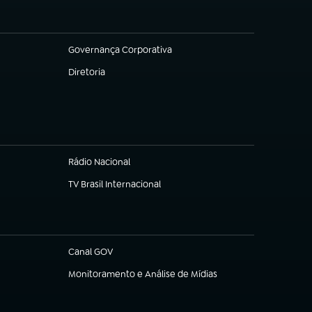
Governança Corporativa
(abre em nova aba)
Diretoria
(abre em nova aba)
Rádio Nacional
TV Brasil Internacional
(abre em nova aba)
Canal GOV
(abre em nova aba)
Monitoramento e Análise de Mídias
(abre em nova aba)