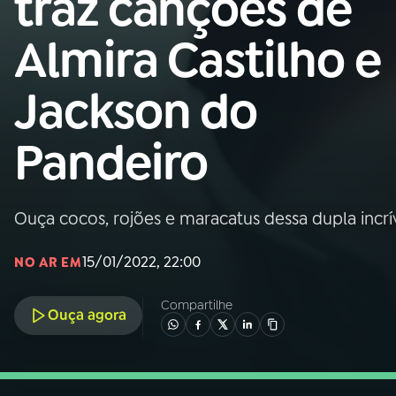
traz canções de
Nacional
Almira Castilho e
01
INÍCIO
Jackson do
02
A RÁDIO
Pandeiro
03
PROGRAMAÇÃO
Ouça cocos, rojões e maracatus dessa dupla incrív
04
PROGRAMAS
15/01/2022, 22:00
NO AR EM
05
PODCASTS
Compartilhe
Ouça agora
06
VIDEOCASTS